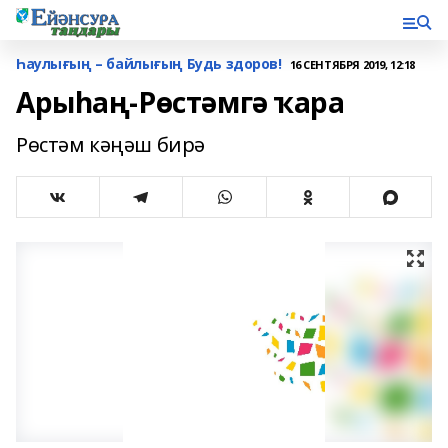
Һаулығың – байлығың Будь здоров!
16 СЕНТЯБРЯ 2019, 12:18
Арыһаң-Рөстәмгә ҡара
Рөстәм кәңәш бирә