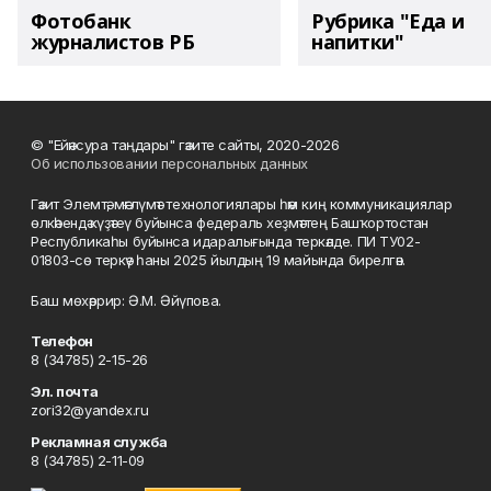
Фотобанк
Рубрика "Еда и
журналистов РБ
напитки"
© "Ейәнсура таңдары" гәзите сайты, 2020-2026
Об использовании персональных данных
Гәзит Элемтә, мәғлүмәт технологиялары һәм киң коммуникациялар
өлкәһендә күҙәтеү буйынса федераль хеҙмәттең Башҡортостан
Республикаһы буйынса идаралығында теркәлде. ПИ ТУ02-
01803-сө теркәү һаны 2025 йылдың 19 майында бирелгән.
Баш мөхәррир: Ә.М. Әйүпова.
Телефон
8 (34785) 2-15-26
Эл. почта
zori32@yandex.ru
Рекламная служба
8 (34785) 2-11-09