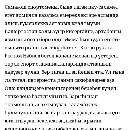
Саҡмағош спортсмены, бына тигән һау-сәләмәт
егет армияла казарма емереклектәре аҫтында
ҡалып, ғүмерлеккә аяҡтарын юғалтыуын
Башҡортостан халҡы ауыр кисергәйне, артабанғы
яҙмышы өсөн борсолдо. Әммә һынауҙар егетте
сыныҡтырғаны ваҡыт күрһәтте. . Көслө рухлы
Рөстәм Нәбиев бөгөн кәләше менән ҡыҙ үҫтереп,
төрлө спорт олимпиадаларында ҡатнашып,
еңеүҙәр яулап, бер тигән итеп йәшәп ята. Ул ғына
ла түгел, интернетта даими сәхифәләрен яҙа.
Ошо көндәрҙәге кәңәштәренең береһен күңел
төпкөлөнә һалып ҡуйығыҙ. Барыһынан -
тормоштан, аҡса етмәүҙән, сәләмәтлек
булмауҙан, һөйгән йәр ташлауҙан, йә яҡыныңды
юғалтыуҙан, эскелектән, ҡыҫҡаһы, арыған
кешеләргә ул үҙ тәжрибәһенән сығып, арыһағыҙ,