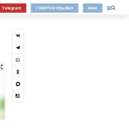
Тelegram
ГӘЗИТКӘ ЯҘЫЛЫУ
МАХ