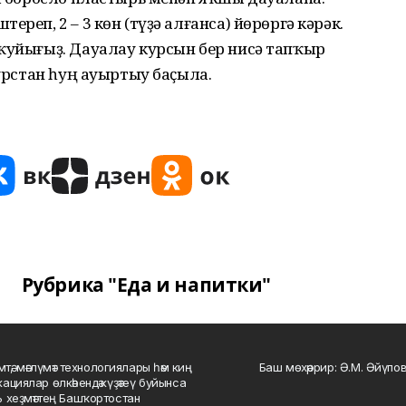
реп, 2 – 3 көн (түҙә алғанса) йөрөргә кәрәк.
 ҡуйығыҙ. Дауалау курсын бер нисә тапҡыр
курстан һуң ауыртыу баҫыла.
Рубрика "Еда и напитки"
мтә, мәғлүмәт технологиялары һәм киң
Баш мөхәррир: Ә.М. Әйүпов
ациялар өлкәһендә күҙәтеү буйынса
 хеҙмәттең Башҡортостан