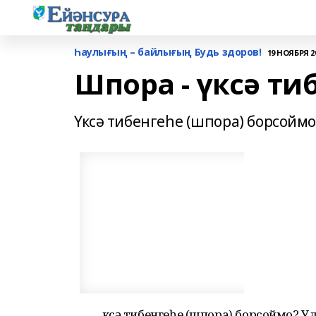
Һаулығың – байлығың Будь здоров!
19 НОЯБРЯ 20
Шпора - үксә ти
Үксә тибенгеһе (шпора) борсоймо
Үксә тибенгеһе (шпора) борсоймо? 