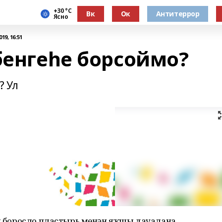
+30 °С
Вк
Ок
Антитеррор
Ясно
19, 16:51
бенгеһе борсоймо?
? Ул
Ул боросло пластырь менән яҡшы дауалана.