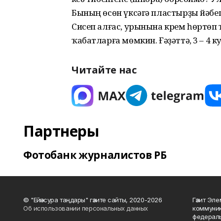
Бының өсөн үксәгә пластырҙы йәбеште
Сисеп алғас, урынына крем һөртөп
ҡабатларға мөмкин. Ғәҙәттә, 3 – 4 
Читайте нас
Партнеры
Фотобанк журналистов РБ
© "Ейәнсура таңдары" гәзите сайты, 2020-2026
Гәзит Эле
Об использовании персональных данных
коммуник
федераль