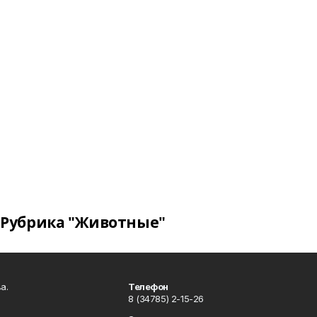
Рубрика "Животные"
а.
Телефон
8 (34785) 2-15-26