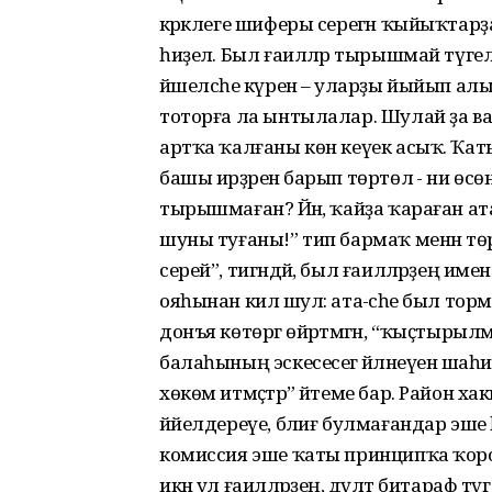
кәрәклеге шиферы серегән ҡыйыҡтарҙ
һиҙелә. Был ғаиләләр тырышмай түг
йәшелсәһе күренә – уларҙы йыйып алы
тоторға ла ынтылалар. Шулай ҙа 
артҡа ҡалғаны көн кеүек асыҡ. Ҡа
башы ирҙәренә барып төртөлә - ни өсөн
тырышмаған? Йәнә, ҡайҙа ҡараған ата
шуны туғаны!” тип бармаҡ менән төр
серей”, тигәндәй, был ғаиләләрҙең им
ояһынан килә шул: ата-әсәһе был тормо
донъя көтөргә өйрәтмәгән, “ҡыҫтыр
балаһының эскесесегә әйләнеүенә шаһ
хөкөм итмәҫтәр” әйтеме бар. Район х
йәйелдереүе, бәлиғ булмағандар эш
комиссия эше ҡаты принципҡа ҡор
икән ул ғаиләләрҙең, дәүләт битараф т