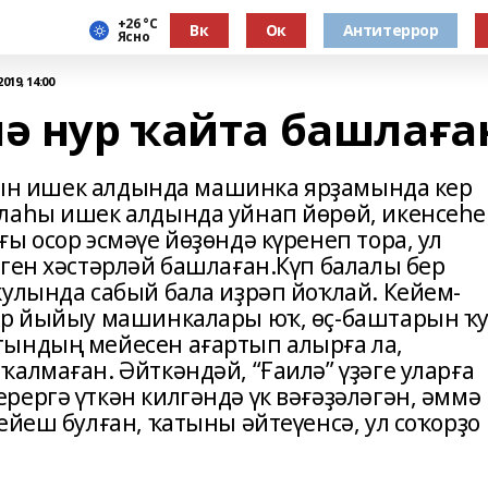
+26 °С
Вк
Ок
Антитеррор
Ясно
019, 14:00
нә нур ҡайта башлаға
ҡатын ишек алдында машинка ярҙамында кер
алаһы ишек алдында уйнап йөрөй, икенсеһе
ы осор эсмәүе йөҙөндә күренеп тора, ул
ген хәстәрләй башлаған.Күп балалы бер
ҡулында сабый бала иҙрәп йоҡлай. Кейем-
кер йыйыу машинкалары юҡ, өҫ-баштарын ҡ
тындың мейесен ағартып алырға ла,
алмаған. Әйткәндәй, “Ғаилә” үҙәге уларға
ергә үткән килгәндә үк вәғәҙәләгән, әммә
ейеш булған, ҡатыны әйтеүенсә, ул соҡорҙо