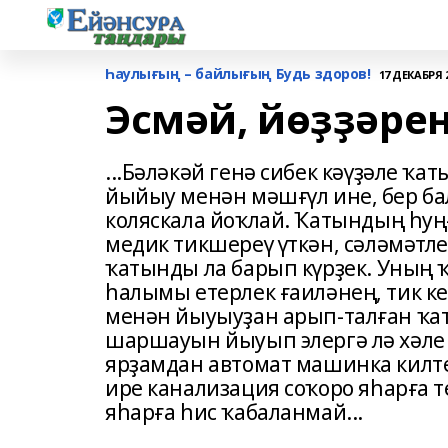
Һаулығың – байлығың Будь здоров!
17 ДЕКАБРЯ 2
Эсмәй, йөҙҙәре
...Бәләкәй генә сибек кәүҙәле 
йыйыу менән мәшғүл ине, бер б
коляскала йоҡлай. Ҡатындың һуңғ
медик тикшереү үткән, сәләмәтле
ҡатынды ла барып күрҙек. Уның 
һалымы етерлек ғаиләнең, тик 
менән йыуыуҙан арып-талған ҡа
шаршауын йыуып элергә лә хәле ҡ
ярҙамдан автомат машинка килтер
ире канализация соҡоро яһарға т
яһарға һис ҡабаланмай...