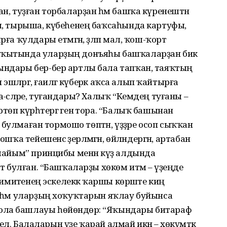
ан, туҙған торбаларҙан һәм башҡа күренештән
ел, тырыша, күбеһенең баҡсаһында картуфы,
рға ҡулдары етмәгән, әҙләп мал, ҡош-ҡорт
ваҡытында уларҙың донъяһы башҡаларҙан бик
тындары бер-бер артлы бала тапҡан, таяҡтың
 эшләргә, ғаиләгә күберәк аҡса алып ҡайтырға
-әсәләре, туғандары? Халыҡ “Кемдең туғаны –
төп күрһәтергә генә тора. “Балыҡ башынан
ен булмаған тормошо төптән, үҙҙәре осоп сыҡҡан
шҡа тейешенсә әҙерләмәгән, өйләндергән, артабан
ылмайым” принцибы менән күҙ алдында
ит булған. “Башҡаларҙы хөкөм итмә – үҙеңде
акимиәтенең эскелеккә ҡаршы көрәште киң
е һәм уларҙың хоҡуҡтарын яҡлау буйынса
ола башлауы һөйөндөрә: “Яҡындары битараф
үгел. Балаларын үҙе ҡарай алмай икән – хөкүмәткә