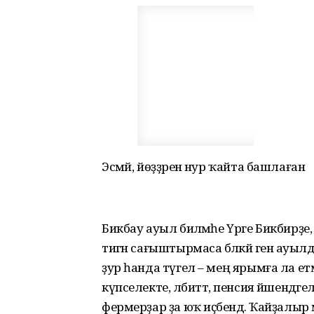
Эсмәй, йөҙҙәренә нур ҡайта башлаған
Бикбау ауыл биләмәһе Үрге Бикбирҙе,
тигән сағыштырмаса бәләкәй генә ауыл
ҙур һанда түгел – мең ярымға ла ет
күпселекте, әлбиттә, пенсия йәшендәг
фермерҙар ҙа юҡ иҫәбендә. Ҡайҙалыр 