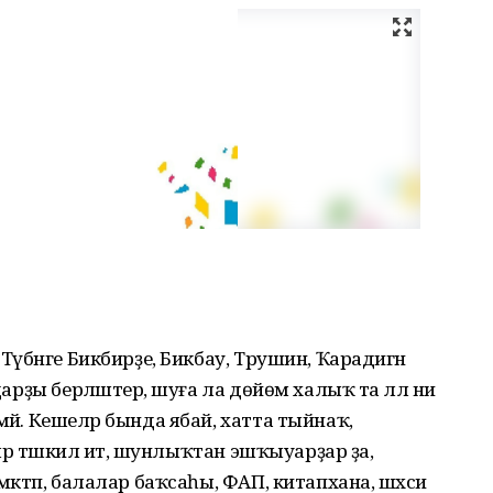
 Түбәнге Бикбирҙе, Бикбау, Трушин, Ҡарадигән
дарҙы берләштерә, шуға ла дөйөм халыҡ та әллә ни
мәй. Кешеләр бында ябай, хатта тыйнаҡ,
еләр тәшкил итә, шунлыҡтан эшҡыуарҙар ҙа,
мәктәп, балалар баҡсаһы, ФАП, китапхана, шәхси