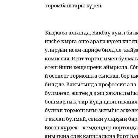
торомбаштары күренә.
Ҡыҫҡаса алғанда, Бикбау ауыл биләмәһ
нисәһе ҡырға ошо арала күсеп китеп, 
уларҙың исем-шәрифе билдәле, ҡайҙа й
комиссия. Иҫәптә торған имен булмағ
етеш йәшәгән кещеләренән айырыла. Сә
йә өсөнсөгә тормошҡа сыҡҡан, бер н
билдәле. Ваҡытында профессия ала
булмағас, эштең дә әҙ эш хаҡлылыһы
бошмаҫлыҡ, тирә-йүндә цивилизация
булған тормош ығы-зығыһы эскелек 
тә аҡлап булмай, сөнки уларҙың ба
Бөгөн күрҙек – кемдеңдер йортонда э
яңы ғына әсәлек капиталына йорт һат