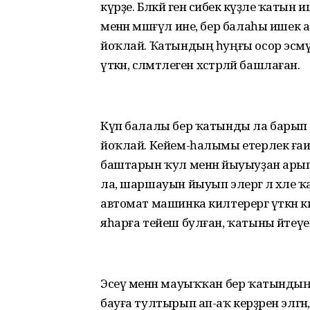
күрҙе. Бәләкәй генә сибек кәүҙәле ҡ
менән мәшғүл ине, бер балаһы ишек
йоҡлай. Ҡатындың һуңғы осор эсмәү
үткән, сәләмәтлеген хәстәрләй башлаған.
Күп балалы бер ҡатынды ла барып 
йоҡлай. Кейем-һалымы етерлек ғаи
баштарын ҡул менән йыуыуҙан ары
ла, шаршауын йыуып элергә лә хәле ҡа
автомат машинка килтерергә үткән килгә
яһарға тейеш булған, ҡатыны әйтеүе
Эсеү менән мауыҡҡан бер ҡатындың
бауға тултырып ап-аҡ керҙәрен элгән