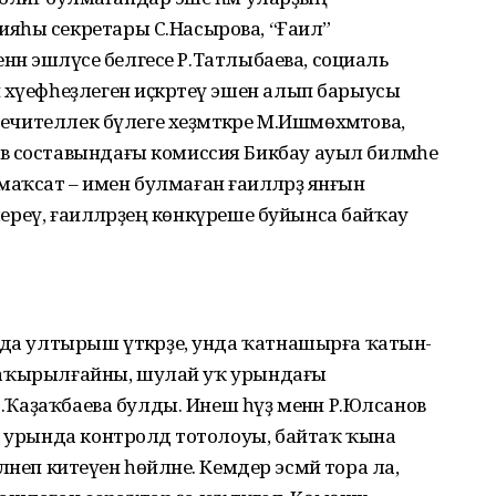
яһы секретары С.Насырова, “Ғаилә”
енән эшләүсе белгесе Р.Татлыбаева, социаль
хәүефһеҙлеген иҫкәртеү эшен алып барыусы
печителлек бүлеге хеҙмәткәре М.Ишмөхәмәтова,
в составындағы комиссия Бикбау ауыл биләмәһе
ҡсат – имен булмаған ғаиләләрҙә янғын
кшереү, ғаиләләрҙең көнкүреше буйынса байҡау
нда ултырыш үткәрҙе, унда ҡатнашырға ҡатын-
ла саҡырылғайны, шулай уҡ урындағы
 Г.Ҡаҙаҡбаева булды. Инеш һүҙ менән Р.Юлсанов
р урында контролдә тотолоуы, байтаҡ ҡына
тләнеп китеүен һөйләне. Кемдер эсмәй тора ла,