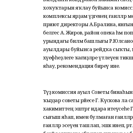
хоҡуҡтарын яҡлау буйынса комисси
комплексы ярҙам үҙәгенең ғаиләләр м
приют директоры А.Бралина, янғын 
белгес А. Жиров, район опека һәм по
урындағы биләмә башлығы Р.Юлсано
ауылдары буйынса рейдҡа сыҡты, ма
хәүефһеҙлеге ҡағиҙәләре үтәлеүен ти
яһау, рекомендация биреү ине.
Тәүҙә комиссия ауыл Советы бинаһы
ҡыҙҙар советы рәйесе Г. Күсәкова 
хакимиәттең эштәргә идара итеүсеһе
сығыш яһап, имен булмаған ғаиләлә
ғаиләләр эсеүен ташлап, эшкә инеп, рә