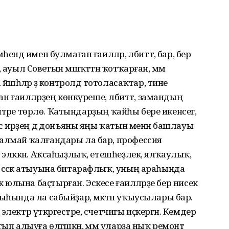
ендә имен булмаған ғаиләләр, әлбиттә, бар, бер
ауыл Советын мәшәҡәттән ҡотҡарған, әммә
әшәһәләр ҙә контролдә тотоласаҡтар, тине
ан ғаиләләрҙең көнкүреше, әлбиттә, замандың
бәптәре төрлө. Ҡатындарҙың ҡайһы бере икенсегә,
исә ирҙең дә донъяны яңы ҡатын менән башлауы
 алмай ҡалғандары ла бар, профессия
 эләккән. Аҡсаһыҙлыҡ, етешһеҙлек, ялҡаулыҡ,
 сәскә атыуына битарафлыҡ, уның араһында
юлына баҫтырған. Эскесе ғаиләләрҙе бер нисек
рыһында ла сабыйҙар, мәктәп уҡыусылары бар.
лектр үткәргестәре, счетчигы иҫкергән. Кемдер
ып алыуға өлгәшкән, әммә уларҙа ныҡ ремонт