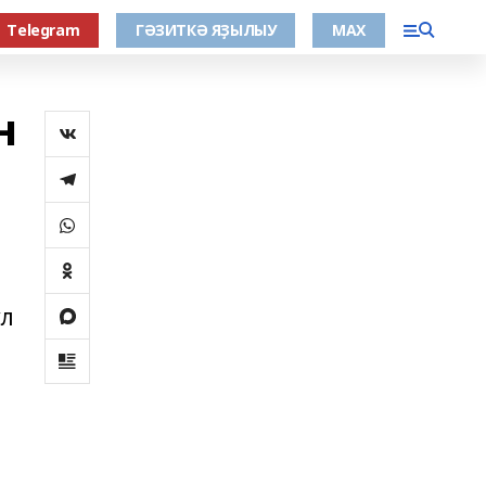
Тelegram
ГӘЗИТКӘ ЯҘЫЛЫУ
МАХ
н
ул