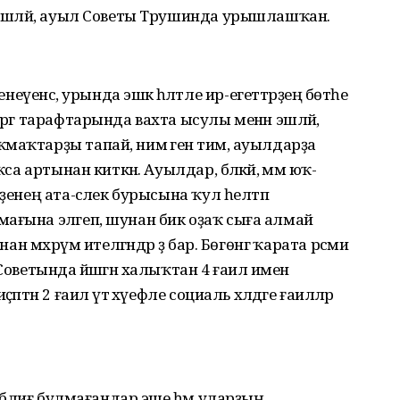
б эшләй, ауыл Советы Трушинда урышлашҡан.
нсә, урында эшкә һәләтле ир-егеттәрҙең бөтәһе
бург тарафтарында вахта ысулы менән эшләй,
аҡтарҙы тапай, нимә генә тимә, ауылдарҙа
са артынан киткән. Ауылдар, бәләкәй, әммә юҡ-
ҙенең ата-әсәлек бурысына ҡул һелтәп
ағына эләгеп, шунан бик оҙаҡ сыға алмай
ан мәхрүм ителгәндәр ҙә бар. Бөгөнгә ҡарата рәсми
Советында йәшәгән халыҡтан 4 ғаилә имен
тән 2 ғаилә үтә хәүефле социаль хәлдәге ғаиләләр
ң бәлиғ булмағандар эше һәм уларҙың