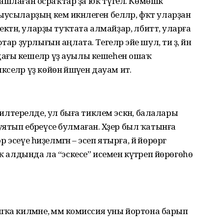
ә башлаған осраҡтар ҙа юҡ түгел. Көмөшкә
сыларҙың кем икәнлеген беләләр, фәҡәт уларҙан
ектән, уларҙы туҡтата алмайҙар, әлбиттә, уларға
ар ҙурлығын аңлата. Тегеләр эйе шул, ти ҙә, йәнә
ағы кешеләр үҙ ауылы кешеһенә ошаҡ
ләр үҙ көйөнә йәшәүен дауам итә.
терелде, ул быға тиклем эскән, балалары
к уятып ебәреүсе булмаған. Хәҙер был ҡатынға
р эсеүе һиҙелмәгән – эсеп ятырға, йә йөрөргә
ыҡ алдында ла “эскесе” исемен күтәреп йөрөгөһө
ҡа килмәне, әммә комиссия уны йортона барып