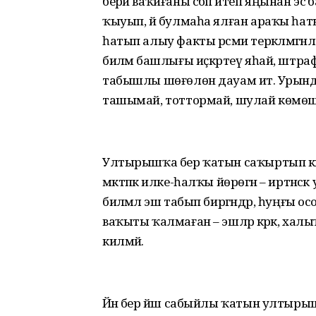
берәй ваҡиғаны сәбәп итеп яңынан эс
ҡыуып, йә булмаһа ялған араҡы һатыу
һатып алыу факты рәсми теркәлмәгәнл
биләмә башлығы иҫкәртеү яһай, штрафт
табышлы шөғөлөн дауам итә. Урынд
ташымай, тоттормай, шулай көмөшкәсе
Ултырышҡа бер ҡатын саҡыртып кил
мәктәпкә илке-һалҡы йөрөгән – иртәнсә
биләмәлә эш табып биргәндәр, һуңғы осо
ваҡыты ҡалмаған – эшләр кәрәк, хал
килмәй.
Йәнә бер йәш сабыйлы ҡатын ултырыш