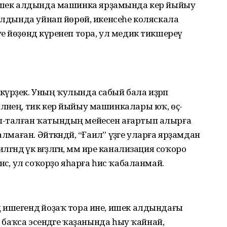
атын ишек алдында машинка ярҙамында кер йыйыу
 алдында уйнап йөрөй, икенсеһе коляскала
е йөҙөндә күренеп тора, ул медик тикшереү
күрҙек. Уның ҡулында сабый бала иҙрәп
ләнең, тик кер йыйыу машинкалары юҡ, өҫ-
п-талған ҡатындың мейесен ағартып алырға
лмаған. Әйткәндәй, “Ғаилә” үҙәге уларға ярҙамдан
ндә үк вәғәҙәләгән, әммә ире канализация соҡоро
нсә, ул соҡорҙо яһарға һис ҡабаланмай.
 ишегендә йоҙаҡ тора ине, ишек алдындағы
, баҡса эсендәге ҡаҙанында һыу ҡайнай,