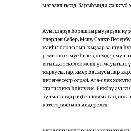
магазин ғәмәлдә, барыһында ла клу
Ауылдарҙа һораштырыуҙарҙан күренеүе
тиерлек Себер, Мәскәү, Санкт-Петер
ҡайһы бер ҡатын-ҡыҙҙар ҙа шул һуҡм
рәсми эш етмәүе һиҙелә, кемдер мул аҡ
юғында эскелек менән үтә мауығып, ү
ҡараусылар, хәмер һатыусылар ҡарм
интегеүселәр осрай. Ата-әсәлек хоҡуғын
статистика һөйләүенсә, Бикбау ауыл 
булмағандар иҫәбенә ҡуйылған, шул иҫәп
категорияһына индерелгән.
Билдәләнгән көндә район хакимиәтене