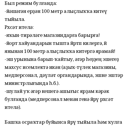
Был режим булғанда:
-йәшәгән ерҙән 100 метр алыҫлыҡҡа китеү
тыйыла.
Рөхсәт ителә:
-яҡын-тирәләге магазиндарға барырға!
-йорт хайуандарын тышта йөрөтөп килергә, өй
янынан 100 метр алыҫлыҡҡа китергә ярамай!
-эш урынына барып-ҡайтыу, әгәр һеҙҙең эшегеҙ
махсус исемлектә икән (аҙыҡ-түлек магазины,
медперсонал, дәүләт органдарында, эшке эштәр
министрлығында һ.б.).
-шулай уҡ әгәр кешегә ашығыс ярҙам кәрәк
булғанда (медперсонал менән генә йөрөү рөхсәт
ителә).
Башҡа осраҡтар буйынса йөрөү тыйыла һәм ҡулға