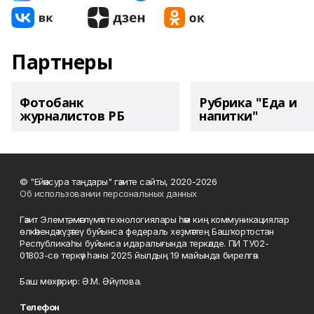
Партнеры
Фотобанк
Рубрика "Еда и
журналистов РБ
напитки"
© "Ейәнсура таңдары" гәзите сайты, 2020-2026
Об использовании персональных данных
Гәзит Элемтә, мәғлүмәт технологиялары һәм киң коммуникациялар
өлкәһендә күҙәтеү буйынса федераль хеҙмәттең Башҡортостан
Республикаһы буйынса идаралығында теркәлде. ПИ ТУ02-
01803-сө теркәү һаны 2025 йылдың 19 майында бирелгән.
Баш мөхәррир: Ә.М. Әйүпова.
Телефон