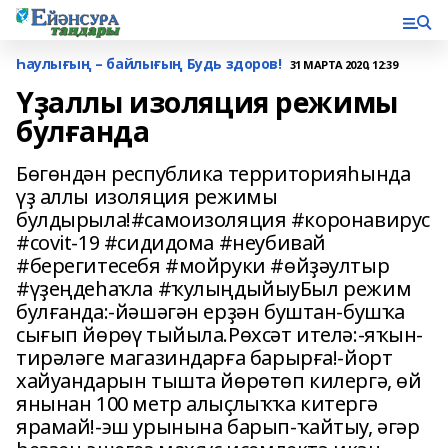
Һаулығың – байлығың Будь здоров!
31 МАРТА 2020, 12:39
Үҙаллы изоляция режимы
булғанда
Бөгөндән республика территорияһында
үҙ аллы изоляция режимы
булдырыла!#самоизоляция #коронавирус
#covit-19 #сидидома #неубивай
#берегитесебя #мойруки #өйҙәултыр
#үҙеңдеһаҡла #ҡулыңдыйыуБыл режим
булғанда:-йәшәгән ерҙән буштан-бушҡа
сығып йөрөү тыйыла.Рөхсәт ителә:-яҡын-
тирәләге магазиндарға барырға!-йорт
хайуандарын тышта йөрөтөп килергә, өй
янынан 100 метр алыҫлыҡҡа китергә
ярамай!-эш урынына барып-ҡайтыу, әгәр