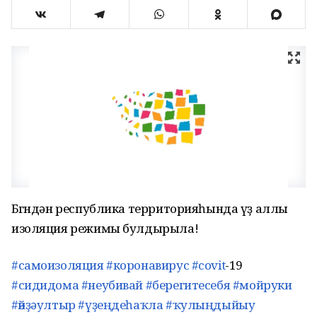
Бөгөндән республика территорияһында үҙ аллы
изоляция режимы булдырыла!
#самоизоляция
#коронавирус
#covit
-19
#сидидома
#неубивай
#берегитесебя
#мойруки
#өйҙәултыр
#үҙеңдеһаҡла
#ҡулыңдыйыу