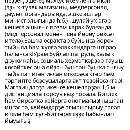
һеҙҙең эшегеҙ махсус исемлектә икән
(аҙыҡ-түлек магазины, медперсонал,
дәүләт органдарында, эшке эштәр
министрлығында һ.б.) -шулай уҡ әгәр
кешегә ашығыс ярҙам кәрәк булғанда
(медперсонал менән генә йөрөү рөхсәт
ителә).Башҡа осраҡтар буйынса йөрөү
тыйыла һәм ҡулға эләккәндәргә штраф
һалынсаҡ!Урам буйлап патруль, халыҡ
дружинаһы, социаль хеҙмәткәрҙәр тауыш
көсәйткес аша өйҙән буштан-бушҡа сығыу
тыйыла тигән иғлан еткерәсәҡтәр һәм
тәртипте боҙоусыларға акт төҙөйәсәктәр!
Магазиндарҙа икенсе кешеләрҙән 1,5 м
дистанцияла тороуығыҙ һорала. Битлек
һәм бирсәткә кейергә онотмағыҙ!Тыштан
ингәс тә, кейемдәрҙе алмаштырыу талап
ителә һәм ҡул-биттәрегеҙҙе һабынлап
йыуығыҙ!