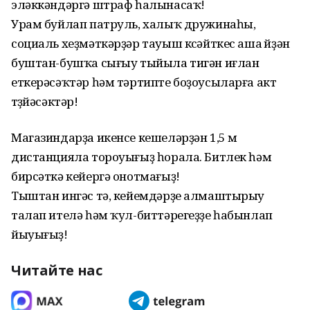
эләккәндәргә штраф һалынасаҡ!
Урам буйлап патруль, халыҡ дружинаһы,
социаль хеҙмәткәрҙәр тауыш көсәйткес аша өйҙән
буштан-бушҡа сығыу тыйыла тигән иғлан
еткерәсәҡтәр һәм тәртипте боҙоусыларға акт
төҙөйәсәктәр!
Магазиндарҙа икенсе кешеләрҙән 1,5 м
дистанцияла тороуығыҙ һорала. Битлек һәм
бирсәткә кейергә онотмағыҙ!
Тыштан ингәс тә, кейемдәрҙе алмаштырыу
талап ителә һәм ҡул-биттәрегеҙҙе һабынлап
йыуығыҙ!
Читайте нас