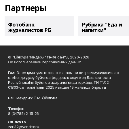
Партнеры
Фотобанк
Рубрика "Еда и
журналистов РБ
напитки"
© "Ейәнсура таңдары" гәзите сайты, 2020-2026
Об использовании персональных данных
Гәзит Элемтә, мәғлүмәт технологиялары һәм киң коммуникациялар
өлкәһендә күҙәтеү буйынса федераль хеҙмәттең Башҡортостан
Республикаһы буйынса идаралығында теркәлде. ПИ ТУ02-
01803-сө теркәү һаны 2025 йылдың 19 майында бирелгән.
Баш мөхәррир: Ә.М. Әйүпова.
Телефон
8 (34785) 2-15-26
Эл. почта
zori32@yandex.ru