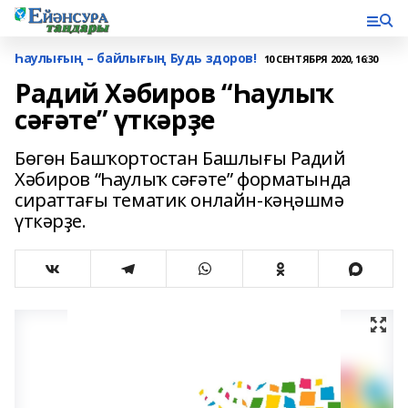
Һаулығың – байлығың Будь здоров!
10 СЕНТЯБРЯ 2020, 16:30
Радий Хәбиров “Һаулыҡ
сәғәте” үткәрҙе
Бөгөн Башҡортостан Башлығы Радий
Хәбиров “Һаулыҡ сәғәте” форматында
сираттағы тематик онлайн-кәңәшмә
үткәрҙе.