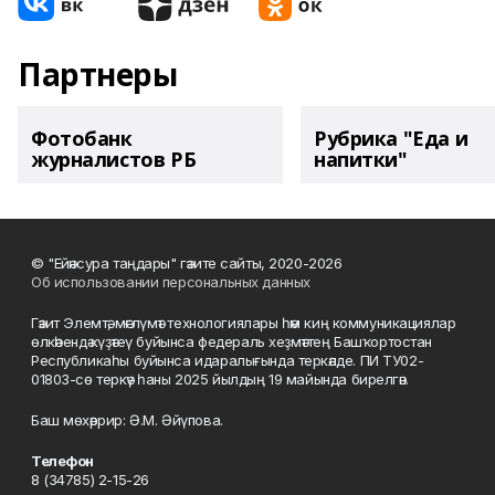
Партнеры
Фотобанк
Рубрика "Еда и
журналистов РБ
напитки"
© "Ейәнсура таңдары" гәзите сайты, 2020-2026
Об использовании персональных данных
Гәзит Элемтә, мәғлүмәт технологиялары һәм киң коммуникациялар
өлкәһендә күҙәтеү буйынса федераль хеҙмәттең Башҡортостан
Республикаһы буйынса идаралығында теркәлде. ПИ ТУ02-
01803-сө теркәү һаны 2025 йылдың 19 майында бирелгән.
Баш мөхәррир: Ә.М. Әйүпова.
Телефон
8 (34785) 2-15-26