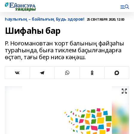
Һаулығың – байлығың Будь здоров!
25 СЕНТЯБРЯ 2020, 12:00
Шифаһы бар
Р. Ноғомановтан ҡорт балының файҙаһы
тураһында, быға тиклем баҫылғандарға
өҫтәп, тағы бер нисә кәңәш.