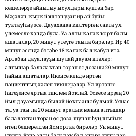
кешеләрҙе айнытыу ысулдары күптән бар.
Мәҫәлән, ҡырҡ йәштән уҙған ир ай буйы
туҡтауһыҙ эсә. Дауаханаға килтергән сакта ул
үлемесле хәлдә була. Уға алты ҡалаҡ ҡорт балы
ашаталар, 20 минут үтеүгә тағыла бирәләр. Ир 40
минут эсендә бөтәһе 18 ҡалаҡ бал ҡабул итә.
Артабан дауалауҙы шулай дауам итәләр:
алтышар балғалаҡтан торған өс дозаны 20 минут
һайын ашаталар. Икенсе көндә иртән
пациенттың хәлен тикшерәләр. Ул иртәнге
һигеҙенсе яртыға тиклем йоҡлай. Эскесе ирҙең 20
йыл дауамында былай йоҡлағаны булмай. Уянғас
та, уға тағы ла 20 минут аралыҡ менән алтышар
балғалаҡтан торған өс доза, шунан һуң шыйыҡ
итеп бешерелгән йомортҡа бирәләр. Ун минут
үтеүгә, йәнә алты балғалаҡ бал ашарға ҡушалар.