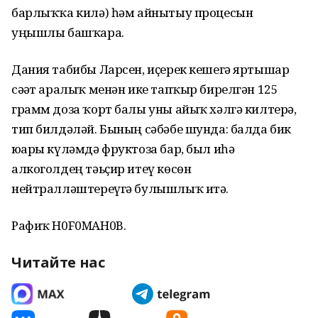
барлыҡҡа килә) һәм айнытыу процесын
уңышлы башҡара.
Дания табибы Ларсен, иҫерек кешегә яртышар
сәғәт аралыҡ менән ике тапҡыр бирелгән 125
грамм доза ҡорт балы уны айыҡ хәлгә килтерә,
тип билдәләй. Бының сәбәбе шунда: балда бик
юғары күләмдә фруктоза бар, был иһә
алкоголдең тәьҫир итеү көсөн
нейтралләштереүгә булышлыҡ итә.
Рафиҡ H0F0MAH0B.
Читайте нас