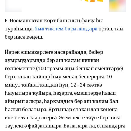
Р. Ноғомановтан ҡорт балының файҙаһы
тураһында,
быға тиклем баҫылғандарға
өҫтәп, тағы
бер нисә кәңәш.
Йөрәк эшмәкәрлеге насарайғанда, бөйөр
ауырыуҙарында бер аш ҡалағы кипкән
гөлйемеште (100 грамм яңы бешкән емештәрҙе)
бер стакан ҡайнар һыу менән бешерергә. 10
минут ҡайнатҡандан һуң, 12 - 24 сәғәткә
һыуытырға ҡуйырға, һөҙөргә, емештәрҙе һығып
айырып алырға, һарҡындыға бер аш ҡалағы бал
һалып болғатырға. Яртышар стаканлап көнөнә
ике-өс тапҡыр эсергә. Эсемлекте тәүге бер нисә
тәүлектә файҙаланырға. Балаларға ла, өлкәндәргә