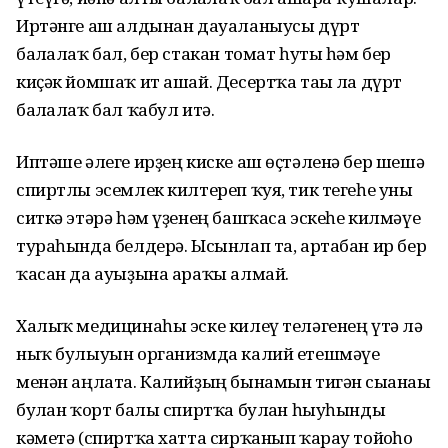
Иртәнге аш алдынан дауаланыусы дүрт
балғалаҡ бал, бер стакан томат һуты һәм бер
киҫәк йомшаҡ ит ашай. Десертҡа тағы ла дүрт
балғалаҡ бал ҡабул итә.
Иптәше әлеге ирҙең киске аш өҫтәленә бер шешә
спиртлы эсемлек килтереп ҡуя, тик тегеһе уны
ситкә этәрә һәм үҙенең башҡаса эскеһе килмәүе
тураһында белдерә. Ысынлап та, артабан ир бер
ҡасан да ауыҙына араҡы алмай.
Халыҡ медицинаһы эске килеү теләгенең үтә лә
ныҡ булыуын организмда калий етешмәүе
менән аңлата. Калийҙың бынамын тигән сығанағы
булған ҡорт балы спиртҡа булған һыуһынды
кәметә (спиртҡа хатта сирҡанып ҡарау тойғоһо