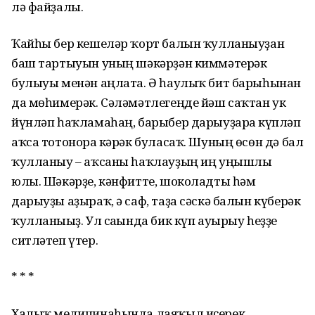
лә файҙалы.
Ҡайһы бер кешеләр ҡорт балын ҡулланыуҙан
баш тартыуын уның шәкәрҙән киммәтерәк
булыуы менән аңлата. Ә һаулыҡ бит барыһынан
да мөһимерәк. Сәләмәтлегеңде йәш саҡтан ук
йүнләп һаҡламаһаң, барыбер дарыуҙарға күпләп
аҡса тотонорға кәрәк буласаҡ. Шуның өсөн дә бал
ҡулланыу – аҡсаны һаҡлауҙың иң уңышлы
юлы. Шәкәрҙе, кәнфитте, шоколадты һәм
дарыуҙы аҙыраҡ, ә саф, таҙа сәскә балын күберәк
ҡулланығыҙ. Ул сағында бик күп ауырыу һеҙҙе
ситләтеп үтер.
* * *
Халыҡ медицинаһында лаяҡыл иҫерек