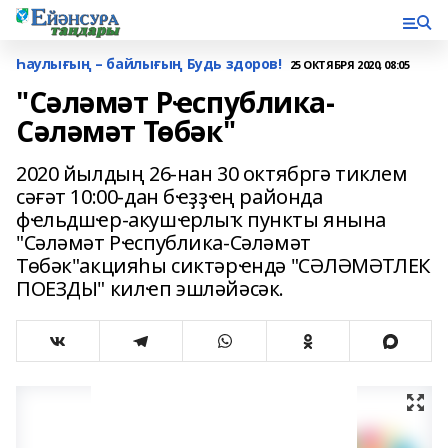
Һаулығың – байлығың Будь здоров!
25 ОКТЯБРЯ 2020, 08:05
"Сәләмәт Рҽспублика-
Сәләмәт Төбәк"
2020 йылдың 26-нан 30 октябргә тиклем
сәғәт 10:00-дан бҽҙҙҽң районда
фҽльдшҽр-акушҽрлыҡ пункты янына
"Сәләмәт Рҽспублика-Сәләмәт
Төбәк"акцияһы сиктәрҽндә "СӘЛӘМӘТЛЕК
ПОЕЗДЫ" килҽп эшләйәсәк.