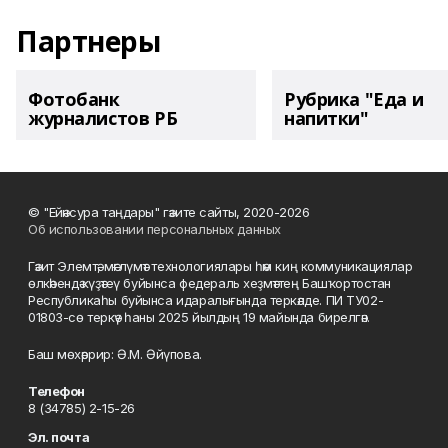
Партнеры
Фотобанк
Рубрика "Еда и
журналистов РБ
напитки"
© "Ейәнсура таңдары" гәзите сайты, 2020-2026
Об использовании персональных данных
Гәзит Элемтә, мәғлүмәт технологиялары һәм киң коммуникациялар
өлкәһендә күҙәтеү буйынса федераль хеҙмәттең Башҡортостан
Республикаһы буйынса идаралығында теркәлде. ПИ ТУ02-
01803-сө теркәү һаны 2025 йылдың 19 майында бирелгән.
Баш мөхәррир: Ә.М. Әйүпова.
Телефон
8 (34785) 2-15-26
Эл. почта