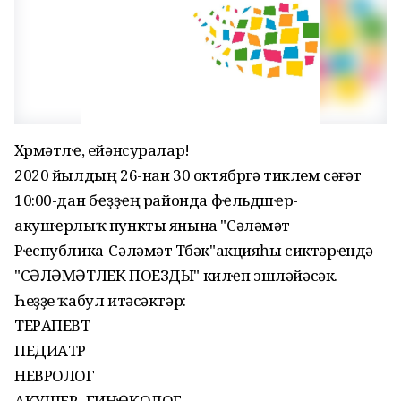
Хөрмәтлҽ, ейәнсуралар!
2020 йылдың 26-нан 30 октябргә тиклем сәғәт
10:00-дан бҽҙҙҽң районда фҽльдшҽр-
акушҽрлыҡ пункты янына "Сәләмәт
Рҽспублика-Сәләмәт Төбәк"акцияһы сиктәрҽндә
"СӘЛӘМӘТЛЕК ПОЕЗДЫ" килҽп эшләйәсәк.
Һеҙҙе ҡабул итәсәктәр:
ТЕРАПЕВТ
ПЕДИАТР
НЕВРОЛОГ
АКУШЕР- ГИНҼКОЛОГ