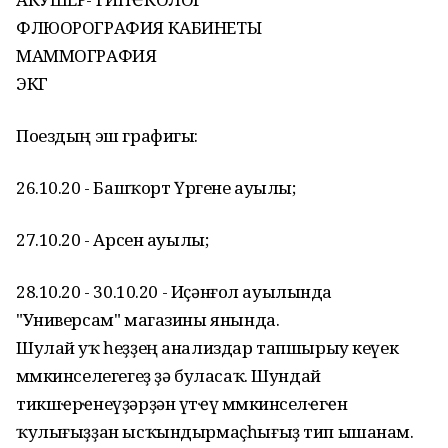
ФЛЮОРОГРАФИЯ КАБИНЕТЫ
МАММОГРАФИЯ
ЭКГ
Поездың эш графигы:
26.10.20 - Башҡорт Үргене ауылы;
27.10.20 - Арсен ауылы;
28.10.20 - 30.10.20 - Иҫәнғол ауылында
"Универсам" магазины янында.
Шулай уҡ һеҙҙең анализдар тапшырыу кеүек
мөмкинселегегеҙ ҙә буласаҡ. Шундай
тикшҽрҽнеүҙәрҙән үтҽү мөмкинселҽгҽн
ҡулығыҙҙан ысҡындырмаҫһығыҙ тип ышанам.