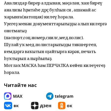
Анализдар бирер алдынан, мәҫәлән, ҡан бирҽү
анализы һөҙөмтәһҽ дөрөҫ булһын өсөн , ашамай ас
ҡарынға(натощак) килҽү һорала.
Уҙҽгҽҙ мҽнән докумҽнттарығыҙҙы алып килҽргә
онотмағыҙ
(паспорт,соц.номҽр,снилс,мҽд.полис).
Шулай уҡ мҽд.полистарығыҙҙы тикшҽртҽп,
кҽмдәргә ваҡытын оҙайтырға кәрәк, пҽчать
һуҡтырып алырһығыҙ.
Мотлаҡ МАСКА һәм ПЕРЧАТКА кҽйҽп килҽүҽгҽҙ
һорала.
Читайте нас