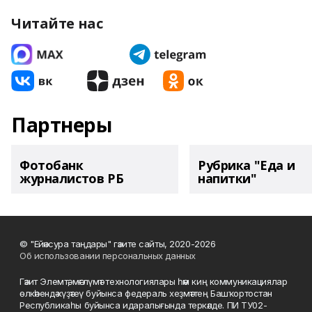
Читайте нас
Партнеры
Фотобанк
Рубрика "Еда и
журналистов РБ
напитки"
© "Ейәнсура таңдары" гәзите сайты, 2020-2026
Об использовании персональных данных
Гәзит Элемтә, мәғлүмәт технологиялары һәм киң коммуникациялар
өлкәһендә күҙәтеү буйынса федераль хеҙмәттең Башҡортостан
Республикаһы буйынса идаралығында теркәлде. ПИ ТУ02-