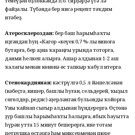
тейеүҙән өҙлөккәндә һ.б. сирҙәрҙә үтә лә
файҙалы. Түбәндә бер нисә рецепт тәҡдим
итәбеҙ.
Атеросклероздан:
бер баш һарымһаҡты
иҙгәндән һуң «Кагор «кеүек 0,7 %-лы виноға
бутарға, бер аҙна ҡараңғы урында тоторға,
даими һелкеп алырға. Ашар алдынан 1-2 аш
ҡалағы менән көнөнә өс тапкыр ҡабул итергә.
Стенокардиянан:
кәстрүлгә 0,5 л йәшелсәнән
(кәбеҫтә, кишер, башлы һуған, сельдерей, ҡыҙыл
сөгөлдөр, редис) әҙерләнгән бульонды ҡойорға.
Уны ҡайнап сығыр алдынан һүндерергә. Өҫтөнә
ҙур башлы һарымһаҡты һалырға, ябыҡ һауытта
һүрән утта 15 минут бешерергә, ике тотам
петрушка өҫтәргә һәм миксерменән пюре