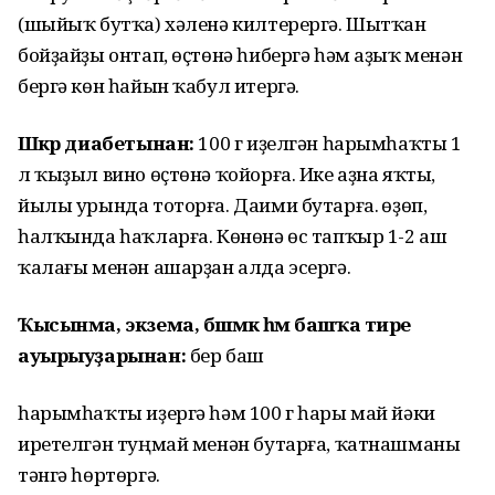
(шыйыҡ бутҡа) хәленә килтерергә. Шытҡан
бойҙайҙы онтап, өҫтөнә һибергә һәм аҙыҡ менән
бергә көн һайын ҡабул итергә.
Шәкәр диабетынан:
100 г иҙелгән һарымһаҡты 1
л ҡыҙыл вино өҫтөнә ҡойорға. Ике аҙна яҡты,
йылы урында тоторға. Даими бутарға. Һөҙөп,
һалҡында һаҡларға. Көнөнә өс тапҡыр 1-2 аш
ҡалағы менән ашарҙан алда эсергә.
Ҡысынма, экзема,
бәшмәк һәм башҡа тире
ауырыуҙарынан:
бер баш
һарымһаҡты иҙергә һәм 100 г һары май йәки
иретелгән туңмай менән бутарға, ҡатнашманы
тәнгә һөртөргә.