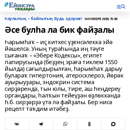
Һаулығың – байлығың Будь здоров!
14 НОЯБРЯ 2020, 15:00
Әсе булһа ла бик файҙалы
Һарымһаҡ – иҫ киткес үҙенсәлеккә эйә
йәшелсә. Уның тураһында иң тәүге
сығанаҡ – «Эбере Кодексы», египет
папирусында (беҙҙең эраға тиклем 1550
йылда) сағылдырылған, һарымһаҡ дарыу
булараҡ гипертония, атеросклероз, йөрәк
ауырыуҙары, эндокрин система
сирҙәрендә, тын юлы, тире, аш һеңдереү
органдары, һалҡын тейеүҙән өҙлөккәндә
һ.б. сирҙәрҙә үтә лә файҙалы. Бер нисә
рецепт тәҡдим итәбеҙ.