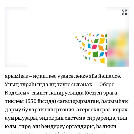
Һарымһаҡ – иҫ киткес үҙенсәлеккә эйә йәшелсә.
Уның тураһында иң тәүге сығанаҡ – «Эбере
Кодексы», египет папирусында (беҙҙең эраға
тиклем 1550 йылда) сағылдырылған, һарымһаҡ
дарыу булараҡ гипертония, атеросклероз, йөрәк
ауырыуҙары, эндокрин система сирҙәрендә, тын
юлы, тире, аш һеңдереү органдары, һалҡын