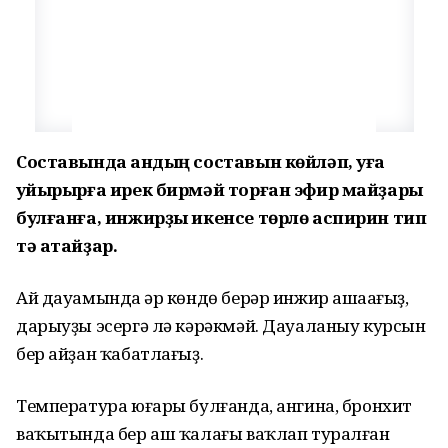
Составында ҡандың составын көйләп, уға
ҡуйырырға ирек бирмәй торған эфир майҙары
булғанға, инжирҙы икенсе төрлө аспирин тип
тә атайҙар.
Ай дауамында һәр көндө берәр инжир ашаһағыҙ,
дарыуҙы эсергә лә кәрәкмәй. Дауаланыу курсын
бер айҙан ҡабатлағыҙ.
Температура юғары булғанда, ангина, бронхит
ваҡытында бер аш ҡалағы ваҡлап туралған