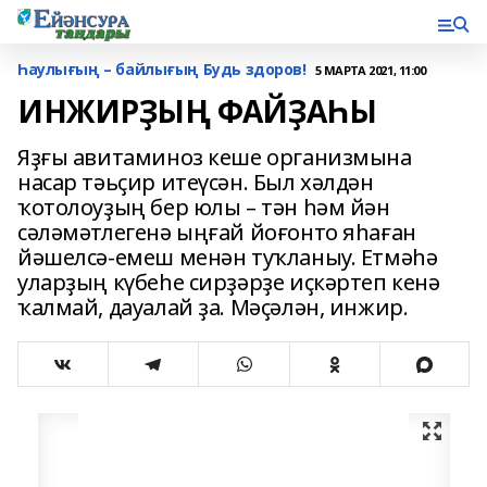
Һаулығың – байлығың Будь здоров!
5 МАРТА 2021, 11:00
ИНЖИРҘЫҢ ФАЙҘАҺЫ
Яҙғы авитаминоз кеше организмына
насар тәьҫир итеүсән. Был хәлдән
ҡотолоуҙың бер юлы – тән һәм йән
сәләмәтлегенә ыңғай йоғонто яһаған
йәшелсә-емеш менән туҡланыу. Етмәһә
уларҙың күбеһе сирҙәрҙе иҫкәртеп кенә
ҡалмай, дауалай ҙа. Мәҫәлән, инжир.