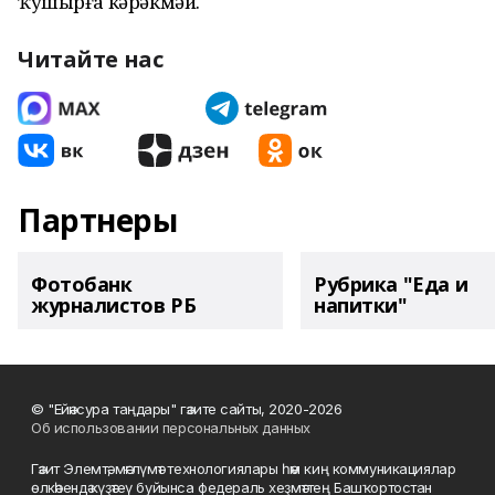
ҡушырға кәрәкмәй.
Читайте нас
Партнеры
Фотобанк
Рубрика "Еда и
журналистов РБ
напитки"
© "Ейәнсура таңдары" гәзите сайты, 2020-2026
Об использовании персональных данных
Гәзит Элемтә, мәғлүмәт технологиялары һәм киң коммуникациялар
өлкәһендә күҙәтеү буйынса федераль хеҙмәттең Башҡортостан