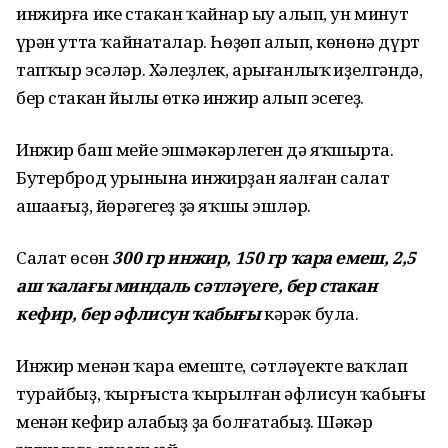
инжирға ике стакан ҡайнар һыу һалып, ун минут
һүрән утта ҡайнаталар. Һөҙөп алып, көнөнә дүрт
тапҡыр эсәләр. Хәлһеҙлек, арығанлыҡ һиҙелгәндә,
бер стакан йылы һөткә инжир һалып эсегеҙ.
Инжир баш мейе эшмәкәрлеген дә яҡшырта.
Бутерброд урынына инжирҙан яһалған салат
ашаһағыҙ, йөрәгегеҙ ҙә яҡшы эшләр.
Салат өсөн
300 гр инжир, 150 гр ҡара емеш, 2,5
аш ҡалағы миндаль сәтләүеге, бер стакан
кефир, бер әфлисун ҡабығы
кәрәк була.
Инжир менән ҡара емеште, сәтләүекте ваҡлап
турайбыҙ, ҡырғыста ҡырылған әфлисун ҡабығы
менән кефир һалабыҙ ҙа болғатабыҙ. Шәкәр