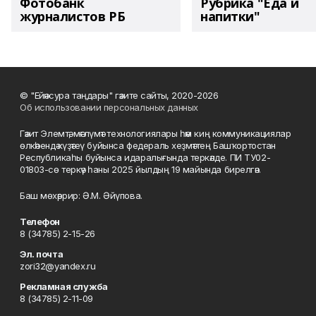
Фотобанк
Рубрика "Еда и
журналистов РБ
напитки"
© "Ейәнсура таңдары" гәзите сайты, 2020-2026
Об использовании персональных данных
Гәзит Элемтә, мәғлүмәт технологиялары һәм киң коммуникациялар
өлкәһендә күҙәтеү буйынса федераль хеҙмәттең Башҡортостан
Республикаһы буйынса идаралығында теркәлде. ПИ ТУ02-
01803-сө теркәү һаны 2025 йылдың 19 майында бирелгән.
Баш мөхәррир: Ә.М. Әйүпова.
Телефон
8 (34785) 2-15-26
Эл. почта
zori32@yandex.ru
Рекламная служба
8 (34785) 2-11-09