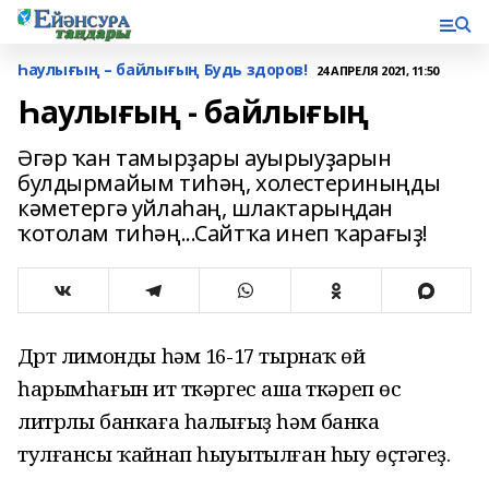
Һаулығың – байлығың Будь здоров!
24 АПРЕЛЯ 2021, 11:50
Һаулығың - байлығың
Әгәр ҡан тамырҙары ауырыуҙарын
булдырмайым тиһәң, холестериныңды
кәметергә уйлаһаң, шлактарыңдан
ҡотолам тиһәң...Сайтҡа инеп ҡарағыҙ!
Дүрт лимонды һәм 16-17 тырнаҡ өй
һарымһағын ит үткәргес аша үткәреп өс
литрлы банкаға һалығыҙ һәм банка
тулғансы ҡайнап һыуытылған һыу өҫтәгеҙ.