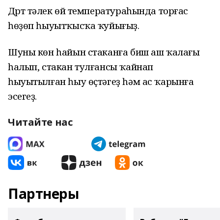
Дүрт тәүлек өй температураһында торғас
һөҙөп һыуытҡысҡа ҡуйығыҙ.
Шуны көн һайын стаканға биш аш ҡалағы
һалып, стакан тулғансы ҡайнап
һыуытылған һыу өҫтәгеҙ һәм ас ҡарынға
эсегеҙ.
Читайте нас
Партнеры