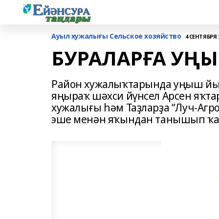
Ауыл хужалығы Сельское хозяйство
4 СЕНТЯБРЯ 2
БУРАЛАРҒА УҢ
Район хужалыҡтарында уңыш йы
яңыраҡ шәхси йүнсел Арсен яҡт
хужалығы һәм Таҙларҙа “Луч-Агр
эше менән яҡындан танышып ҡа