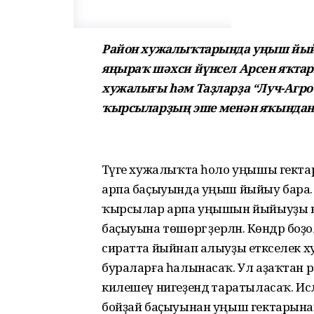
Район хужалыҡтарында уңыш йый
яңыраҡ шәхси йүнсел Арсен яҡтар
хужалығы һәм Таҙларҙа “Луч-Агро
ҡырсыларҙың эше менән яҡындан
Тәүге хужалыҡта һоло уңышы гектарына
арпа баҫыуында уңыш йыйыу бара. Ге
ҡырсылар арпа уңышын йыйыуҙы в
баҫыуына төшөргә әҙерләнә. Көндәр боҙо
сиратта йыйнап алыуҙы етәкселек х
бураларға һалынасаҡ. Ул аҙаҡтан
килешеү нигеҙендә таратыласаҡ. И
бойҙай баҫыуынан уңыш гектарынан 3