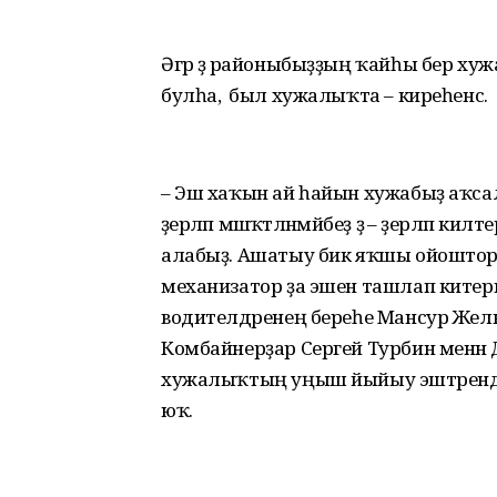
Әгәр ҙә районыбыҙҙың ҡайһы бер 
булһа, ә был хужалыҡта – киреһенсә.
– Эш хаҡын ай һайын хужабыҙ аҡса
әҙерләп мәшәҡәтләнмәйбеҙ ҙә – әҙерләп кил
алабыҙ. Ашатыу бик яҡшы ойошторола
механизатор ҙа эшен ташлап китерг
водителдәренең береһе Мансур Жел
Комбайнерҙар Сергей Турбин менән
хужалыҡтың уңыш йыйыу эштәрендә әү
юҡ.