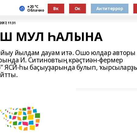
+20 °С
Вк
Ок
Антитеррор
Облачно
017, 11:31
ЫШ МУЛ ҺАЛЫНА
йыу йылдам дауам итә. Ошо юлдар авторы
арында И. Ситиновтың крәҫтиән-фермер
о” ЯСЙ-һы баҫыуҙарында булып, ҡырсыларҙ
йтты.