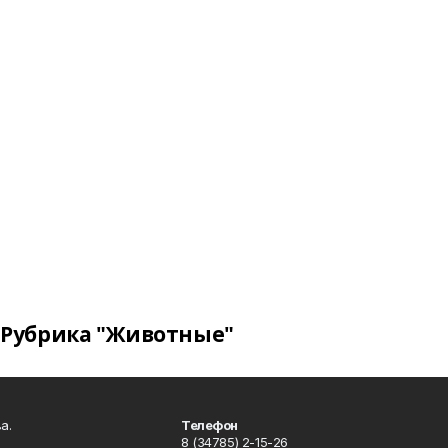
Рубрика "Животные"
а.
Телефон
8 (34785) 2-15-26