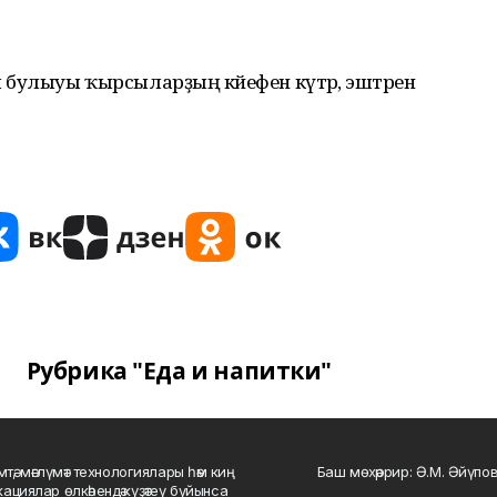
лыуы ҡырсыларҙың кәйефен күтәрә, эштәренә
Рубрика "Еда и напитки"
мтә, мәғлүмәт технологиялары һәм киң
Баш мөхәррир: Ә.М. Әйүпов
ациялар өлкәһендә күҙәтеү буйынса