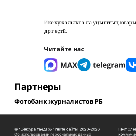
Ике хужалыҡта ла уңыштың юғары бу
дәрт өҫтәй.
Читайте нас
Партнеры
Фотобанк журналистов РБ
© "Ейәнсура таңдары" гәзите сайты, 2020-2026
Гәзит Эле
Об использовании персональных данных
коммуник