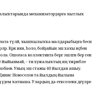
хужалыҡтарында механизаторҙарға ҡытлыҡ
лата түләй, ҡышҡылыҡҡа малдарыбыҙға бесән
терәләр. Кәрәк икән, һоло, бойҙайын эш хаҡы иҫәбенә
. Ошоғаса коллективта бергә эшләгән бер генә
ә йыйынмай, – ти хужалыҡтың иң тәжрибәле
кобаев. Уның эш стажы 40 йылдан ашыу.
 Динис Новоселов та йылдың йылына
ҙем ҡатнаша. Уларҙың да етәкселеккә дәғүәләре