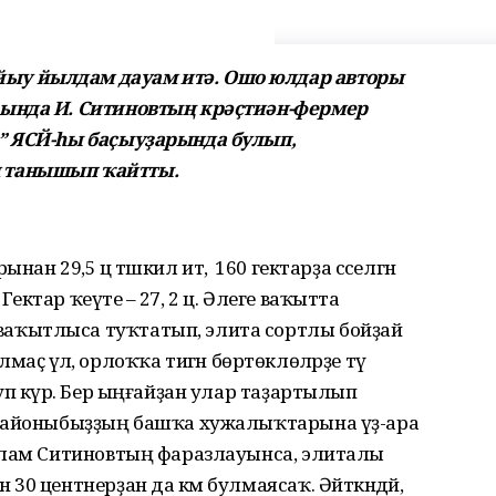
ыу йылдам дауам итә. Ошо юлдар авторы
ында И. Ситиновтың крәҫтиән-фермер
” ЯСЙ-һы баҫыуҙарында булып,
 танышып ҡайтты.
н 29,5 ц тәшкил итә, ә 160 гектарҙа сәселгән
ктар ҡеүәте – 27, 2 ц. Әлеге ваҡытта
аҡытлыса туҡтатып, элита сортлы бойҙай
лмаҫ әүәл, орлоҡҡа тигән бөртөклөләрҙе тәү
уп күрә. Бер ыңғайҙан улар таҙартылып
 районыбыҙҙың башҡа хужалыҡтарына үҙ-ара
слам Ситиновтың фаразлауынса, элиталы
0 центнерҙан да кәм булмаясаҡ. Әйткәндәй,