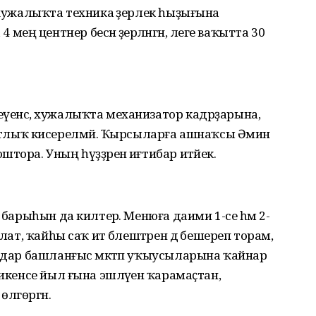
 хужалыҡта техника әҙерлек һыҙығына
ң центнер бесән әҙерләнгән, әлеге ваҡытта 30
еүенсә, хужалыҡта механизатор кадрҙарына,
лыҡ кисерелмәй. Ҡырсыларға ашнаҡсы Әминә
тора. Уның һүҙҙәренә иғтибар итәйек.
 барыһын да килтерә. Менюға даими 1-се һәм 2-
алат, ҡайһы саҡ ит бәлештәрен дә бешереп торам,
ылдар башланғыс мәктәп уҡыусыларына ҡайнар
 икенсе йыл ғына эшләүенә ҡарамаҫтан,
лгөргән.