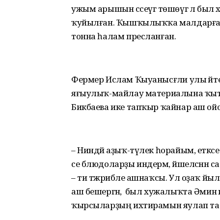
ужым арышын сәсеүгә төшөүгә лә был
ҡуйылған. Ҡышҡылыҡҡа малдарға 4 ме
тонна һалам пресланған.
Фермер Ислам Ҡыуанысғәли улы әйт
яғыулыҡ-майлау материалына ҡыт
Бикбаева ике тапҡыр ҡайнар аш ойош
– Ниндәй аҙыҡ-түлек һорайым, етәксе
се блюдоларҙы индерәм, йәшелсәнән с
– ти тәжрибәле ашнаҡсы. Ул оҙаҡ й
аш бешергән, ә был хужалыҡта Әминә
ҡырсыларҙың ихтирамын яулап та ө