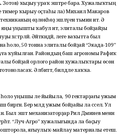
А. Зотов) ҡыҙыу ураҡ эштәре бара. Хужалыҡтың
е тимер ҡырыу оҫтаһы ла) Михаил Макаров
ехниканың өҙлөкһөҙ эшләүен тәьмин итә. Ә
яңы уңышты ҡабул итә, элиталы бойҙайҙы
хәстәрләй. Әйткәндәй, әлеге ваҡытта был
на һоло, 50 тонна элиталы бойҙай “Экада-109”
уға ҡуйылған. Райондың баш агрономы Рафиҡ
италы бойҙай орлоғо район хужалыҡтары өсөн
отоноласаҡ. Әлбиттә, билдәле хаҡҡа.
оло уңышы әле йыйыла, ә 90 гектарҙағы ужым
биргән. Бер мәлдә ужым бойҙайы ла сәселә. Ул
 Был эштә механизаторҙар Рәил Дәминев менән
әтә. “Луч-Агро” хужалығында ла баҫыу
ойошторола, яғыулыҡ-майлау материалы етешә.