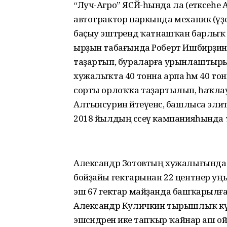
“Луч-Агро” ЯСЙ-һында ла (етәксеһе 
автотрактор паркында механик (үҙ
баҫыу эштәрендә ҡатнашҡан барлыҡ т
ырҙын табағында Роберт Ишбирҙин 
таҙартып, бураларға урынлаштырыуҙы 
хужалыҡта 40 тонна арпа һәм 40 тон
сорты орлоҡҡа таҙартылып, һаҡла
Алтынсурин әйтеүенсә, башлыса эл
2018 йылдың сәсеү кампанияһында т
Александр Зотовтың хужалығында һ
бойҙайы гектарынан 22 центнер уңыш 
эш 67 гектар майҙанда башҡарылған.
Александр Куличкин тырышлыҡ күрһ
эшсәндәренә ике тапҡыр ҡайнар аш 