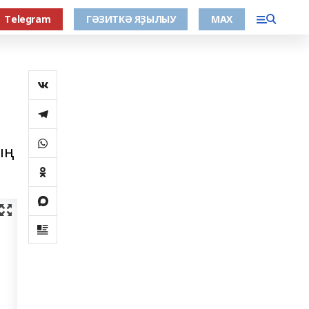
Тelegram
ГӘЗИТКӘ ЯҘЫЛЫУ
МАХ
ың