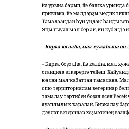
йә урынға барып, йә башҡа урында
прививка, йә малдарҙы медик тикш
Тамғалағандан һуң ундағы һанды ве
Яңы тыуған мал бер ай, иң күбендә 
– Бирка юғалһа, мал хужаһына ни 
– Бирка боҙолһа, йә юғалһа, мал ху
станцияға еткерергә тейеш. Хайуа
юғалған мал ҡабаттан тамғалана. М
ошо территориялағы ветеринар бел
тамғалау тәртибен боҙған өсөн Рәс
яуаплылыҡ ҡаралған. Биркалау б
дәүләт ветеринар хеҙмәтенең вази