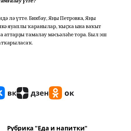
амғалау үтте?
ә лә үтте. Бикбау, Яңы Петровка, Яңы
кә яуаплы ҡаранылар, ҡыҫҡа ғына ваҡыт
 аттарҙы тамғалау мәсьәләһе тора. Был эш
 атҡарыласаҡ.
Рубрика "Еда и напитки"