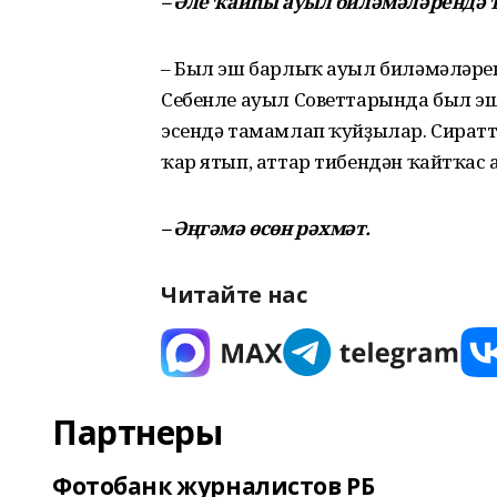
– Әле ҡайһы ауыл биләмәләрендә т
– Был эш барлыҡ ауыл биләмәләренд
Себенле ауыл Советтарында был эш
эсендә тамамлап ҡуйҙылар. Сиратта
ҡар ятып, аттар тибендән ҡайтҡас
– Әңгәмә өсөн рәхмәт.
Читайте нас
Партнеры
Фотобанк журналистов РБ