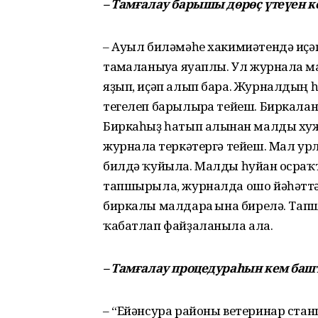
– Тамғалау барышы дөрөҫ үтеүен к
– Ауыл биләмәһе хакимиәтендә иҫә
тамғаланыуға яуаплы. Ул журналға 
яҙып, иҫәп алып бара. Журналдың һ
тегелеп барылырға тейеш. Биркалан
Биркаһыҙ һатып алынған малды хуж
журналға теркәтергә тейеш. Мал ур
билдә ҡуйыла. Малды һуйған осраҡ
тапшырыла, журналда ошо йәһәттә
биркалы малдарға ғына бирелә. Та
ҡабатлап файҙаланыла ала.
– Тамғалау процедураһын кем баш
– “Ейәнсура районы ветеринар ста