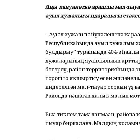
Яңы ҡануниәткә ярашлы мал-тыуа
ауыл хужалығы идаралығы етәксеһ
– Ауыл хужалығы йүнәлешенә ҡарағ
Республикаһында ауыл хужалығы х
булдырыу” тураһында 404-з һанлы
хужаларының яуаплылығын арттыр
бөтөрөү, район территорияһында э
торошто яҡшыртыу өсөн эшләнелә. 
индерелгән мал-тыуар осрағын үҙ в
Районда йәшәгән халыҡ малын мотл
Быға тиклем тамғаланмаған, районға
тыуар биркалана. Малдың ҡолағына 