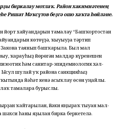
рҙы биркалау мотлаҡ. Район хакимиәтенең
е Ришат Мәҡсүтов беҙгә ошо хаҡта һөйләне.
ан йорт хайуандарын тамғалау “Башҡортостан
айуандарын көтөүҙә, ҡыуыуҙа тәртип
 Законға таянып башҡарыла. Был мал
ыу, ҡарауһыҙ йөрөгән малдар күренешен
пизоотик һәм санитар-эпидемиологик хәл-
Ысул шулай уҡ районға санкцияһыҙ
аҡытында йәһәт кенә асыҡлау өсөн уңайлы.
аҡ тамғаларға бурыслы.
 ҡырҙан ҡайтарылған, йәки яңыраҡ тыуған мал-
шәхси һаны яҙылған бирка беркетелә.