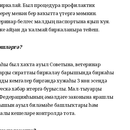
 биркалай. Был процедура профилактик
ереү менән бер ваҡытта үтергә мөмкин.
теринар белгес малдың паспортына яҙып ҡуя.
ике айҙан да ҡалмай биркаланырға тейеш.
эшләргә?
жаһы был хаҡта ауыл Советына, ветеринар
ндарҙы сираттағы биркалау барышында биркаһы
алды кемгәлер биргәндә хужаһы 3 көн эсендә
гескә хәбәр итергә бурыслы. Мал-тыуарҙы
әй Федерацияһының ғәмәлдәге законына ярашлы
арышын ауыл биләмәһе башлыҡтары һәм
фалы кешеләре контролдә тота.