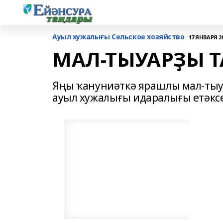
Ауыл хужалығы Сельское хозяйство
17 ЯНВАРЯ 20
МАЛ-ТЫУАРҘЫ 
Яңы ҡануниәткә ярашлы мал-тыу
ауыл хужалығы идаралығы етәксе