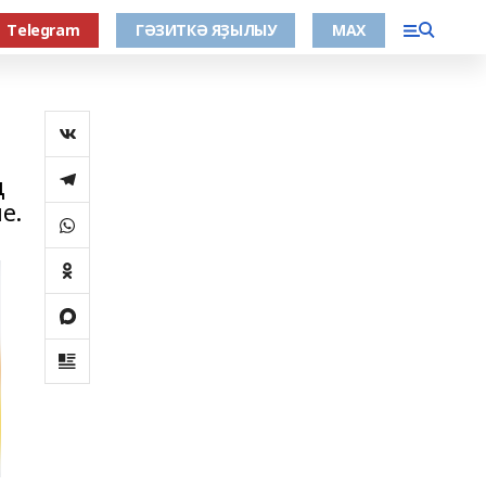
Тelegram
ГӘЗИТКӘ ЯҘЫЛЫУ
МАХ
ң
е.