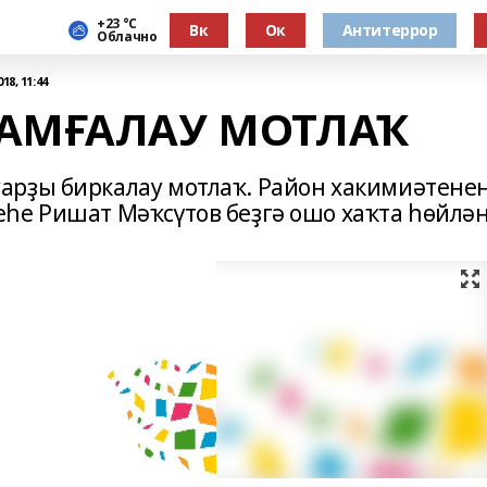
+23 °С
Вк
Ок
Антитеррор
Облачно
18, 11:44
ТАМҒАЛАУ МОТЛАҠ
арҙы биркалау мотлаҡ. Район хакимиәтене
һе Ришат Мәҡсүтов беҙгә ошо хаҡта һөйлән