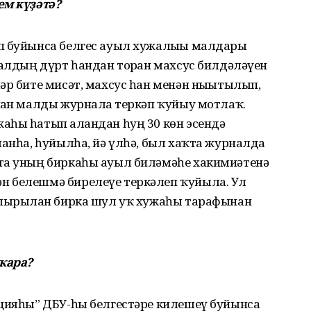
ем күҙәтә?
п буйынса белгес ауыл хужалығы малдары
малдың дүрт һандан торған махсус билдәләүен
әр бите мисәт, махсус һан менән нығытылып,
ған малды журналға теркәп ҡуйыу мотлаҡ.
аһы һатып алғандан һуң 30 көн эсендә
ланһа, һуйылһа, йә үлһә, был хаҡта журналда
та уның биркаһы ауыл биләмәһе хакимиәтенә
н белешмә бирелеүе теркәлеп ҡуйыла. Ул
пшырылған бирка шул уҡ хужаһы тарафынан
ҡара?
нцияһы” ДБУ-һы белгестәре килешеү буйынса