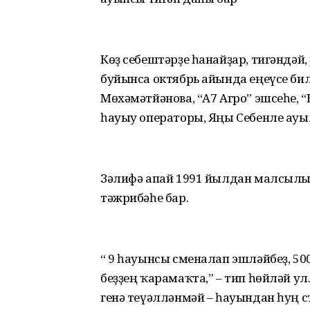
Көҙ себештәрҙе һанайҙар, тигәндә
буйынса октябрь айында еңеүсе би
Мөхәмәтйәнова, “А7 Агро” эшсеһе,
һауыу операторы, Яңы Себенле ауы
Зәлифә апай 1991 йылдан малсылыҡ
тәжрибәһе бар.
“ 9 һауынсы сменалап эшләйбеҙ, 5
беҙҙең ҡарамаҡта,” – тип һөйләй у
генә теүәлләнмәй – һауындан һуң 