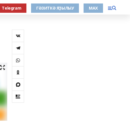
Тelegram
ГӘЗИТКӘ ЯҘЫЛЫУ
МАХ