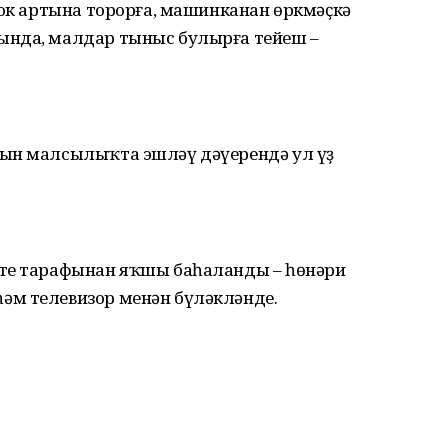
нок артына торорға, машинканан өркмәҫкә
ында, малдар тыныс булырға тейеш –
ҡын малсылыҡта эшләү дәүерендә ул үҙ
әте тарафынан яҡшы баһаланды – һөнәри
әм телевизор менән бүләкләнде.