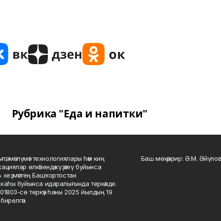
Рубрика "Еда и напитки"
мтә, мәғлүмәт технологиялары һәм киң
Баш мөхәррир: Ә.М. Әйүпов
ациялар өлкәһендә күҙәтеү буйынса
 хеҙмәттең Башҡортостан
каһы буйынса идаралығында теркәлде.
01803-сө теркәү һаны 2025 йылдың 19
бирелгән.