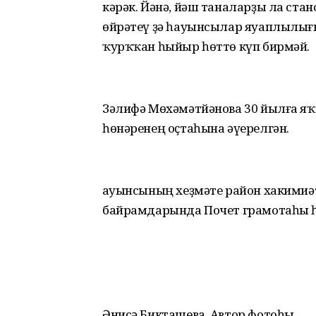
кәрәк. Йәнә, йәш таналарҙы ла ста
өйрәтеү ҙә һауынсылар яуаплылығ
ҡурҡҡан һыйыр һөттө күп бирмәй.
Зәлифә Мөхәмәтйәнова 30 йылға я
һөнәренең оҫтаһына әүерелгән.
Һауынсының хеҙмәте район хакими
байрамдарында Почет грамотаһы һ
Әнисә Бикташева. Автор фотоһы.