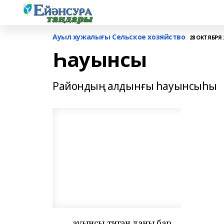
Ауыл хужалығы Сельское хозяйство
28 ОКТЯБРЯ 2
Һауынсы
Райондың алдынғы һауынсыһы
Һауынсы тигән даны бар