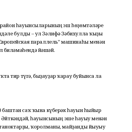
й, район һауынсыларының эш һөҙөмтәләре
лдәле булды – ул Зәлифә Зәбихулла ҡыҙы
 “Европейская параллель” машинаһы менән
л биләмәһендә йәшәй.
та тир түгә, быҙауҙар ҡарау буйынса ла
00 баштан саҡ ҡына күберәк һауын һыйыр
л. Әйткәндәй, һауынсының эше һауыу менән
станоктарҙы, ҡоролманы, майҙанды йыуыу