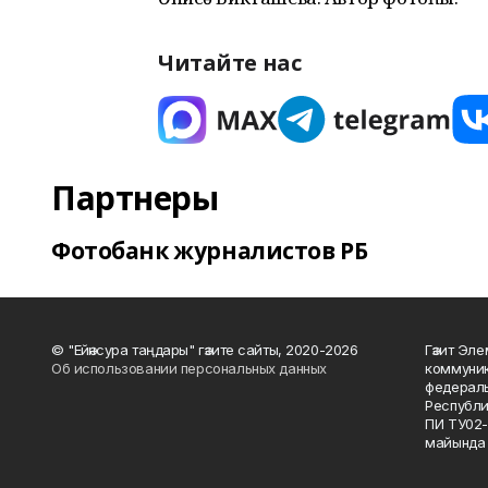
Читайте нас
Партнеры
Фотобанк журналистов РБ
© "Ейәнсура таңдары" гәзите сайты, 2020-2026
Гәзит Эле
Об использовании персональных данных
коммуник
федераль
Республи
ПИ ТУ02-
майында 