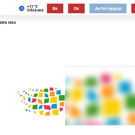
+17 °С
Вк
Ок
Антитеррор
Облачно
019, 10:54