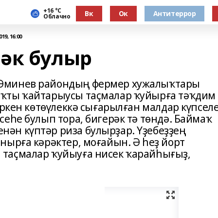
+16 °С
Вк
Ок
Антитеррор
Облачно
19, 16:00
әк булыр
Әминев райондың фермер хужалыҡтары
ҡты ҡайтарыусы таҫмалар ҡуйырға тәҡдим
иркен көтөүлеккә сығарылған малдар күпсел
еһе булып тора, бигерәк тә төндә. Баймаҡ
ән күптәр риза булырҙар. Үҙебеҙҙең
нырға кәрәктер, моғайын. Ә һеҙ йорт
таҫмалар ҡуйыуға нисек ҡарайһығыҙ,