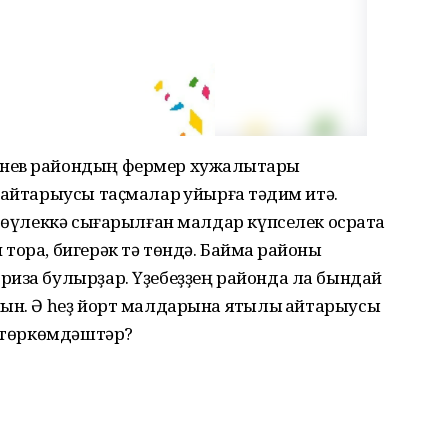
нев райондың фермер хужалыҡтары
айтарыусы таҫмалар ҡуйырға тәҡдим итә.
өтөүлеккә сығарылған малдар күпселек осраҡта
тора, бигерәк тә төндә. Баймаҡ районы
риза булырҙар. Үҙебеҙҙең районда ла бындай
ын. Ә һеҙ йорт малдарына яҡтылыҡ ҡайтарыусы
, төркөмдәштәр?