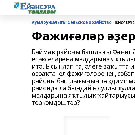
Ауыл хужалығы Сельское хозяйство
18 НОЯБРЯ 20
Фажиғәләр әҙер
Баймаҡ районы башлығы Фәнис 
етәкселәренә малдарына яҡтылы
итә. Ысынлап та, әлеге ваҡытта 
осраҡта юл фажиғәләренең сәбәпс
районы башлығының тәҡдиме мен
районда ла бындай ысулды ҡулла
малдарына яҡтылыҡ ҡайтарыусы 
төркөмдәштәр?