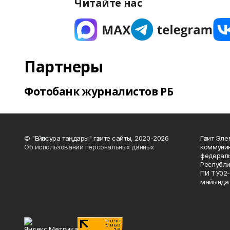
Читайте нас
Партнеры
Фотобанк журналистов РБ
© "Ейәнсура таңдары" гәзите сайты, 2020-2026
Гәзит Эле
Об использовании персональных данных
коммуник
федераль
Республи
ПИ ТУ02-
майында 