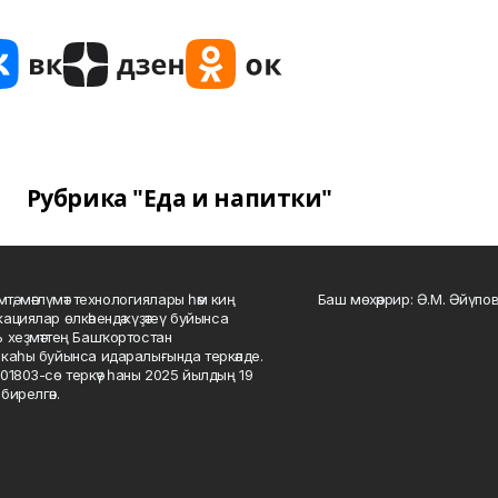
Рубрика "Еда и напитки"
мтә, мәғлүмәт технологиялары һәм киң
Баш мөхәррир: Ә.М. Әйүпов
ациялар өлкәһендә күҙәтеү буйынса
 хеҙмәттең Башҡортостан
каһы буйынса идаралығында теркәлде.
01803-сө теркәү һаны 2025 йылдың 19
бирелгән.