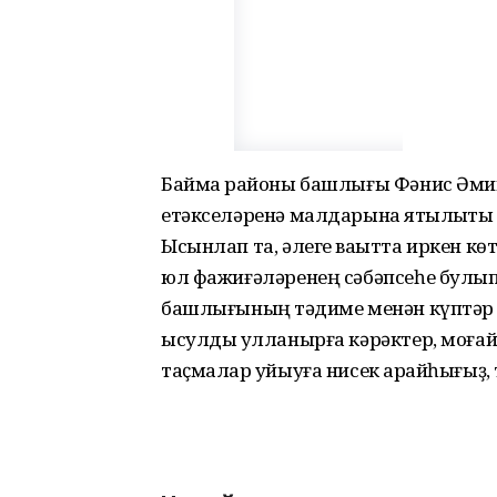
Баймаҡ районы башлығы Фәнис Әми
етәкселәренә малдарына яҡтылыҡты ҡ
Ысынлап та, әлеге ваҡытта иркен к
юл фажиғәләренең сәбәпсеһе булып 
башлығының тәҡдиме менән күптәр 
ысулды ҡулланырға кәрәктер, моғай
таҫмалар ҡуйыуға нисек ҡарайһығыҙ