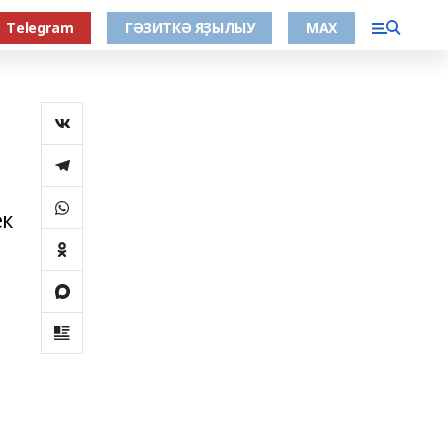
Тelegram
ГӘЗИТКӘ ЯҘЫЛЫУ
МАХ
ек