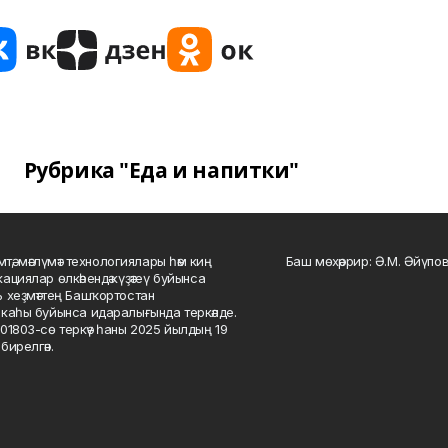
Рубрика "Еда и напитки"
мтә, мәғлүмәт технологиялары һәм киң
Баш мөхәррир: Ә.М. Әйүпов
ациялар өлкәһендә күҙәтеү буйынса
 хеҙмәттең Башҡортостан
каһы буйынса идаралығында теркәлде.
01803-сө теркәү һаны 2025 йылдың 19
бирелгән.