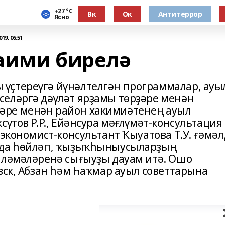
+27 °С
Вк
Ок
Антитеррор
Ясно
19, 06:51
аими бирелә
үҫтереүгә йүнәлтелгән программалар, ауы
еләргә дәүләт ярҙамы төрҙәре менән
әре менән район хакимиәтенең ауыл
сүтов Р.Р., Ейәнсура мәғлүмәт-консультация
 экономист-консультант Ҡыуатова Т.У. ғәмәл
нда һөйләп, ҡыҙыҡһыныусыларҙың
иләмәләренә сығыуҙы дауам итә. Ошо
вск, Абзан һәм Һаҡмар ауыл советтарына