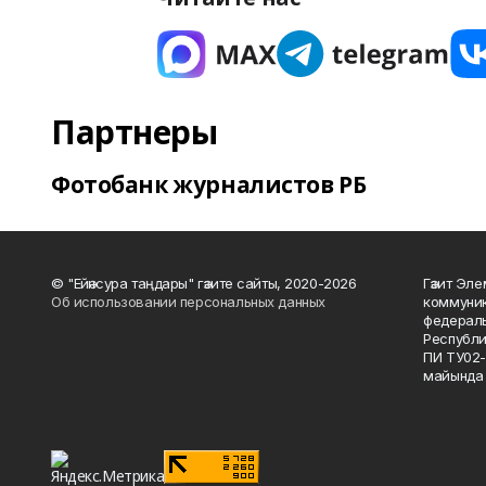
Партнеры
Фотобанк журналистов РБ
© "Ейәнсура таңдары" гәзите сайты, 2020-2026
Гәзит Эле
Об использовании персональных данных
коммуник
федераль
Республи
ПИ ТУ02-
майында 