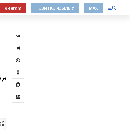
Тelegram
ГӘЗИТКӘ ЯҘЫЛЫУ
МАХ
л
дә