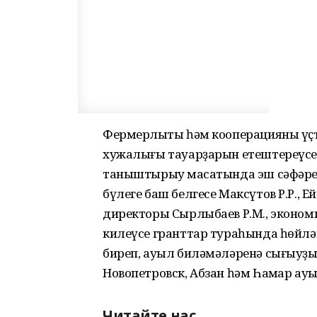
Фермерлыҡты һәм кооперацияны үҫ
хужалығы тауарҙарын етештереүсел
таныштырыу маҡсатында эш сәфәре
бүлеге баш белгесе Максүтов Р.Р., 
директоры Сырлыбаев Р.М., эконом
килеүсе гранттар тураһында һөйлә
биреп, ауыл биләмәләренә сығыуҙы 
Новопетровск, Абзан һәм Һаҡмар ау
Читайте нас