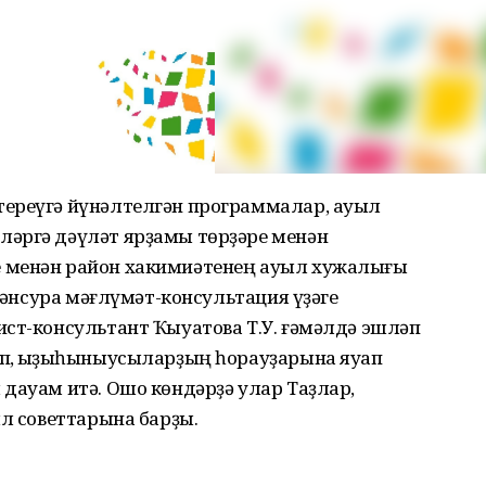
тереүгә йүнәлтелгән программалар, ауыл
әргә дәүләт ярҙамы төрҙәре менән
 менән район хакимиәтенең ауыл хужалығы
Ейәнсура мәғлүмәт-консультация үҙәге
ист-консультант Ҡыуатова Т.У. ғәмәлдә эшләп
п, ҡыҙыҡһыныусыларҙың һорауҙарына яуап
дауам итә. Ошо көндәрҙә улар Таҙлар,
ыл советтарына барҙы.