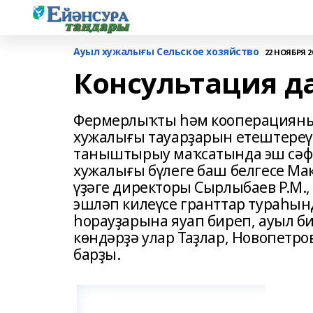
Ауыл хужалығы Сельское хозяйство
22 НОЯБРЯ 20
Консультация д
Фермерлыҡты һәм кооперацияны 
хужалығы тауарҙарын етештереүс
таныштырыу маҡсатында эш сәф
хужалығы бүлеге баш белгесе Мак
үҙәге директоры Сырлыбаев Р.М.,
эшләп килеүсе гранттар тураһы
һорауҙарына яуап биреп, ауыл б
көндәрҙә улар Таҙлар, Новопетро
барҙы.