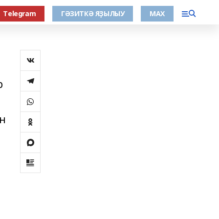
Тelegram
ГӘЗИТКӘ ЯҘЫЛЫУ
МАХ
р
н