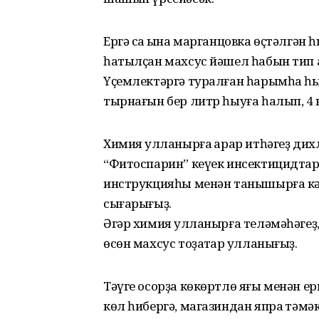
Ергә саҡ ҡына марганцовка өҫтәлгән
һатылҫан махсус йәшел һабын тип 
Үҫемлектәргә туралған һарымһаҡ һы
тырнағын бер литр һыуға һалып, 4 к
Химия ҡулланырға ҡарар итһәгеҙ дих
“Фитоспарин” кеүек инсектицидтар
инструкцияһы менән танышырға кә
сығарығыҙ.
Әгәр химия ҡулланырға теләмәһәгеҙ,
өсөн махсус тоҙаҡтар ҡулланығыҙ.
Тәүге осорҙа көкөртлө яғы менән е
көл һибергә, магазиндан япраҡ тәмә