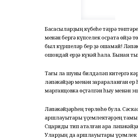
Баҡсасыларҙың күбеһе тәҙрә төптәр
менән бергә күпселек осраҡта өйҙә 
был күршеләр бер ҙә оҡшамай! Ләпәк
ошондай ерҙә күкәй һала. Бынан ты
Тағы ла шуны билдәләп китергә кәрә
ләпәкәйҙәр менән зарараланған ер 
марганцовка өҫтәлгән һыу менән эш
Ләпәкәйҙәрһең төрлөһө була. Сәскәл
ҡаршлауыҡтары үҫемлектәрҙең тамы
Сцариды тип аталған ҡара ләпәкәйҙ
Уларҙың да ҡаршлауыҡтары үҫемлек