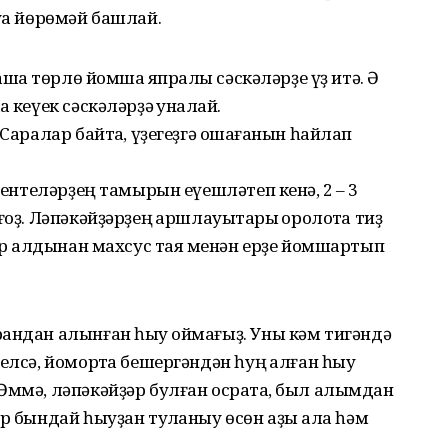
ауа йөрөмәй башлай.
ашҡа төрлө йомшаҡ япраҡлы сәскәләрҙе үҙ итә. Ә
 кеүек сәскәләрҙә ҡунаҡлай.
Саралар байтаҡ, үҙегеҙгә оҡшағанын һайлап
Үҫентеләрҙең тамырын еүешләтеп кенә, 2 – 3
оҙ. Ләпәкәйҙәрҙең ҡаршлауыҡтары ҡоролоҡта тиҙ
бер алдынан махсус таяҡ менән ерҙе йомшартып
андан алынған һыу ҡоймағыҙ. Уны кәм тигәндә
елсә, йомортҡа бешергәндән һуң ҡалған һыу
Әммә, ләпәкәйҙәр булған осраҡта, был алымдан
р бындай һыуҙан туҡланыу өсөн аҙыҡ ала һәм