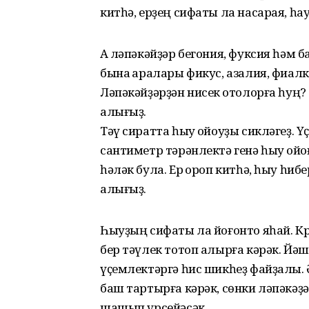
китһә, ерҙең сифаты ла насарая, һ
Аҡ ләпәкәйҙәр бегония, фуксия һәм б
бына ҡаралары фикус, азалия, фиалка
Ләпәкәйҙәрҙән нисек ҡотолорға һуң? 
алығыҙ.
Тәү сиратта һыу ҡойоуҙы сикләгеҙ. 
сантиметр тәрәнлектә генә һыу ҡойоғ
һәләк була. Ер ҡороп китһә, һыу һи
алығыҙ.
Һыуҙың сифаты ла йоғонто яһай. Кр
бер тәүлек тотоп алырға кәрәк. Йәш
үҫемлектәргә һис шикһеҙ файҙалы. 
баш тартырға кәрәк, сөнки ләпәкәҙә
шашып үрсейәсәк.