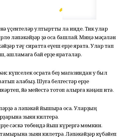
енә үҫентеләр ултыртты ла инде. Тик улар
төрлө ләпәкәйҙәр ҙә оса башлай. Миңә мәҫәлән
әйҙәр тәү сиратта еүеш ерҙе ярата. Улар тап
ш, ашламаға бай ерҙе яраталар.
к: күпселек осраҡта беҙ магазиндан уҡ был
һатып алабыҙ. Шуға белгестәр ерҙе
кәртеп, йә мейестә тотоп алырға кәңәш итә.
әрҙә аҡ ләпәкәй йышыраҡ оса. Уларҙың
рҙарына зыян килтерә.
әрҙе сәскә төбөндә йыш күрергә мөмкин.
 тамырына зыян килетрә. Ләпәкәйҙәр күбәйеп