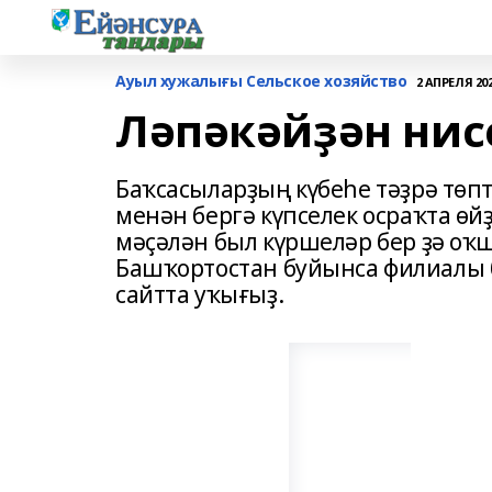
Ауыл хужалығы Сельское хозяйство
2 АПРЕЛЯ 2020
Ләпәкәйҙән нис
Баҡсасыларҙың күбеһе тәҙрә төпт
менән бергә күпселек осраҡта өй
мәҫәлән был күршеләр бер ҙә оҡ
Башҡортостан буйынса филиалы 
сайтта уҡығыҙ.