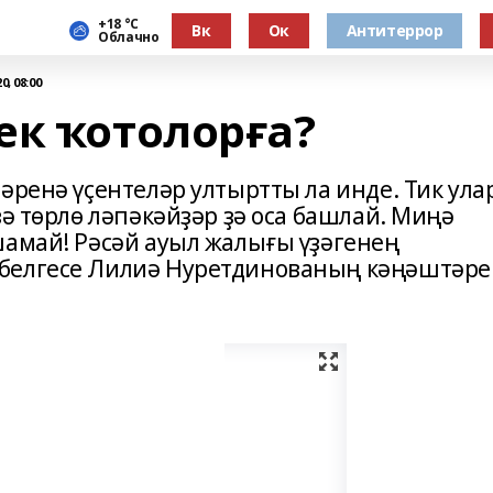
+18 °С
Вк
Ок
Антитеррор
Облачно
, 08:00
ек ҡотолорға?
әренә үҫентеләр ултыртты ла инде. Тик ула
ҙә төрлө ләпәкәйҙәр ҙә оса башлай. Миңә
шамай! Рәсәй ауыл жалығы үҙәгенең
белгесе Лилиә Нуретдинованың кәңәштәре