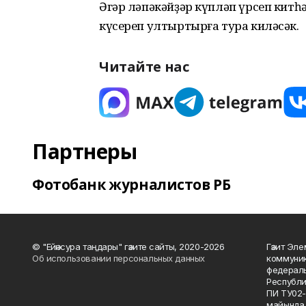
Әгәр ләпәкәйҙәр күпләп үрсеп китһ
күсереп ултыртырға тура киләсәк.
Читайте нас
Партнеры
Фотобанк журналистов РБ
© "Ейәнсура таңдары" гәзите сайты, 2020-2026
Гәзит Эле
Об использовании персональных данных
коммуник
федераль
Республи
ПИ ТУ02-
майында 