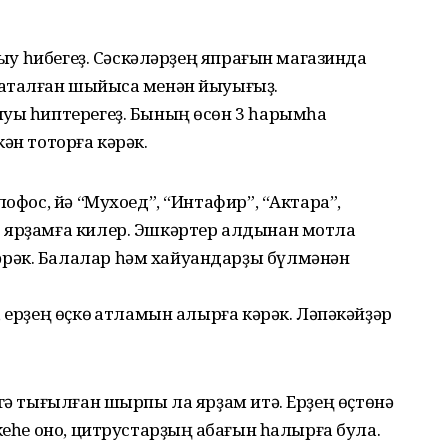
 һыу һибегеҙ. Сәскәләрҙең япрағын магазинда
аталған шыйыҡса менән йыуығыҙ.
уы һиптерегеҙ. Бының өсөн 3 һарымһаҡ
ән тоторға кәрәк.
лофос, йә “Мухоед”, “Интафир”, “Актара”,
 ярҙамға килер. Эшкәртер алдынан мотлаҡ
рәк. Балалар һәм хайуандарҙы бүлмәнән
 ерҙең өҫкө ҡатламын алырға кәрәк. Ләпәкәйҙәр
ргә тығылған шырпы ла ярҙам итә. Ерҙең өҫтөнә
кеһе оно, цитрустарҙың ҡабағын һалырға була.