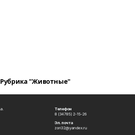
Рубрика "Животные"
а.
Телефон
8 (34785) 2-15-26
Эл. почта
zori32@yandex.ru