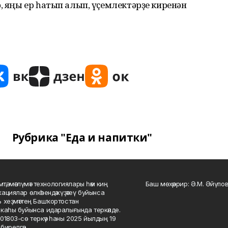
ә, яңы ер һатып алып, үҫемлектәрҙе киренән
Рубрика "Еда и напитки"
мтә, мәғлүмәт технологиялары һәм киң
Баш мөхәррир: Ә.М. Әйүпов
ациялар өлкәһендә күҙәтеү буйынса
 хеҙмәттең Башҡортостан
каһы буйынса идаралығында теркәлде.
01803-сө теркәү һаны 2025 йылдың 19
бирелгән.