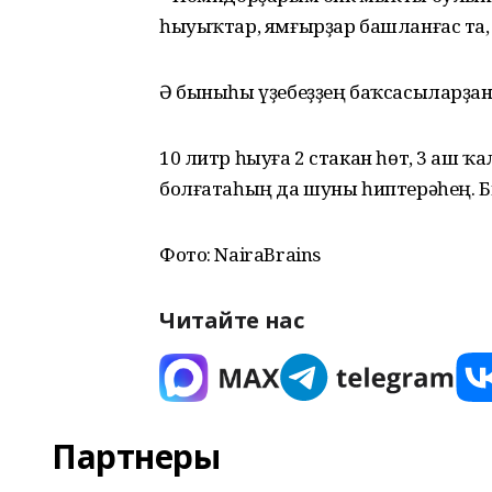
һыуыҡтар, ямғырҙар башланғас та,
Ә быныһы үҙебеҙҙең баҡсасыларҙан
10 литр һыуға 2 стакан һөт, 3 аш 
болғатаһың да шуны һиптерәһең. Б
Фото: NairaBrains
Читайте нас
Партнеры