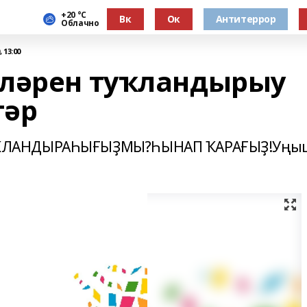
+20 °С
Вк
Ок
Антитеррор
Облачно
 13:00
еләрен туҡландырыу
тәр
УҠЛАНДЫРАҺЫҒЫҘМЫ?ҺЫНАП ҠАРАҒЫҘ!Уңы