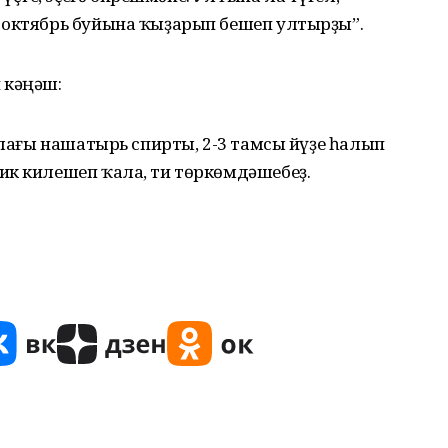
 октябрь буйына ҡыҙарып бешеп ултырҙы”.
 кәңәш:
ҡалағы нашатырь спирты, 2-3 тамсы йүҙе һалып
ик килешеп ҡала, ти төркөмдәшебеҙ.