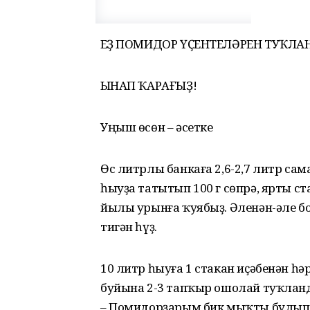
ҺЕҘ ПОМИДОР ҮҪЕНТЕЛӘРЕН ТУҠЛ
ҺЫНАП ҠАРАҒЫҘ!
Уңыш өсөн – әсетке
Өс литрлы банкаға 2,6-2,7 литр са
һыуҙа татытып 100 г сөпрә, ярты с
йылы урынға ҡуябыҙ. Әленән-әле бо
тигән һүҙ.
10 литр һыуға 1 стакан иҫәбенән һә
буйына 2-3 тапҡыр ошолай туҡланд
– Помидорҙарым бик мыҡты булып үҫ