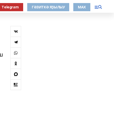
Тelegram
ГӘЗИТКӘ ЯҘЫЛЫУ
МАХ
ш