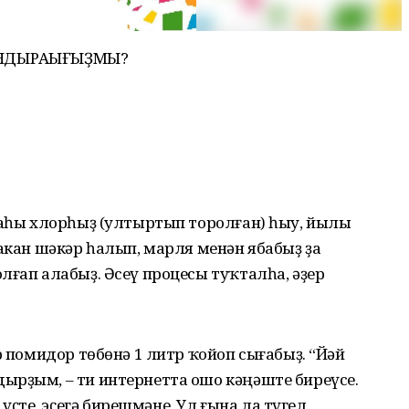
АНДЫРАҺЫҒЫҘМЫ?
маһы хлорһыҙ (ултыртып торолған) һыу, йылы
такан шәкәр һалып, марля менән ябабыҙ ҙа
лғап алабыҙ. Әсеү процесы туҡталһа, әҙер
р помидор төбөнә 1 литр ҡойоп сығабыҙ. “Йәй
ырҙым, – ти интернетта ошо кәңәште биреүсе.
те, эҫегә бирешмәне. Ул ғына ла түгел,