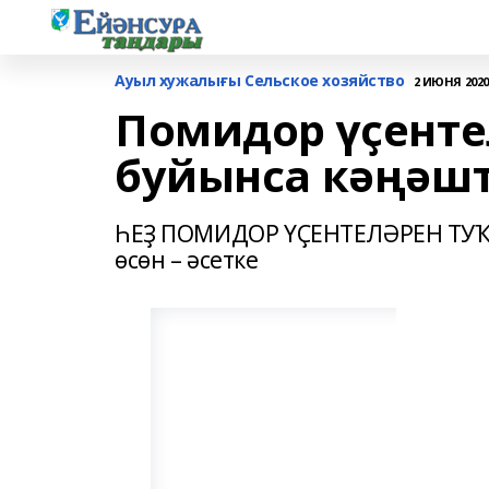
Ауыл хужалығы Сельское хозяйство
2 ИЮНЯ 2020,
Помидор үҫент
буйынса кәңәш
ҺЕҘ ПОМИДОР ҮҪЕНТЕЛӘРЕН Т
өсөн – әсетке