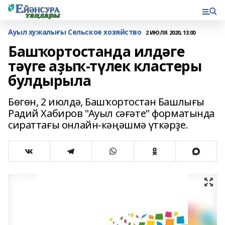
Ауыл хужалығы Сельское хозяйство
2 ИЮЛЯ 2020, 13:00
Башҡортостанда илдәге
тәүге аҙыҡ-түлек кластеры
булдырыла
Бөгөн, 2 июлдә, Башҡортостан Башлығы
Радий Хабиров "Ауыл сәғәте" форматында
сираттағы онлайн-кәңәшмә үткәрҙе.