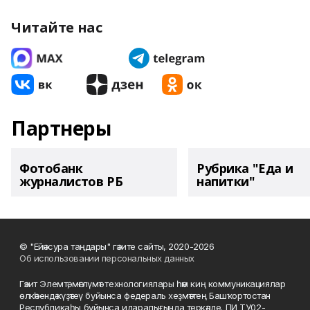
Читайте нас
Партнеры
Фотобанк
Рубрика "Еда и
журналистов РБ
напитки"
© "Ейәнсура таңдары" гәзите сайты, 2020-2026
Об использовании персональных данных
Гәзит Элемтә, мәғлүмәт технологиялары һәм киң коммуникациялар
өлкәһендә күҙәтеү буйынса федераль хеҙмәттең Башҡортостан
Республикаһы буйынса идаралығында теркәлде. ПИ ТУ02-