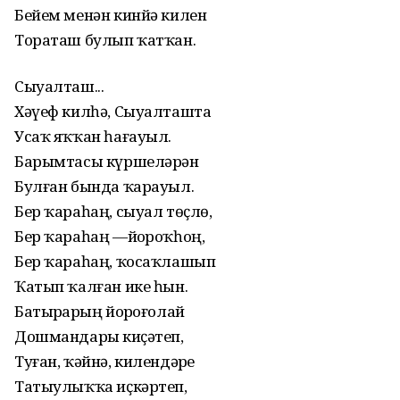
Бейем менән кинйә килен
Тораташ булып ҡатҡан.
Сыуалташ...
Хәүеф килһә, Сыуалташта
Усаҡ яҡҡан һағауыл.
Барымтасы күршеләрҙән
Булған бында ҡарауыл.
Бер ҡараһаң, сыуал төҫлө,
Бер ҡараһаң —йоҙроҡһоң,
Бер ҡараһаң, ҡосаҡлашып
Ҡатып ҡалған ике һын.
Батырҙарҙың йоҙроғолай
Дошмандарҙы киҫәтеп,
Туған, ҡәйнә, килендәрҙе
Татыулыҡҡа иҫкәртеп,