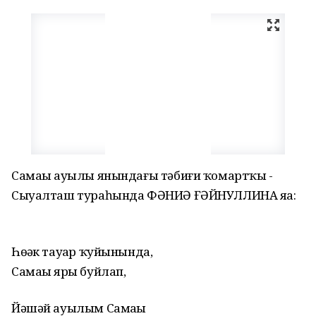
Самаҙы ауылы янындағы тәбиғи ҡомартҡы -
Сыуалташ тураһында ФӘНИӘ ҒӘЙНУЛЛИНА яҙа:
Һөҙәк тауҙар ҡуйынында,
Самаҙы яры буйлап,
Йәшәй ауылым Самаҙы