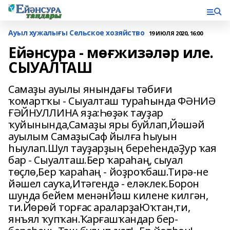
Ауыл хужалығы Сельское хозяйство
19 ИЮЛЯ 2020, 16:00
Ейәнсура - мөғжизәләр иле.
СЫУАЛТАШ
Самаҙы ауылы янындағы тәбиғи
ҡомартҡы - Сыуалташ тураһында ФӘНИӘ
ҒӘЙНУЛЛИНА яҙа:Һөҙәк тауҙар
ҡуйынында,Самаҙы яры буйлап,Йәшәй
ауылым СамаҙыСаф йылға һыуын
һыулап.Шул тауҙарҙың береһендәҘур ҡая
бар - Сыуалташ.Бер ҡараһаң, сыуал
төҫлө,Бер ҡараһаң - йоҙроҡбаш.Тирә-не
йәшел сауҡа,Итәгендә - еләклек.Борон
шунда бейем менәнЙәш килене килгән,
ти.Йөрөй торғас араларҙаЮҡтан,ти,
янъял ҡупҡан.Ҡарғашҡандар бер-