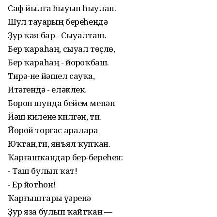
Саф йылға һыуын һыулап.
Шул тауҙарҙың береһендә
Ҙур ҡая бар - Сыуалташ.
Бер ҡараһаң, сыуал төҫлө,
Бер ҡараһаң - йоҙроҡбаш.
Тирә-не йәшел сауҡа,
Итәгендә - еләклек.
Борон шунда бейем менән
Йәш килене килгән, ти.
Йөрөй торғас араларҙа
Юҡтан,ти, янъял ҡупҡан.
Ҡарғашҡандар бер-береһен:
- Таш булып ҡат!
- Ер йотһон!
Ҡарғыштары үҙҙәренә
Ҙур яза булып ҡайтҡан —