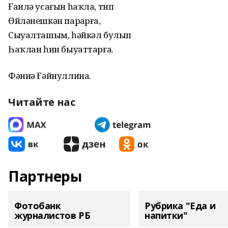
Ғаилә усағын һаҡла, тип
Өйләнешкән парҙарға,
Сыуалташым, һәйкәл булып
Һаҡлан һин быуаттарға.
Фәниә Ғәйнуллина.
Читайте нас
Партнеры
Фотобанк
Рубрика "Еда и
журналистов РБ
напитки"