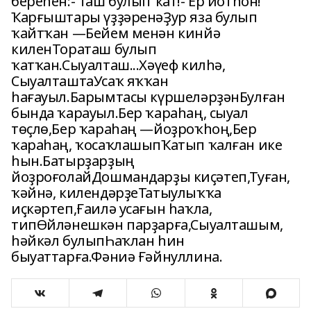
береһен:- Таш булып ҡат!- Ер йотһон!
Ҡарғыштары үҙҙәренәҘур яза булып
ҡайтҡан —Бейем менән кинйә
киленТораташ булып
ҡатҡан.Сыуалташ...Хәүеф килһә,
СыуалташтаУсаҡ яҡҡан
һағауыл.Барымтасы күршеләрҙәнБулған
бында ҡарауыл.Бер ҡараһаң, сыуал
төҫлө,Бер ҡараһаң —йоҙроҡһоң,Бер
ҡараһаң, ҡосаҡлашыпҠатып ҡалған ике
һын.Батырҙарҙың
йоҙроғолайДошмандарҙы киҫәтеп,Туған,
ҡәйнә, килендәрҙеТатыулыҡҡа
иҫкәртеп,Ғаилә усағын һаҡла,
типӨйләнешкән парҙарға,Сыуалташым,
һәйкәл булыпҺаҡлан һин
быуаттарға.Фәниә Ғәйнуллина.