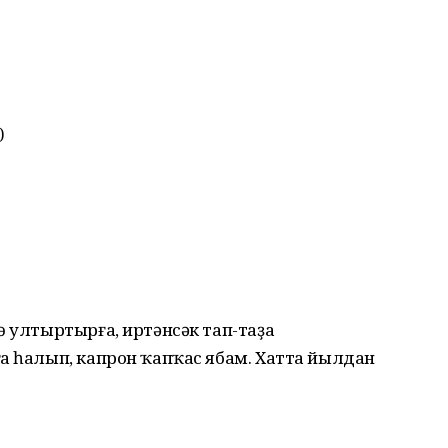
)
ө ултыртырға, иртәнсәк тап-таҙа
а һалып, капрон ҡапҡас ябам. Хатта йылдан