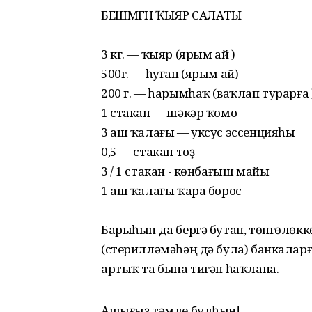
БЕШМӘГӘН ҠЫЯР САЛАТЫ
3 кг. — ҡыяр (ярым ай )
500г. — һуған (ярым ай)
200 г. — һарымһаҡ (ваҡлап турарға 
1 стакан — шәкәр ҡомо
3 аш ҡалағы — уксус эссенцияһы
0,5 — стакан тоҙ
3 / 1 стакан - көнбағыш майы
1 аш ҡалағы ҡара борос
Барыһын да бергә бутап, төнгөлөкк
(стерилләмәһәң дә була) банкаларғ
артыҡ та бына тигән һаҡлана.
Ашығыҙ тәмле булһын!