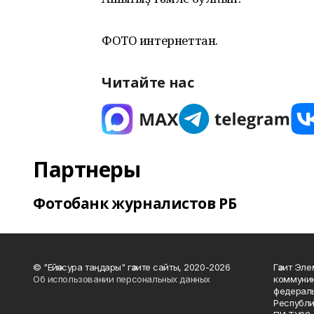
ФОТО интернеттан.
Читайте нас
Партнеры
Фотобанк журналистов РБ
© "Ейәнсура таңдары" гәзите сайты, 2020-2026
Гәзит Эле
Об использовании персональных данных
коммуник
федераль
Республи