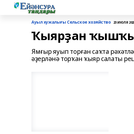
Ауыл хужалығы Сельское хозяйство
23 ИЮЛЯ 2020
Ҡыярҙан ҡышҡы
Ямғыр яуып торған саҡта рәхәтл
әҙерләнә торҡан ҡыяр салаты ре