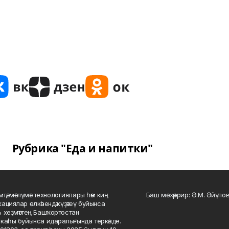
Рубрика "Еда и напитки"
мтә, мәғлүмәт технологиялары һәм киң
Баш мөхәррир: Ә.М. Әйүпов
ациялар өлкәһендә күҙәтеү буйынса
 хеҙмәттең Башҡортостан
каһы буйынса идаралығында теркәлде.