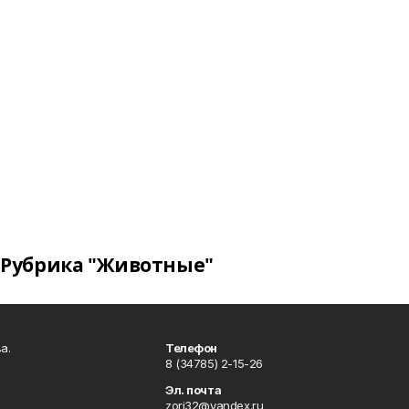
Рубрика "Животные"
а.
Телефон
8 (34785) 2-15-26
Эл. почта
zori32@yandex.ru