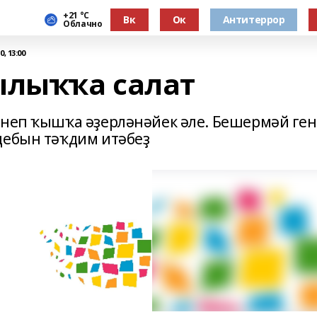
+21 °С
Вк
Ок
Антитеррор
Облачно
, 13:00
лыҡҡа салат
әнеп ҡышҡа әҙерләнәйек әле. Бешермәй ген
цебын тәҡдим итәбеҙ