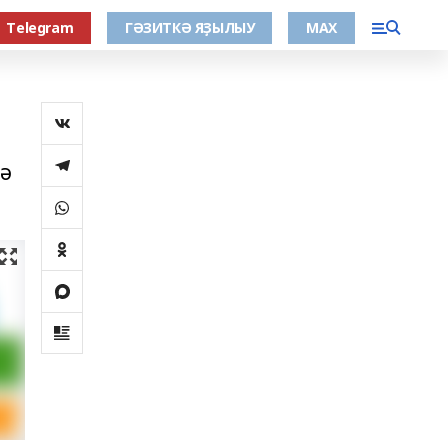
Тelegram
ГӘЗИТКӘ ЯҘЫЛЫУ
МАХ
ә