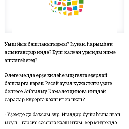
Уңыш йыя башланығыҙмы? Һуған, һарымһаҡ
алынғандыр инде? Буш ҡалған урынды нимә
эшләтәһегеҙ?
Әлеге мәлдә ерҙе киләһе миҙгелгә әҙерләй
башларға кәрәк. Рәсәй ауыл хужалығы үҙәге
белгесе Айһылыу Камалетдинова ниндәй
саралар күрергә кәңәш итер икән?
-
Үҙемдең дә баҡсам ҙур. Йылдар буйы һыналған
ысул – гәрсис сәсергә кәңәш итәм. Бер миҙгелдә