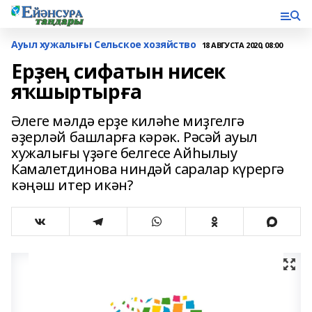
Ауыл хужалығы Сельское хозяйство
18 АВГУСТА 2020, 08:00
Ерҙең сифатын нисек
яҡшыртырға
Әлеге мәлдә ерҙе киләһе миҙгелгә
әҙерләй башларға кәрәк. Рәсәй ауыл
хужалығы үҙәге белгесе Айһылыу
Камалетдинова ниндәй саралар күрергә
кәңәш итер икән?