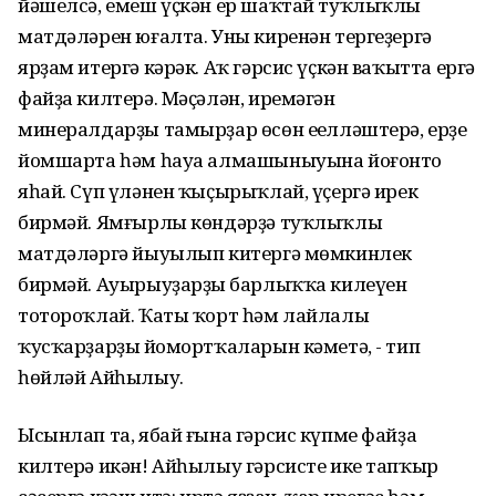
йәшелсә, емеш үҫкән ер шаҡтай туҡлыҡлы
матдәләрен юғалта. Уны киренән тергеҙергә
ярҙам итергә кәрәк. Аҡ гәрсис үҫкән ваҡытта ергә
файҙа килтерә. Мәҫәлән, иремәгән
минералдарҙы тамырҙар өсөн еңелләштерә, ерҙе
йомшарта һәм һауа алмашыныуына йоғонто
яһай. Сүп үләнен ҡыҫырыҡлай, үҫергә ирек
бирмәй. Ямғырлы көндәрҙә туҡлыҡлы
матдәләргә йыуылып китергә мөмкинлек
бирмәй. Ауырыуҙарҙың барлыҡҡа килеүен
тотороҡлай. Ҡаты ҡорт һәм лайлалы
ҡусҡарҙарҙың йомортҡаларын кәметә, - тип
һөйләй Айһылыу.
Ысынлап та, ябай ғына гәрсис күпме файҙа
килтерә икән! Айһылыу гәрсисте ике тапҡыр