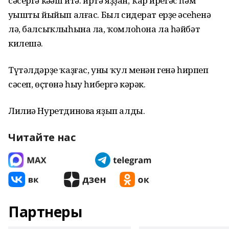
сәсергә кәңәш итә: иртә яҙҙан, ҡар ирегәс һәм
уңышты йыйып алғас. Был сидерат ерҙең әсеһенә
лә, балсыҡлыһына ла, ҡомлоһона ла һәйбәт
килешә.
Түтәлдәрҙе ҡаҙғас, уны ҡул менән генә һирпеп
сәсеп, өҫтөнә һыу һибергә кәрәк.
Лилиә Нуретдинова яҙып алды.
Читайте нас
Партнеры