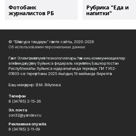
Фотобанк
Рубрика "Еда и
журналистов РБ
напитки"
© "Ейәнсура таңдары" гәзите сайты, 2020-2026
Об использовании персональных данных
Гәзит Элемтә, мәғлүмәт технологиялары һәм киң коммуникациялар
өлкәһендә күҙәтеү буйынса федераль хеҙмәттең Башҡортостан
Республикаһы буйынса идаралығында теркәлде. ПИ ТУ02-
01803-сө теркәү һаны 2025 йылдың 19 майында бирелгән.
Баш мөхәррир: Ә.М. Әйүпова.
Телефон
8 (34785) 2-15-26
Эл. почта
zori32@yandex.ru
Рекламная служба
8 (34785) 2-11-09