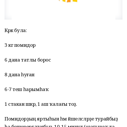
Кәрәк була:
3 кг помидор
6 дана татлы борос
8 дана һуған
6-7 теш һарымһаҡ
1 стакан шәкәр, 1 аш ҡалағы тоҙ.
Помидорҙың яртыһын һәм йәшелсәләрҙе турайбыҙ
һа бешерергә ҡуябыҙ. 10-15 минут (оҙағыраҡ та