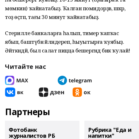
мөмкин) ҡайнатабыҙ. Ҡалған помидорҙв, шәкәр,
тоҙ өҫтәп, тағы 30 минут ҡайнатабыҙ.
Стерилле банкаларға һалып, тимер ҡапҡас
ябып, баштүбән әйләндереп, һыуытырға ҡуябыҙ.
Әйткәндәй, был салат пицца бешергәндә бик ҡулай!
Читайте нас
Партнеры
Фотобанк
Рубрика "Еда и
журналистов РБ
напитки"