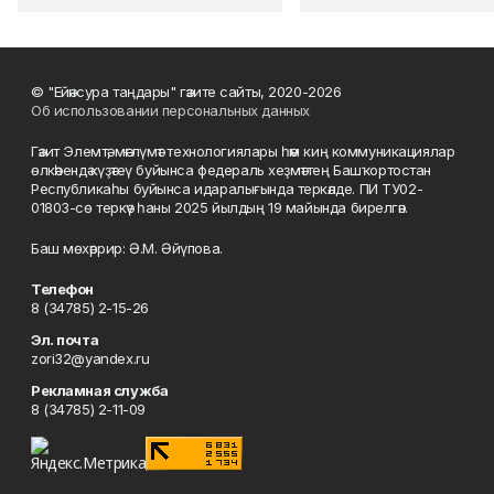
© "Ейәнсура таңдары" гәзите сайты, 2020-2026
Об использовании персональных данных
Гәзит Элемтә, мәғлүмәт технологиялары һәм киң коммуникациялар
өлкәһендә күҙәтеү буйынса федераль хеҙмәттең Башҡортостан
Республикаһы буйынса идаралығында теркәлде. ПИ ТУ02-
01803-сө теркәү һаны 2025 йылдың 19 майында бирелгән.
Баш мөхәррир: Ә.М. Әйүпова.
Телефон
8 (34785) 2-15-26
Эл. почта
zori32@yandex.ru
Рекламная служба
8 (34785) 2-11-09