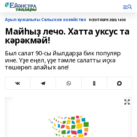
Ауыл хужалығы Сельское хозяйство
9 СЕНТЯБРЯ 2020, 14:30
Майһыҙ лечо. Хатта уксус та
кәрәкмәй!
Был салат 90-сы йылдарҙа бик популяр
ине. Үҙе еңел, үҙе тәмле салатты иҫкә
төшөрөп алайыҡ әле!