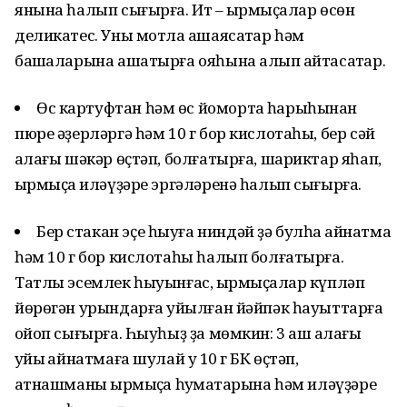
янына һалып сығырға. Ит – ҡырмыҫҡалар өсөн
деликатес. Уны мотлаҡ ашаясаҡтар һәм
башҡаларына ашатырға ояһына алып ҡайтасаҡтар.
Өс картуфтан һәм өс йомортҡа һарыһынан
пюре әҙерләргә һәм 10 г бор кислотаһы, бер сәй
ҡалағы шәкәр өҫтәп, болғатырға, шариктар яһап,
ҡырмыҫҡа иләүҙәре эргәләренә һалып сығырға.
Бер стакан эҫе һыуға ниндәй ҙә булһа ҡайнатма
һәм 10 г бор кислотаһы һалып болғатырға.
Татлы эсемлек һыуынғас, ҡырмыҫҡалар күпләп
йөрөгән урындарға ҡуйылған йәйпәк һауыттарға
ҡойоп сығырға. Һыуһыҙ ҙа мөмкин: 3 аш ҡалағы
ҡуйы ҡайнатмаға шулай уҡ 10 г БК өҫтәп,
ҡатнашманы ҡырмыҫҡа һуҡмаҡтарына һәм иләүҙәре