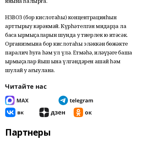
янына һалырға.
H3BO3 (бор кислотаһы) концентрацияһын
арттырыу кәрәкмәй. Күрһәтелгән миҡдарҙа ла
баҡса ҡырмыҫаларын шунда уҡ тиерлек юҡ итәсәк.
Организмына бор кислотаһы эләккән бөжәкте
паралич һуға һәм ул үлә. Етмәһә, иләүҙәге башҡа
ҡырмыҫҡалар йыш ҡына үлгәндәрен ашай һәм
шулай уҡ ағыулана.
Читайте нас
Партнеры