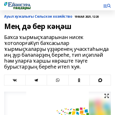
Ауыл хужалығы Сельское хозяйство
19 МАЯ 2021, 12:20
Мең дә бер кәңәш
Баҡса ҡырмыҫҡаларынан нисек
ҡотолорғаКүп баҡсасылар
ҡырмыҫҡаларҙы үҙҙәренең учасктаһында
иң ҙур бәләләрҙең береһе, тип иҫәпләй
һәм уларға ҡаршы көрәште тәүге
бурыстарҙың береһе итеп ҡуя.