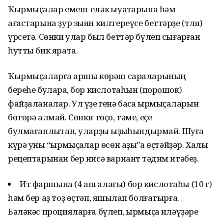
Ҡырмыҫҡалар емеш-еләк ҡыуаҡтарына һәм
ағастарына ҙур зыян килтереүсе беттәрҙе (тля)
үрсетә. Сөнки улар был беттәр бүлеп сығарған
һутты бик ярата.
Ҡырмыҫаларға ҡаршы көрәш сараларының
береһе булараҡ, бор кислотаһын (порошок)
файҙаланалар. Ул үҙе генә баҡса ҡырмыҫҡаларын
бөтөрә алмай. Сөнки төҫө, тәме, еҫе
булмағанлыҡтан, уларҙы ҡыҙыҡһындырмай. Шуға
күрә уны “ҡырмыҫҡалар өсөн аҙыҡ”ҡа өҫтәйҙәр. Халыҡ
рецептарынан бер нисә вариант тәҡдим итәбеҙ.
Ит фаршына (4 аш ҡалағы) бор кислотаһы (10 г)
һәм бер аҙ тоҙ өҫтәп, яҡшылап болғатырға.
Бәләкәс процияларға бүлеп, ҡырмыҫҡа иләүҙәре