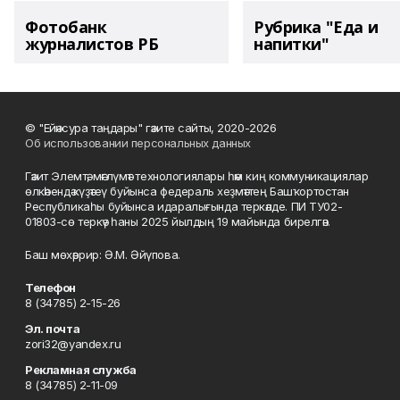
Фотобанк
Рубрика "Еда и
журналистов РБ
напитки"
© "Ейәнсура таңдары" гәзите сайты, 2020-2026
Об использовании персональных данных
Гәзит Элемтә, мәғлүмәт технологиялары һәм киң коммуникациялар
өлкәһендә күҙәтеү буйынса федераль хеҙмәттең Башҡортостан
Республикаһы буйынса идаралығында теркәлде. ПИ ТУ02-
01803-сө теркәү һаны 2025 йылдың 19 майында бирелгән.
Баш мөхәррир: Ә.М. Әйүпова.
Телефон
8 (34785) 2-15-26
Эл. почта
zori32@yandex.ru
Рекламная служба
8 (34785) 2-11-09