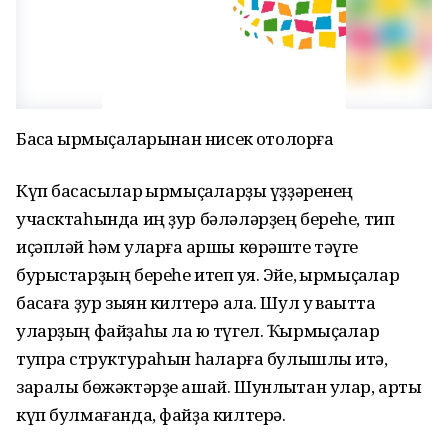
Баҡса ҡырмыҫҡаларынан нисек ҡотолорға
Күп баҡсасылар ҡырмыҫҡаларҙы үҙҙәренең
учасктаһында иң ҙур бәләләрҙең береһе, тип
иҫәпләй һәм уларға ҡаршы көрәште тәүге
бурыстарҙың береһе итеп ҡуя. Эйе, ҡырмыҫҡалар
баҡсаға ҙур зыян килтерә ала. Шул уҡ ваҡытта
уларҙың файҙаһы ла юҡ түгел. Ҡырмыҫҡалар
тупраҡ структураһын һаҡларға булышлыҡ итә,
заралы бөжәктәрҙе ашай. Шунлыҡтан улар, артыҡ
күп булмағанда, файҙа килтерә.