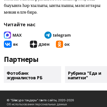
быуынға һәр ҡылығы, ынтылышы, маҡсаттары
менән өлгө бирә.
Читайте нас
Партнеры
Фотобанк
Рубрика "Еда и
журналистов РБ
напитки"
© "Ейәнсура таңдары" гәзите сайты, 2020-2026
Об использовании персональных данных