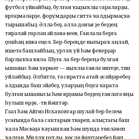
футбол уйнайбыҙ, булған ҡыҙыҡлы сараларҙы,
күргәҙмәләрҙе, форумдарҙы ситтә ҡалдырмаҫҡа
тырышабыҙ. Әллә беҙ, әллә донъя үҙе беҙҙең
тирәләй гөрләп әйләнә кеүек. Ғаиләлә бергә
үҫешһәң күпкә еңел. Бер-береңде нығыраҡ аңлай,
ишетә башлайһың, уртаҡ уй һәм фекерҙәр
барлыҡҡа килә. Шуға ла бер-береңә булған
ышаныс һәм хөрмәт — ныҡлы ғаилә нигеҙе, тип
уйлайбыҙ. Әлбиттә, тәү сиратта атай-әсәйҙәребеҙ
алдында баш эйәбеҙ, уларҙың беҙгә ҡарата
булған ышанысы һәм ярҙамы беҙҙең ғаиләгә яңы
һулыш өрҙө, -ти йәштәр.
Гүзәл һәм Айгиз Исхаҡовтар шулай бер белем
усағында бала саҡтарын үткәреп, алыҫтағы баш
ҡала Мәскәүҙә ҡауышҡан һәм шунда төпләнеп
ҡалған. Милли рухлы, көслө йәштәребеҙ йәш