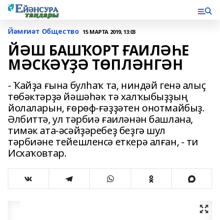
Йәмғиәт Общество
15 МАРТА 2019, 13:03
ЙӘШ БАШҠОРТ ҒАИЛӘҺЕ
МӘСКӘҮҘӘ ТӨПЛӘНГӘН
- Ҡайҙа ғына булһаҡ та, ниндәй генә алыҫ
төбәктәрҙә йәшәһәк тә халҡыбыҙҙың
йолаларын, ғөрөф-ғәҙҙәтен онотмайбыҙ.
Әлбиттә, ул тәрбиә ғаиләнән башлана,
тимәк ата-әсәйҙәребеҙ беҙгә шул
тәрбиәне тейешленсә еткерә алған, - ти
Исхаҡовтар.