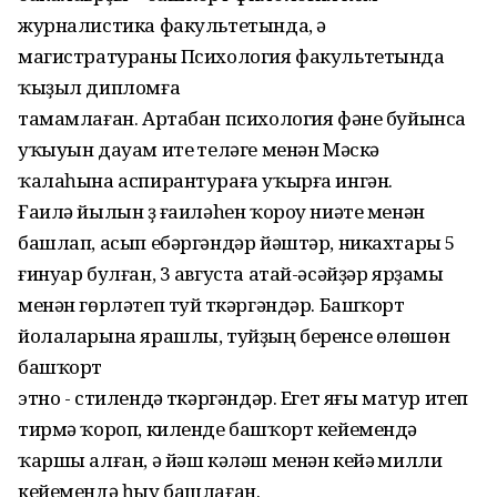
журналистика факультетында, ә
магистратураны Психология факультетында
ҡыҙыл дипломға
тамамлаған. Артабан психология фәне буйынса
уҡыуын дауам итеү теләге менән Мәскәү
ҡалаһына аспирантураға уҡырға ингән.
Ғаилә йылын үҙ ғаиләhен ҡороу ниәте менән
башлап, асып ебәргәндәр йәштәр, никахтары 5
ғинуар булған, 3 августа атай-әсәйҙәр ярҙамы
менән гөрләтеп туй үткәргәндәр. Башҡорт
йолаларына ярашлы, туйҙың беренсе өлөшөн
башҡорт
этно - стилендә үткәргәндәр. Егет яғы матур итеп
тирмә ҡороп, киленде башҡорт кейемендә
ҡаршы алған, ә йәш кәләш менән кейәү милли
кейемендә һыу башлаған.