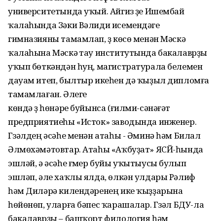
университетында уҡый. Айгиз үҙе Ишембай
ҡалаһында Зәки Вәлиди исемендәге
гимназияны тамамлап, үҙ көсө менән Мәскәү
ҡалаһына Мәскәү тау институтында бакалаврҙы
уҡып бөткәндән һуң, магистратурала белемен
дауам итеп, былтыр икеһен дә ҡыҙыл дипломға
тамамлаған. Әлеге
көндә үҙ һөнәре буйынса (ғилми-сәнәғәт
предприятиеһы «Исток» заводында инженер.
Гүзәлдең әсәһе менән атаһы - Әминә һәм Билал
Әлмөхәмәтовтар. Атаһы «Аҡбуҙат» ЯСЙ-һында
эшләй, ә әсәһе ғүмер буйы уҡытыусы булып
эшләп, әле хаҡлы ялда, өлкән улдары Рәлиф
һәм Диләрә килендәренең ике ҡыҙҙарына
һөйөнөп, уларға бәпес ҡарашалар. Гүзәл БДУ-ла
бакалаврҙы – башҡорт филология һәм