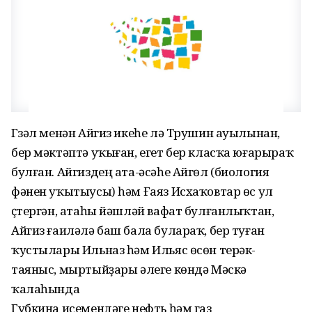
Гүзәл менән Айгиз икеһе лә Трушин ауылынан,
бер мәктәптә уҡыған, егет бер класҡа юғарыраҡ
булған. Айгиздең ата-әсәһе Айгөл (биология
фәнен уҡытыусы) һәм Ғаяз Исхаҡовтар өс ул
үҫтергән, атаһы йәшләй вафат булғанлыҡтан,
Айгиз ғаиләлә баш бала булараҡ, бер туған
ҡустылары Ильназ һәм Ильяс өсөн терәк-
таяныс, мыртыйҙары әлеге көндә Мәскәү
ҡалаһында
Губкина исемендәге нефть һәм газ