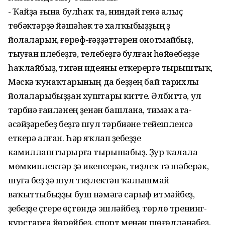
- Ҡайҙа ғына булһаҡ та, ниндәй генә алыҫ
төбәктәрҙә йәшәһәк тә халҡыбыҙҙың үҙ
йолаларын, ғөрөф-ғәҙҙәттәрен онотмайбыҙ,
тыуған илебеҙгә, телебеҙгә булған һөйөүебеҙҙе
һаҡлайбыҙ, тигән идеяны еткерергә тырыштыҡ,
Мәскәү ҡунаҡтарының да беҙҙең бай тарихлы
йолаларыбыҙҙан хуштары китте. Әлбиттә, ул
тәрбиә ғаиләнең үҙенән башлана, тимәк ата-
әсәйҙәребеҙ беҙгә шул тәрбиәне тейешленсә
еткерә алған. Һәр яҡлап үҙебеҙҙе
камиллаштырырға тырышабыҙ. Ҙур ҡалала
мөмкинлектәр ҙә икенсерәк, тиҙлек тә шәберәк,
шуға беҙ ҙә шул тиҙлектән ҡалышмай
ваҡыттыбыҙҙы буш нәмәгә сарыф итмәйбеҙ,
үҙебеҙҙе үҫтереү өҫтөндә эшләйбеҙ, төрлө тренинг-
курстарға йөрөйбеҙ, спорт менән шөғөлләнәбеҙ,