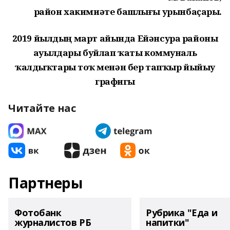
район хакимиәте башлығы урынбаҫары.
2019 йылдың март айында Ейәнсура районы
ауылдары буйлап ҡаты коммуналь
ҡалдыҡтарҙы тоҡ менән бер тапҡыр йыйыу
графигы
Читайте нас
Партнеры
Фотобанк
Рубрика "Еда и
журналистов РБ
напитки"