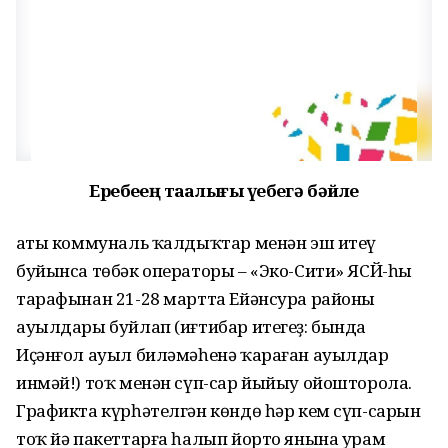
Еребеҙҙең таҙалығы үҙебеҙгә бәйле
Ҡаты коммуналь ҡалдыҡтар менән эш итеү
буйынса төбәк операторы – «Эко-Сити» ЯСЙ-һы
тарафынан 21-28 мартта Ейәнсура районы
ауылдары буйлап (иғтибар итегеҙ: бында
Иҫәнғол ауыл биләмәһенә ҡараған ауылдар
инмәй!) тоҡ менән сүп-сар йыйыу ойошторола.
Графикта күрһәтелгән көндө һәр кем сүп-сарын
тоҡ йә пакеттарға һалып йорто янына урам