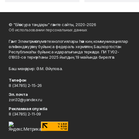
© "Ейәнсура таңдары" гәзите сайты, 2020-2026
Об использовании персональных данных
Гәзит Элемтә, мәғлүмәт технологиялары һәм киң коммуникациялар
өлкәһендә күҙәтеү буйынса федераль хеҙмәттең Башҡортостан
Республикаһы буйынса идаралығында теркәлде. ПИ ТУ02-
01803-сө теркәү һаны 2025 йылдың 19 майында бирелгән.
Баш мөхәррир: Ә.М. Әйүпова.
Телефон
8 (34785) 2-15-26
Эл. почта
zori32@yandex.ru
Рекламная служба
8 (34785) 2-11-09