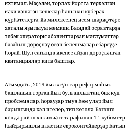
ихтимал. Мәҫәлән, торлаҡ йортта теркәлгән
йәки йәшәгән кешеләр һанынан күберәк
күрһәтелергә, йә милексенең исем-шәрифтәре
хаталы яҙылыуы мөмкин. Бындай осраҡтарҙа
төбәк операторы абоненттарҙан мәғлүмәттәр
базаһын дөрөҫләү өсөн белешмәләр ебәреүҙе
һорай. Шул сағында икенсе айҙан дөрөҫләнгән
квитанциялар килә башлар.
Ағымдағы, 2019 йыл «сүп-сар реформаһы»
башланып торған йыл булғанлыҡтан, бик күп
проблемалар, һорауҙар тыуа һәм улар йыл
барышында хәл ителер, тип көтөлә. Бөгөнгө
көндә район хакимиәте тарафынан 1.1 кубометр
һыйҙырышлы пластик евроконтейнерҙар һатып