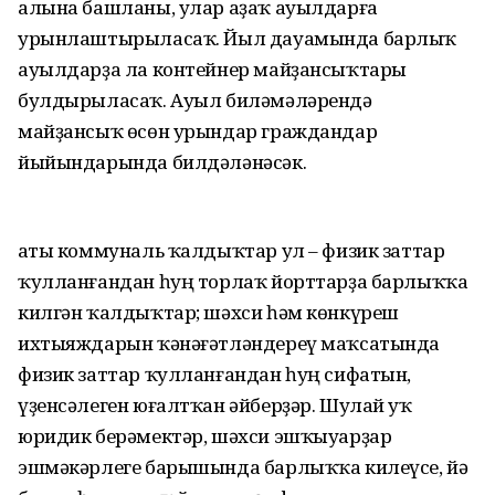
алына башланы, улар аҙаҡ ауылдарға
урынлаштырыласаҡ. Йыл дауамында барлыҡ
ауылдарҙа ла контейнер майҙансыҡтары
булдырыласаҡ. Ауыл биләмәләрендә
майҙансыҡ өсөн урындар граждандар
йыйындарында билдәләнәсәк.
Ҡаты коммуналь ҡалдыҡтар ул – физик заттар
ҡулланғандан һуң торлаҡ йорттарҙа барлыҡҡа
килгән ҡалдыҡтар; шәхси һәм көнкүреш
ихтыяждарын ҡәнәғәтләндереү маҡсатында
физик заттар ҡулланғандан һуң сифатын,
үҙенсәлеген юғалтҡан әйберҙәр. Шулай уҡ
юридик берәмектәр, шәхси эшҡыуарҙар
эшмәкәрлеге барышында барлыҡҡа килеүсе, йә