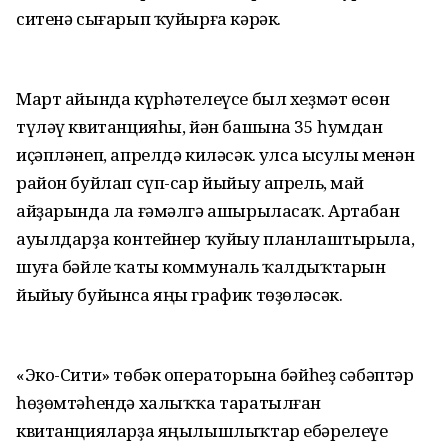
ситенә сығарып ҡуйырға кәрәк.
Март айында күрһәтелеүсе был хеҙмәт өсөн
түләү квитанцияһы, йән башына 35 һумдан
иҫәпләнеп, апрелдә киләсәк. Ҡулса ысулы менән
район буйлап сүп-сар йыйыу апрель, май
айҙарында ла ғәмәлгә ашырыласаҡ. Артабан
ауылдарҙа контейнер ҡуйыу планлаштырыла,
шуға бәйле ҡаты коммуналь ҡалдыҡтарын
йыйыу буйынса яңы график төҙөләсәк.
«Эко-Сити» төбәк операторына бәйһеҙ сәбәптәр
һөҙөмтәһендә халыҡҡа таратылған
квитанцияларҙа яңылышлыҡтар ебәрелеүе