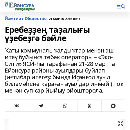
Йәмғиәт Общество
21 МАРТА 2019, 06:14
Еребеҙҙең таҙалығы
үҙебеҙгә бәйле
Ҡаты коммуналь ҡалдыҡтар менән эш
итеү буйынса төбәк операторы – «Эко-
Сити» ЯСЙ-һы тарафынан 21-28 мартта
Ейәнсура районы ауылдары буйлап
(иғтибар итегеҙ: бында Иҫәнғол ауыл
биләмәһенә ҡараған ауылдар инмәй!) тоҡ
менән сүп-сар йыйыу ойошторола.