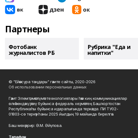
Партнеры
Фотобанк
Рубрика "Еда и
журналистов РБ
напитки"
© "Ейәнсура таңдары" гәзите сайты, 2020-2026
Об использовании персональных данных
Гәзит Элемтә, мәғлүмәт технологиялары һәм киң коммуникациялар
өлкәһендә күҙәтеү буйынса федераль хеҙмәттең Башҡортостан
Республикаһы буйынса идаралығында теркәлде. ПИ ТУ02-
01803-сө теркәү һаны 2025 йылдың 19 майында бирелгән.
Баш мөхәррир: Ә.М. Әйүпова.
Телефон