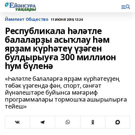
Йәмғиәт Общество
11 ИЮНЯ 2019, 13:24
Республикала һәләтле
балаларҙы асыҡлау һәм
ярҙам күрһәтеү үҙәген
булдырыуға 300 миллион
һум бүленә
«Һәләтле балаларға ярҙам күрһәтеүҙең
төбәк үҙәгендә фән, спорт, сәнғәт
йүнәлештәре буйынса мәғариф
программалары тормошҡа ашырылырға
тейеш»