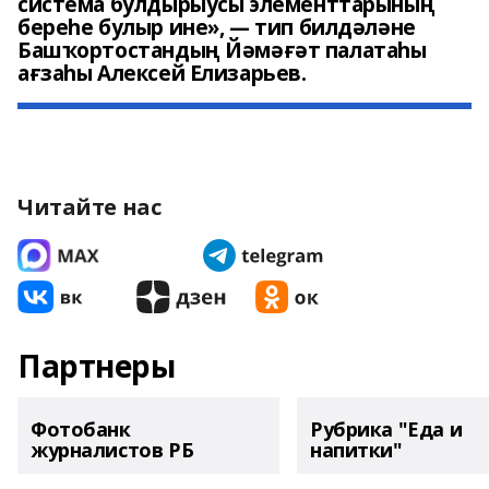
система булдырыусы элементтарының
береһе булыр ине», — тип билдәләне
Башҡортостандың Йәмәғәт палатаһы
ағзаһы Алексей Елизарьев.
Читайте нас
Партнеры
Фотобанк
Рубрика "Еда и
журналистов РБ
напитки"