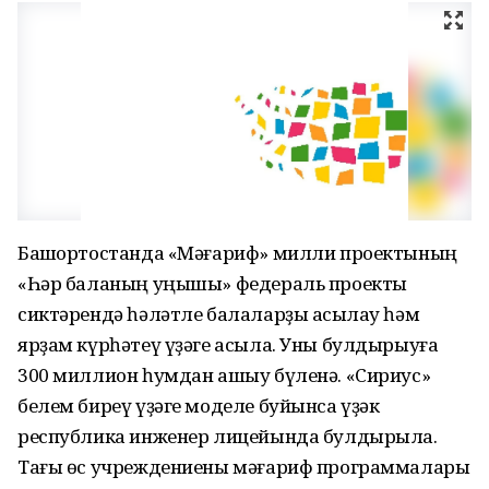
Башҡортостанда «Мәғариф» милли проектының
«Һәр баланың уңышы» федераль проекты
сиктәрендә һәләтле балаларҙы асыҡлау һәм
ярҙам күрһәтеү үҙәге асыла. Уны булдырыуға
300 миллион һумдан ашыу бүленә. «Сириус»
белем биреү үҙәге моделе буйынса үҙәк
республика инженер лицейында булдырыла.
Тағы өс учреждениены мәғариф программалары