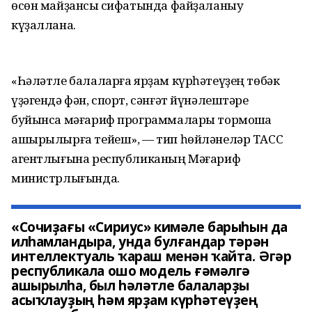
өсөн майҙансыҡ сифатында файҙаланыу
күҙаллана.
«Һәләтле балаларға ярҙам күрһәтеүҙең төбәк
үҙәгендә фән, спорт, сәнғәт йүнәлештәре
буйынса мәғариф программалары тормошҡа
ашырылырға тейеш», — тип һөйләнеләр ТАСС
агентлығына республиканың Мәғариф
министрлығында.
«Сочиҙағы «Сириус» кимәле барыһын да
илһамландыра, унда булғандар тәрән
интеллектуаль ҡараш менән ҡайта. Әгәр
республикала ошо модель ғәмәлгә
ашырылһа, был һәләтле балаларҙы
асыҡлауҙың һәм ярҙам күрһәтеүҙең