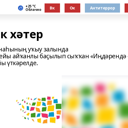
+25 °С
Вк
Ок
Антитеррор
Облачно
к хәтер
анаһының уҡыу залында
ейы айҡанлы баҫылып сыҡҡан «Иңдәрендә 
ы үткәрелде.