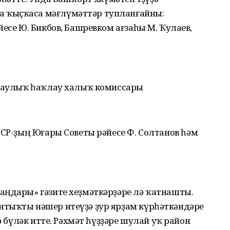
 ҡыҫҡаса мәғлүмәттәр тупланғайны:
есе Ю. Бикбов, Башревком ағзаһы М. Ҡулаев,
 һаулыҡ һаҡлау халыҡ комиссары
ССР-ҙың Юғары Советы рәйесе Ф. Солтанов һәм
аңдары» гәзите хеҙмәткәрҙәре лә ҡатнашты.
тыҡты нәшер итеүҙә ҙур ярҙам күрһәткәндәре
р бүләк итте. Рәхмәт һүҙҙәре шулай уҡ район