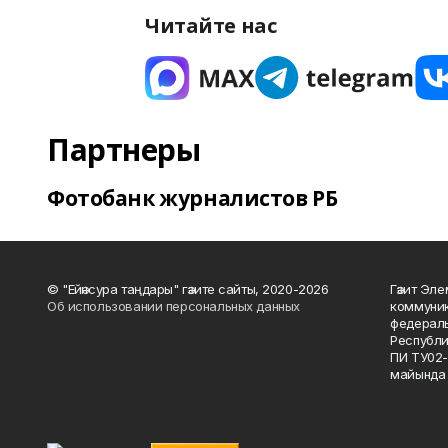
Читайте нас
Партнеры
Фотобанк журналистов РБ
© "Ейәнсура таңдары" гәзите сайты, 2020-2026
Гәзит Эле
Об использовании персональных данных
коммуник
федераль
Республи
ПИ ТУ02-
майында 