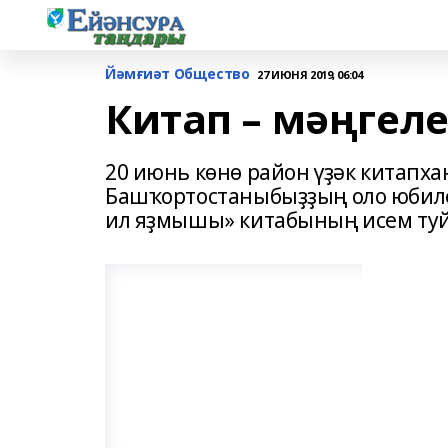
Йәмғиәт Общество
27 ИЮНЯ 2019, 06:04
Китап – мәңгеле
20 июнь көнө район үҙәк китапх
Башҡортостаныбыҙҙың оло юбил
ил яҙмышы» китабының исем туй