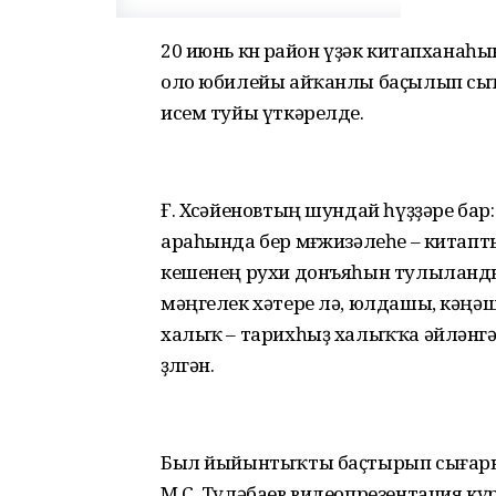
20 июнь көнө район үҙәк китапхан
оло юбилейы айҡанлы баҫылып сы
исем туйы үткәрелде.
Ғ. Хөсәйеновтың шундай һүҙҙәре ба
араһында бер мөғжизәлеһе – китаптыр
кешенең рухи донъяһын тулыланды
мәңгелек хәтере лә, юлдашы, кәңә
халыҡ – тарихһыҙ халыҡҡа әйләнгә
өҙөлгән.
Был йыйынтыҡты баҫтырып сығарыу
М.С. Түләбаев видеопрезентация күрһ