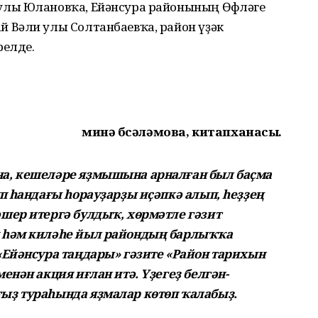
лы Юлановҡа, Ейәнсура районының Өфөләге
 Вәли улы Солтанбаевҡа, район үҙәк
релде.
Әминә Әбсәләмова, китапханасы.
а, кешеләре яҙмышына арналған был баҫма
п һандағы һорауҙарҙы иҫәпкә алып, һеҙҙең
шер итергә булдыҡ, хөрмәтле гәзит
 һәм киләһе йыл райондың барлыҡҡа
«Ейәнсура таңдары» гәзите «Район тарихын
енән акция иғлан итә. Үҙегеҙ белгән-
ыҙ тураһында яҙмалар көтөп ҡалабыҙ.