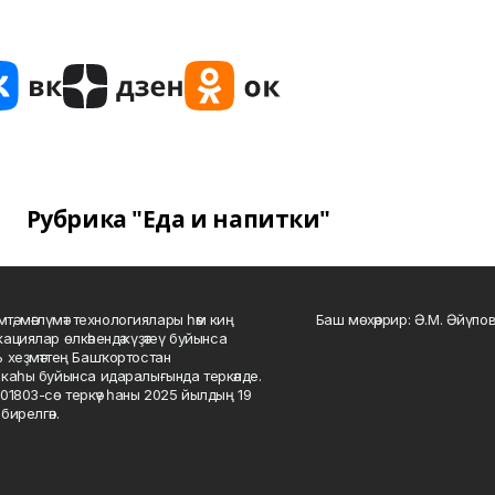
Рубрика "Еда и напитки"
мтә, мәғлүмәт технологиялары һәм киң
Баш мөхәррир: Ә.М. Әйүпов
ациялар өлкәһендә күҙәтеү буйынса
 хеҙмәттең Башҡортостан
каһы буйынса идаралығында теркәлде.
01803-сө теркәү һаны 2025 йылдың 19
бирелгән.