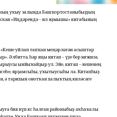
аһының уҡыу залында Башҡортостаныбыҙҙың
ҡҡан «Иңдәрендә – ил яҙмышы» китабының
р: «Кеше уйлап тапҡан меңәрләгән асыштар
». Әлбиттә, һәр яңы китап – үҙе бер мөғжизә,
рыусы ынйыҡайҙыр ул. Эйе, китап – кешенең
шсеһе, ярҙамсыһы, уҡытыусыһы ла. Китапһыҙ
н, ә тарихын онотҡан халыҡтың киләсәге
ға бик күп көс һалған районыбыҙ аҡһаҡалы
әтте. Унда Башҡорт хөкүмәтен төҙөүҙә