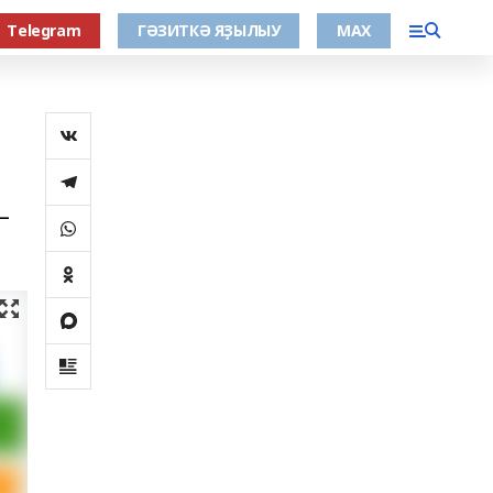
Тelegram
ГӘЗИТКӘ ЯҘЫЛЫУ
МАХ
–