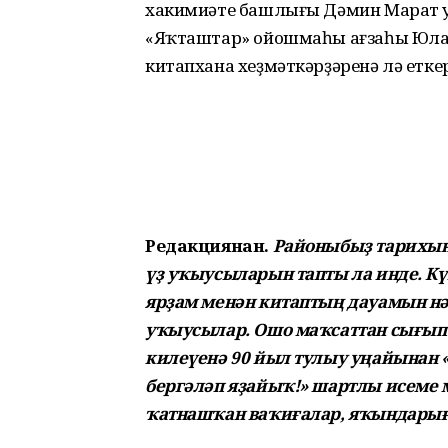
хакимиәте башлығы Дәмин Марат у
«Яҡташтар» ойошмаһы ағзаһы Юлай
китапхана хеҙмәткәрҙәренә лә етке
Редакциянан.
Районыбыҙ тарихын
үҙ уҡыусыларын тапты ла инде. Кү
ярҙам менән китаптың дауамын нә
уҡыусылар. Ошо маҡсаттан сығып
килеүенә 90 йыл тулыу уңайынан 
бергәләп яҙайыҡ!» шартлы исеме м
ҡатнашҡан ваҡиғалар, яҡындарығ