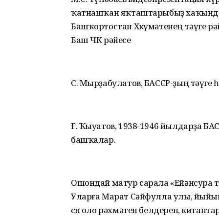
ҡатнашҡан яҡташтарыбыҙ хаҡында
Башҡортостан Хөкүмәтенең тәүге рәй
Баш ЧК рәйесе
С. Мырҙабулатов, БАССР-ҙың тәүге
Ғ. Ҡыуатов, 1938-1946 йылдарҙа БА
башҡалар.
Ошондай матур сарала «Ейәнсура т
Уларға Марат Сәйфулла улы, йыйын
өсөн оло рәхмәтен белдереп, китапта