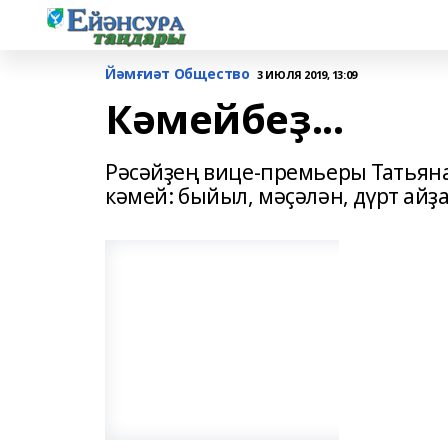
Йәмғиәт Общество
3 ИЮЛЯ 2019, 13:09
Кәмейбеҙ...
Рәсәйҙең вице-премьеры Татьяна
кәмей: быйыл, мәҫәлән, дүрт айҙа