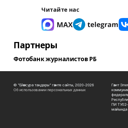
Читайте нас
Партнеры
Фотобанк журналистов РБ
© "Ейәнсура таңдары" гәзите сайты, 2020-2026
Гәзит Эле
Об использовании персональных данных
коммуник
федераль
Республи
ПИ ТУ02-
майында 