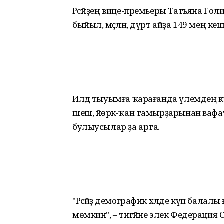
Рәсәйҙең вице-премьеры Татьяна Голи
быйыл, мәҫәлән, дүрт айҙа 149 мең кеш
Илдә тыуымға ҡарағанда үлемдең к
шеш, йөрәк-ҡан тамырҙарынан вафат 
булыусылар ҙа арта.
"Рәсәйҙә демографик хәлде күп балал
мөмкин", – тигәйне элек Федерация