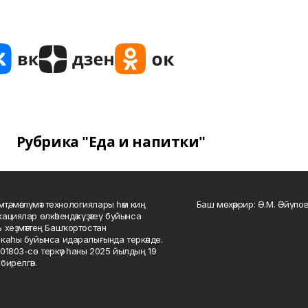
Рубрика "Еда и напитки"
мтә, мәғлүмәт технологиялары һәм киң
Баш мөхәррир: Ә.М. Әйүпов
ациялар өлкәһендә күҙәтеү буйынса
 хеҙмәттең Башҡортостан
каһы буйынса идаралығында теркәлде.
01803-сө теркәү һаны 2025 йылдың 19
бирелгән.