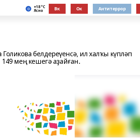
+18 °С
Вк
Ок
Антитеррор
Ясно
 Голикова белдереүенсә, ил халҡы күпләп
 149 мең кешегә аҙайған.