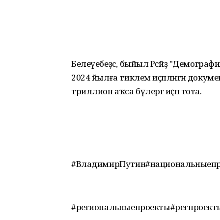
Белеүебеҙсә, быйыл Рәсәйҙә "Демограф
2024 йылға тиклем иҫәпләнгән доку
триллион аҡса бүлергә иҫәп тота.
#ВладимирПутин#национальныепр
#региональныепроекты#регпроект