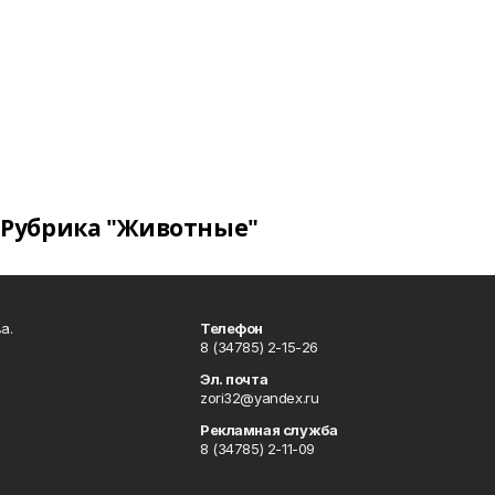
Рубрика "Животные"
а.
Телефон
8 (34785) 2-15-26
Эл. почта
zori32@yandex.ru
Рекламная служба
8 (34785) 2-11-09