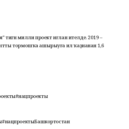
ия" тигән милли проект иғлан ителде. 2019 –
ментты тормошҡа ашырыуға ил ҡаҙнанан 1,6
оекты#нацпроекты
ы#нацпроектыБашкортостан