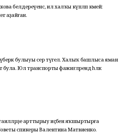
кова белдереүенсә, ил халҡы күпләп кәмей:
егә аҙайған.
үберәк булыуы сер түгел. Халыҡ башлыса яман
була. Юл транспорты фажиғәләрендә һәләк
ы ғаиләләрҙе арттырыу иҫәбенә яҡшыртырға
 Советы спикеры Валентина Матвиенко.