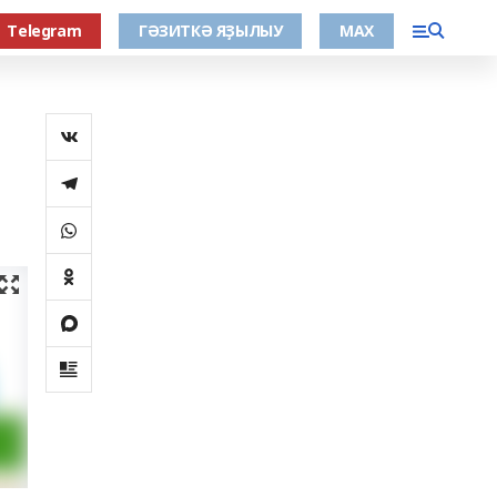
Тelegram
ГӘЗИТКӘ ЯҘЫЛЫУ
МАХ