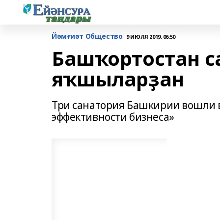
Йәмғиәт Общество
9 ИЮЛЯ 2019, 06:50
Башҡортостан с
яҡшыларҙан
Три санатория Башкирии вошли в
эффективности бизнеса»