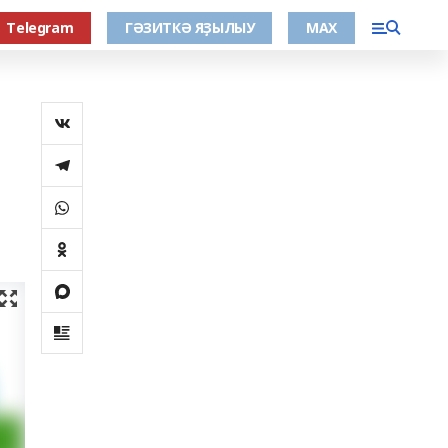
Тelegram
ГӘЗИТКӘ ЯҘЫЛЫУ
МАХ