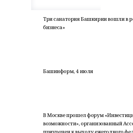
Три санатория Башкирии вошли в р
бизнеса»
Башинформ, 4 июля
В Москве прошел форум «Инвестиции
возможности», организованный Асс
приурочен к выходу ежегодного фе