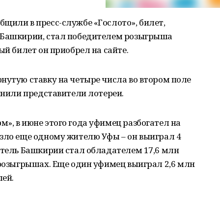
щили в пресс-службе «Гослото», билет,
е Башкирии, стал победителем розыгрыша
ый билет он приобрел на сайте.
нутую ставку на четыре числа во втором поле
очнили представители лотереи.
», в июне этого года уфимец разбогател на
езло еще одному жителю Уфы – он выиграл 4
итель Башкирии стал обладателем 17,6 млн
 розыгрышах. Еще один уфимец выиграл 2,6 млн
лей.