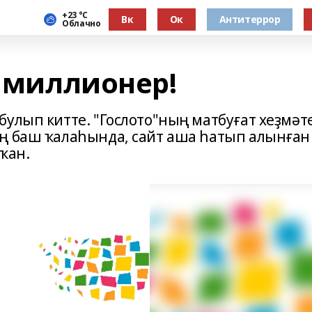
+23 °С
Вк
Ок
Антитеррор
Облачно
- миллионер!
улып китте. "Гослото"ның матбуғат хеҙмәт
ң баш ҡалаһында, сайт аша һатып алынған
ҡан.