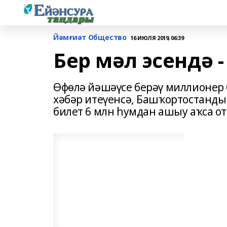
Йәмғиәт Общество
16 ИЮЛЯ 2019, 06:39
Бер мәл эсендә 
Өфөлә йәшәүсе берәү миллионер б
хәбәр итеүенсә, Башҡортостанды
билет 6 млн һумдан ашыу аҡса от