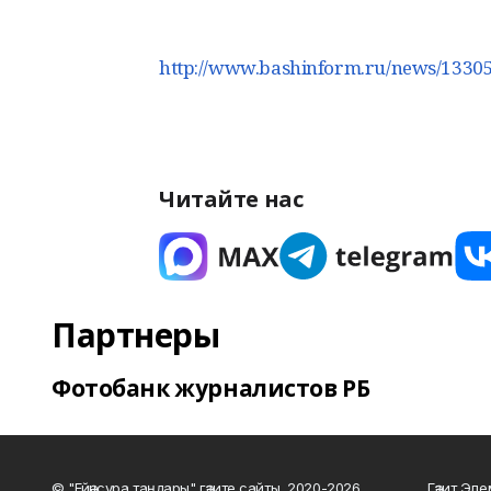
http://www.bashinform.ru/news/133056
Читайте нас
Партнеры
Фотобанк журналистов РБ
© "Ейәнсура таңдары" гәзите сайты, 2020-2026
Гәзит Эле