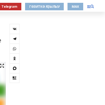
Тelegram
ГӘЗИТКӘ ЯҘЫЛЫУ
МАХ
е