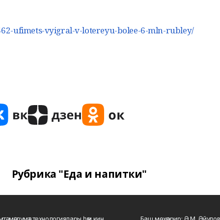
2-ufimets-vyigral-v-lotereyu-bolee-6-mln-rubley/
Рубрика "Еда и напитки"
мтә, мәғлүмәт технологиялары һәм киң
Баш мөхәррир: Ә.М. Әйүпов