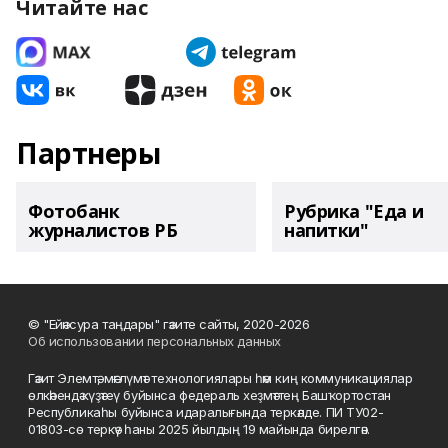
Читайте нас
Партнеры
Фотобанк
Рубрика "Еда и
журналистов РБ
напитки"
© "Ейәнсура таңдары" гәзите сайты, 2020-2026
Об использовании персональных данных
Гәзит Элемтә, мәғлүмәт технологиялары һәм киң коммуникациялар
өлкәһендә күҙәтеү буйынса федераль хеҙмәттең Башҡортостан
Республикаһы буйынса идаралығында теркәлде. ПИ ТУ02-
01803-сө теркәү һаны 2025 йылдың 19 майында бирелгән.