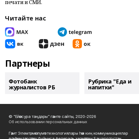
печати и СМИ.
Читайте нас
Партнеры
Фотобанк
Рубрика "Еда и
журналистов РБ
напитки"
© "Ейәнсура таңдары" гәзите сайты, 2020-2026
Об использовании персональных данных
Гәзит Элемтә, мәғлүмәт технологиялары һәм киң коммуникациялар
өлкәһендә күҙәтеү буйынса федераль хеҙмәттең Башҡортостан