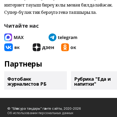
интернет тауыш биреү юлы менән билдәләйәсәк.
Супер-бүләк тик берәүгә генә тапшырыла.
Читайте нас
Партнеры
Фотобанк
Рубрика "Еда и
журналистов РБ
напитки"
© "Ейәнсура таңдары" гәзите сайты, 2020-2026
Об использовании персональных данных