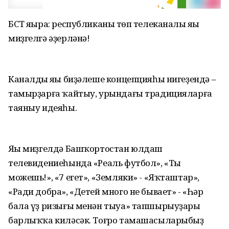
БСТ яңыра: республиканың төп телеканалы яңы
миҙгелгә әҙерләнә!
Каналдың яңы биҙәлеше концепцияһы нигеҙендә –
тамырҙарға ҡайтыу, урындағы традицияларға
таяныу идеяһы.
Яңы миҙгелдә Башҡортостан юлдаш
телевидениеһында «Реаль футбол», «Ты
можешь!», «7 егет», «Земляки» - «Яҡташтар»,
«Ради добра», «Детей много не бывает» - «Һәр
бала үҙ ризығы менән тыуа» тапшырыуҙары
барлыҡҡа киләсәк. Тоғро тамашасыларыбыҙ