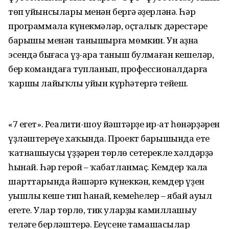
төп уйынсылары менән бергә әҙерләнә. Һәр
программала күнекмәләр, оҫталыҡ дәрестәре
барышы менән танышырға мөмкин. Ун аҙна
эсендә бығаса үҙ-ара таныш булмаған кешеләр,
бер командаға тупланып, профессионалдарға
ҡаршы лайыҡлы уйын күрһәтергә тейеш.
«7 егет». Реалити-шоу йәштәрҙең ир-ат һөнәрҙәрен
үҙләштереүе хаҡында. Проект барышында ете
ҡатнашыусы үҙҙәрен төрлө сетерекле хәлдәрҙә
һынай. Һәр герой – ҡабатланмаҫ. Кемдер ҡала
шарттарында йәшәргә күнеккән, кемдер үҙен
уңышлы кеше тип һанай, кемеһелер – ябай ауыл
егете. Улар төрлө, тик уларҙы камиллашыу
теләге берләштерә. Еңеүсене тамашасылар