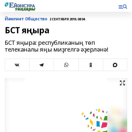
Йәмғиәт Общество
2 СЕНТЯБРЯ 2019, 08:04
БСТ яңыра
БСТ яңыра: республиканың төп
телеканалы яңы миҙгелгә әҙерләнә!