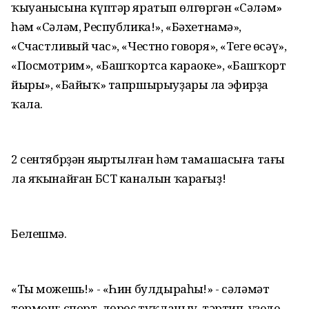
ҡыуанысына күптәр яратып өлгөргән «Сәләм»
һәм «Сәләм, Республика!», «Бәхетнамә»,
«Счастливый час», «Честно говоря», «Теге өсәү»,
«Посмотрим», «Башҡортса караоке», «Башҡорт
йыры», «Байыҡ» тапршырыуҙары ла эфирҙа
ҡала.
2 сентябрҙән яңыртылған һәм тамашасыға тағы
ла яҡынайған БСТ каналын ҡарағыҙ!
Белешмә.
«Ты можешь!» - «Һин булдыраһың!» - сәләмәт
тормош: спорт, дөрөҫ туҡланыу, тәртип, үҙеңде