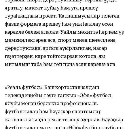
яратыу, маҡсат ҡуйыу һәм уға ирешеү
тураһындағы проект. Ҡатнашыусылар теләгән
физик формаға ирешеү һәм уны һаҡлау өсөн
кәрәкле белем аласаҡ. Уңайлы мөхиттә һәр кем үҙ
мөмкинлектәрен аса, спорт менән шөғөлләнә,
дөрөҫ туҡлана, артыҡ ауырлыҡтан, насар
ғәҙәттәрҙән, кире тойғоларҙан ҡотола, яңы
ынтылыш таба һәм төп приз өсөн көрәшә ала.
«Реаль футбол». Башҡортостан юлдаш
телевидениеһы тәүге тапҡыр «Өфө» футбол
клубы менән берлектә профессиональ
футболсылар һәм һәүәҫкәр спортсылар
ҡатнашлығында реалити-шоу әҙерләй. Һәүәҫкәр
футболсылар матчтарға «Өфө» футбол клубының