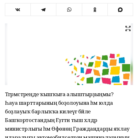
Тәгәрмәстәреңде ҡышҡыға алыштырҙыңмы?
Һауа шарттарының боҙолоуына һәм юлда
боҙлауыҡ барлыҡҡа килеүгә бәйле
Башҡортостандың Ғәҙәттән тыш хәлдәр
министрлығы һәм Өфөнөң Граждандарҙы яҡлау
идаралығы автомобилселәрҙән машиналарының