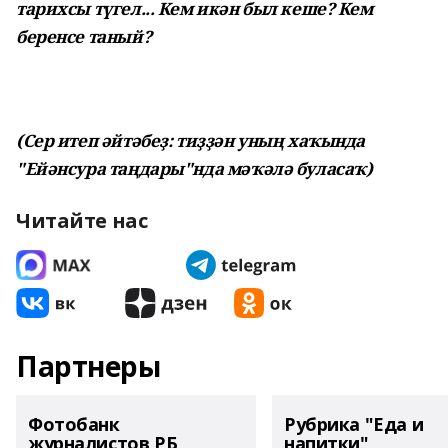
тарихсы түгел... Кем икән был кеше? Кем
беренсе таный?
(Сер итеп әйтәбеҙ: тиҙҙән уның хаҡында
"Ейәнсура таңдары"нда мәҡәлә буласаҡ)
Читайте нас
Партнеры
Фотобанк
Рубрика "Еда и
журналистов РБ
напитки"