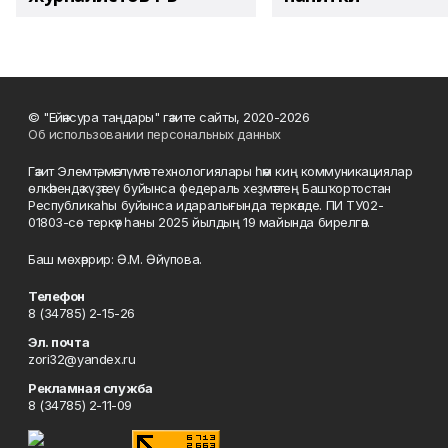
© "Ейәнсура таңдары" гәзите сайты, 2020-2026
Об использовании персональных данных
Гәзит Элемтә, мәғлүмәт технологиялары һәм киң коммуникациялар
өлкәһендә күҙәтеү буйынса федераль хеҙмәттең Башҡортостан
Республикаһы буйынса идаралығында теркәлде. ПИ ТУ02-
01803-сө теркәү һаны 2025 йылдың 19 майында бирелгән.
Баш мөхәррир: Ә.М. Әйүпова.
Телефон
8 (34785) 2-15-26
Эл. почта
zori32@yandex.ru
Рекламная служба
8 (34785) 2-11-09