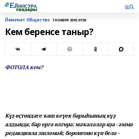
Йәмғиәт Общество
7 НОЯБРЯ 2019, 07:30
Кем беренсе таныр?
ФОТОЛА кем?
Күҙ өҫтөндәге ҡаш кеүек барыһының күҙ
алдында; бар ергә өлгөрә; мәҡәләләр яҙа - әммә
редакцияла эшләмәй; боронғоно күп белә -