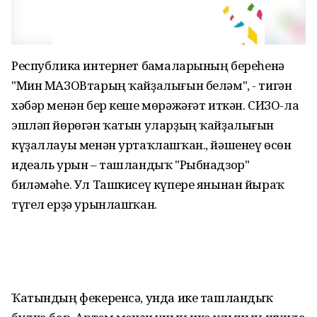
Республика интернет баҫмаларының береһенә
"Мин МАЗОВтарың ҡайҙалығын беләм", - тигән
хәбәр менән бер кеше мөрәжәғәт иткән. СИЗО-ла
эшләп йөрөгән ҡатын уларҙың ҡайҙалығын
күҙаллауы менән уртаҡлашҡан., йәшенеү өсөн
идеаль урын – ташландыҡ "Рыбнадзор"
биләмәһе. Ул Ташкисеү күпере янынан йыраҡ
түгел ерҙә урынлашҡан.
Ҡатындың фекеренсә, унда ике ташландыҡ