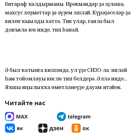
битараф ҡалдырманы. Ирекмәндәр ҙә эҙләшә,
махсус хеҙмәттәр ҙә әүҙем эшләй. Күрәҙәселәр ҙә
килеп ҡыҫылды хатта. Тик улар, ғаилә был
донъяла юҡ инде, тип һанай.
Ә был ҡатынға килгәндә, ул үҙе СИЗО-ла эшләй
һәм тойомлауы көслө тип белдерә. Әллә инде...
Яҡшы яңылыҡҡа өмөтләнеүҙе дауам итәйек.
Читайте нас