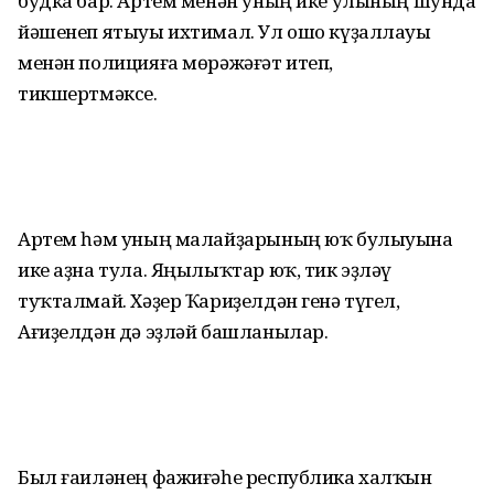
будка бар. Артем менән уның ике улының шунда
йәшенеп ятыуы ихтимал. Ул ошо күҙаллауы
менән полицияға мөрәжәғәт итеп,
тикшертмәксе.
Артем һәм уның малайҙарының юҡ булыуына
ике аҙна тула. Яңылыҡтар юҡ, тик эҙләү
туҡталмай. Хәҙер Ҡариҙелдән генә түгел,
Ағиҙелдән дә эҙләй башланылар.
Был ғаиләнең фажиғәһе республика халҡын