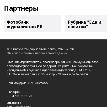
Партнеры
Фотобанк
Рубрика "Еда и
журналистов РБ
напитки"
© "Ейәнсура таңдары" гәзите сайты, 2020-2026
Об использовании персональных данных
Гәзит Элемтә, мәғлүмәт технологиялары һәм киң коммуникациялар
өлкәһендә күҙәтеү буйынса федераль хеҙмәттең Башҡортостан
Республикаһы буйынса идаралығында теркәлде. ПИ ТУ02-
01803-сө теркәү һаны 2025 йылдың 19 майында бирелгән.
Баш мөхәррир: Ә.М. Әйүпова.
Телефон
8 (34785) 2-15-26
Эл. почта
zori32@yandex.ru