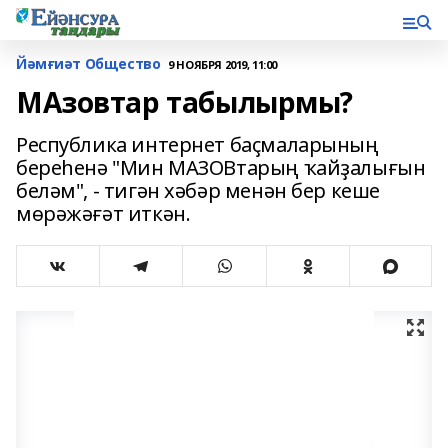
Йәмғиәт Общество
9 НОЯБРЯ 2019, 11:00
МАзовтар табылырмы?
Республика интернет баҫмаларының
береһенә "Мин МАЗОВтарың ҡайҙалығын
беләм", - тигән хәбәр менән бер кеше
мөрәжәғәт иткән.