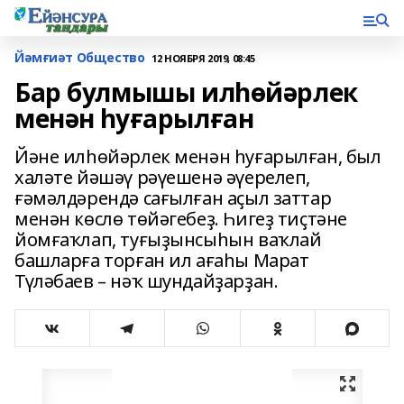
Йәмғиәт Общество
12 НОЯБРЯ 2019, 08:45
Бар булмышы илһөйәрлек
менән һуғарылған
Йәне илһөйәрлек менән һуғарылған, был
халәте йәшәү рәүешенә әүерелеп,
ғәмәлдәрендә сағылған аҫыл заттар
менән көслө төйәгебеҙ. Һигеҙ тиҫтәне
йомғаҡлап, туғыҙынсыһын ваҡлай
башларға торған ил ағаһы Марат
Түләбаев – нәҡ шундайҙарҙан.