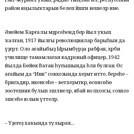
район яңылыҡтарын белеп йәшәгән кешеләр ине.
Әнейем Ҡарғалы мәҙрәсеһендә бер йыл уҡып
ҡалған, 1917 йылғы революциялар барыһын да
үҙгәртә. Оло ағайыбыҙ Ырымбурҙа рабфак, хәрби
училище тамамлаған кадровый офицер, 1942
йылда Бөйөк Ватан һуғышында һәләк булған. Өс
ағайым да “Инәк” совхозында хеҙмәт итте, береһе –
бригадир, икенсеһе – ветхеҙмәткәр, өсөнсөһө
зоотехник булып эшләнеләр, ябай колхозсы, совхоз
эшсеһе юлын үттеләр.
– Үҙегеҙ хаҡында тулыраҡ...