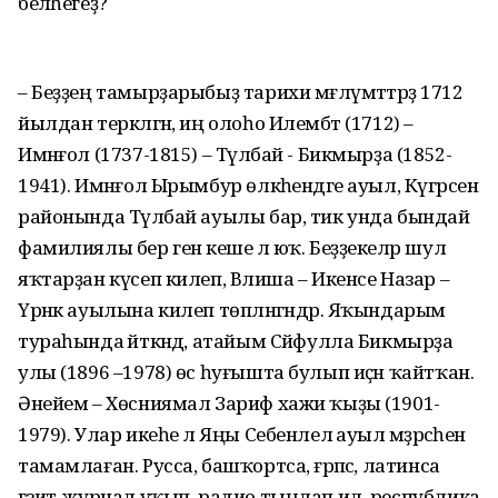
беләһегеҙ?
– Беҙҙең тамырҙарыбыҙ тарихи мәғлүмәттәрҙә 1712
йылдан теркәлгән, иң олоһо Илембәт (1712) –
Имәнғол (1737-1815) – Түләбай - Бикмырҙа (1852-
1941). Имәнғол Ырымбур өлкәһендәге ауыл, Күгәрсен
районында Түләбай ауылы бар, тик унда бындай
фамилиялы бер генә кеше лә юҡ. Беҙҙекеләр шул
яҡтарҙан күсеп килеп, Вәлиша – Икенсе Назар –
Үрнәк ауылына килеп төпләнгәндәр. Яҡындарым
тураһында әйткәндә, атайым Сәйфулла Бикмырҙа
улы (1896 –1978) өс һуғышта булып иҫән ҡайтҡан.
Әнейем – Хөсниямал Зариф хажи ҡыҙы (1901-
1979). Улар икеһе лә Яңы Себенлелә ауыл мәҙрәсәһен
тамамлаған. Русса, башҡортса, ғәрәпсә, латинса
гәзит-журнал уҡып, радио тыңлап ил, республика