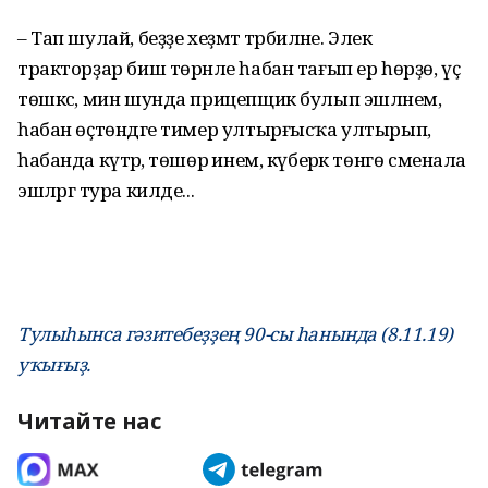
– Тап шулай, беҙҙе хеҙмәт тәрбиәләне. Элек
тракторҙар биш төрәнле һабан тағып ер һөрҙө, үҫә
төшкәс, мин шунда прицепщик булып эшләнем,
һабан өҫтөндәге тимер ултырғысҡа ултырып,
һабанда күтәрә, төшөрә инем, күберәк төнгө сменала
эшләргә тура килде...
Тулыһынса гәзитебеҙҙең 90-сы һанында (8.11.19)
уҡығыҙ.
Читайте нас