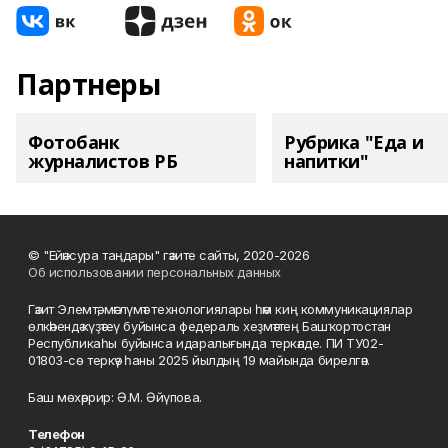
Партнеры
Фотобанк
Рубрика "Еда и
журналистов РБ
напитки"
© "Ейәнсура таңдары" гәзите сайты, 2020-2026
Об использовании персональных данных
Гәзит Элемтә, мәғлүмәт технологиялары һәм киң коммуникациялар
өлкәһендә күҙәтеү буйынса федераль хеҙмәттең Башҡортостан
Республикаһы буйынса идаралығында теркәлде. ПИ ТУ02-
01803-сө теркәү һаны 2025 йылдың 19 майында бирелгән.
Баш мөхәррир: Ә.М. Әйүпова.
Телефон