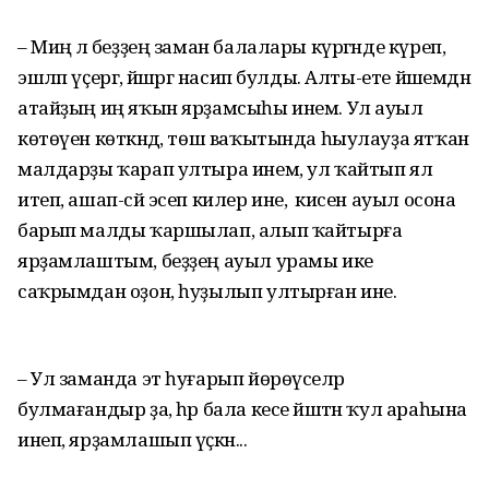
– Миңә лә беҙҙең заман балалары күргәнде күреп,
эшләп үҫергә, йәшәргә насип булды. Алты-ете йәшемдән
атайҙың иң яҡын ярҙамсыһы инем. Ул ауыл
көтөүен көткәндә, төш ваҡытында һыулауҙа ятҡан
малдарҙы ҡарап ултыра инем, ул ҡайтып ял
итеп, ашап-сәй эсеп килер ине, ә кисен ауыл осона
барып малды ҡаршылап, алып ҡайтырға
ярҙамлаштым, беҙҙең ауыл урамы ике
саҡрымдан оҙон, һуҙылып ултырған ине.
– Ул заманда эт һуғарып йөрөүселәр
булмағандыр ҙа, һәр бала кесе йәштән ҡул араһына
инеп, ярҙамлашып үҫкән...