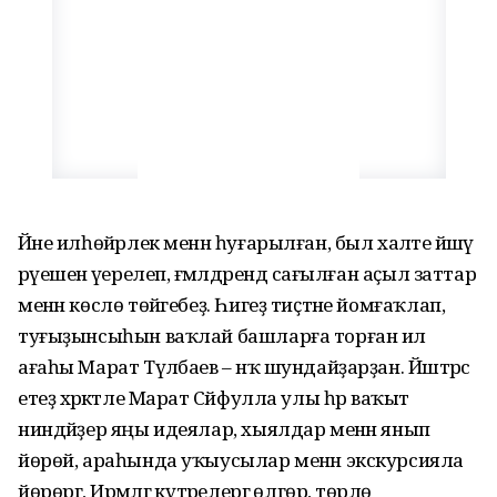
Йәне илһөйәрлек менән һуғарылған, был халәте йәшәү
рәүешенә әүерелеп, ғәмәлдәрендә сағылған аҫыл заттар
менән көслө төйәгебеҙ. Һигеҙ тиҫтәне йомғаҡлап,
туғыҙынсыһын ваҡлай башларға торған ил
ағаһы Марат Түләбаев – нәҡ шундайҙарҙан. Йәштәрсә
етеҙ хәрәкәтле Марат Сәйфулла улы һәр ваҡыт
ниндәйҙер яңы идеялар, хыялдар менән янып
йөрөй, араһында уҡыусылар менән экскурсияла
йөрөргә, Ирәмәлгә күтәрелергә өлгөрә, төрлө