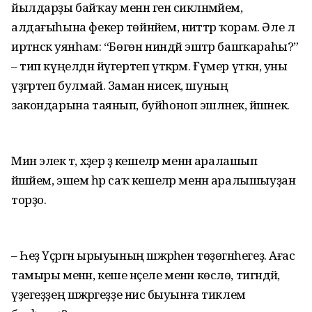
йылдарҙы байҡау менән генә сикләнмәйем,
алдағыһына фекер төйнәйем, ниәттәр ҡорам. Әле лә
иртәнсәк уянһам: “Бөгөн ниндәй эштәр башҡараһы?”
– тип күңелдән йүгертеп үткәрәм. Ғүмер үткән, уны
үҙгәртеп булмай. Заман нисек, шуның
закондарына таянып, буйһоноп эшләнек, йәшәнек.
Мин элек тә, хәҙер ҙә кешеләр менән аралашып
йәшәйем, эшем һәр саҡ кешеләр менән аралышыуҙан
торҙо.
– Һеҙ Үҫәргән ырыуының шәжәрәһен төҙөгәнһегеҙ. Ағас
тамыры менән, кеше нәҫеле менән көслө, тигәндәй,
үҙегеҙҙең шәжәрәгеҙҙе нисә быуынға тиклем