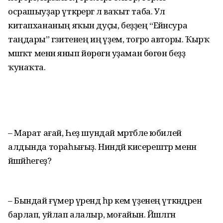
осрашыуҙар үткәрергә лә ваҡыт таба. Ул
китапхананың яҡын дуҫы, беҙҙең “Ейәнсура
таңдары” гәзитенең иң әүҙем, тоғро авторы. Ҡырҡ
мәшәҡәт менән янып йөрөгән уҙаман бөгөн беҙҙә
ҡунаҡта.
– Марат ағай, Һеҙ шундай мәртәбәле юбилей
алдында тораһығыҙ. Ниндәй кисерештәр менән
йәшәйһегеҙ?
– Бындай ғүмер үрендә һәр кем үҙенең үткәндәрен
барлап, уйлап алалыр, моғайын. Йәшәлгән