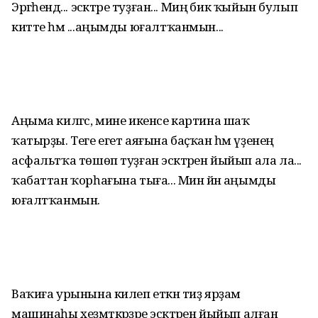
Эргәһендә... эсәктәре туҙған... Миңә бик ҡыйын булып
китте һәм ...аңымды юғалтҡанмын...
Аңыма килгәс, мине икенсе картина шаҡ
ҡатырҙы. Теге егет аяғына баҫҡан һәм үҙенең
асфальтҡа төшөп туҙған эсәктәрен йыйып ала ла...
ҡабаттан ҡорһағына тыға... Мин йәнә аңымды
юғалтҡанмын.
Ваҡиға урынына килеп еткән тиҙ ярҙам
машинаһы хеҙмәткәрҙәре эсәктәрен йыйып алған