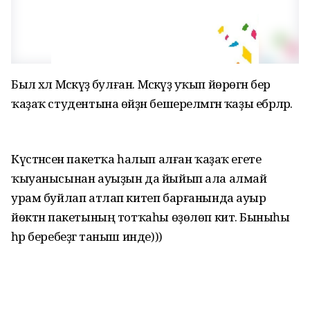
Был хәл Мәскәүҙә булған. Мәскәүҙә уҡып йөрөгән бер
ҡаҙаҡ студентына өйҙән бешерелмәгән ҡаҙы ебәрәләр.
Күстәнәсен пакетҡа һалып алған ҡаҙаҡ егете
ҡыуанысынан ауыҙын да йыйып ала алмай
урам буйлап атлап китеп барғанында ауыр
йөктән пакетының тотҡаһы өҙөлөп китә. Быныһы
һәр беребеҙгә таныш инде)))