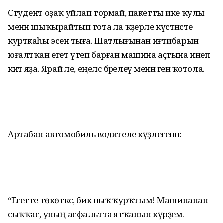
Студент оҙаҡ уйлап тормай, пакетты ике ҡулы
менән шыҡырайтып тота ла ҡәҙерле күстәнәсте
курткаһы эсенә тыға. Шатлығынан иғтибарын
юғалтҡан егет үтеп барған машина аҫтына инеп
китә яҙа. Ярай әле, еңелсә бәрелеү менән генә ҡотола.
Артабан автомобиль водителе күҙлегенән:
“Егетте төкөткәс, бик ныҡ ҡурҡтым! Машинанан
сыҡҡас, уның асфальтта ятҡанын күрҙем.