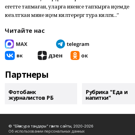
егетте тапмаған, уларға икенсе тапҡырға иҫемде
юғалтҡан мине иҫемә килтерергә тура килгән...”
Читайте нас
Партнеры
Фотобанк
Рубрика "Еда и
журналистов РБ
напитки"
© "Ейәнсура таңдары" гәзите сайты, 2020-2026
Об использовании персональных данных