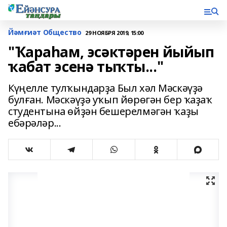
Йәмғиәт Общество
29 НОЯБРЯ 2019, 15:00
"Ҡараһам, эсәктәрен йыйып
ҡабат эсенә тыҡты..."
Күңелле тулҡындарҙа Был хәл Мәскәүҙә
булған. Мәскәүҙә уҡып йөрөгән бер ҡаҙаҡ
студентына өйҙән бешерелмәгән ҡаҙы
ебәрәләр...