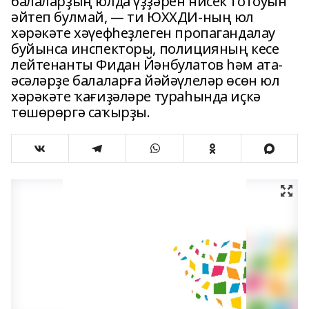
балаларҙың юлда үҙҙәрен нисек тотоуын
әйтеп булмай, — ти ЮХХДИ-ның юл
хәрәкәте хәүефһеҙлеген пропагандалау
буйынса инспекторы, полицияның кесе
лейтенанты Фидан Йәнбулатов һәм ата-
әсәләрҙе балаларға йәйәүлеләр өсөн юл
хәрәкәте ҡағиҙәләре тураһында иҫкә
төшөрөргә саҡырҙы.