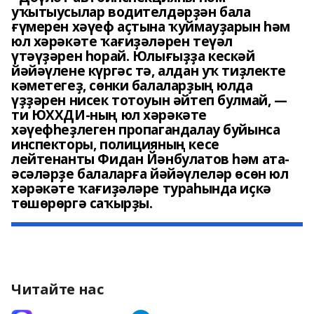
уҡытыусылар водителдәрҙән бала
ғүмерен хәүеф аҫтына ҡуймауҙарын һәм
юл хәрәкәте ҡағиҙәләрен теүәл
үтәүҙәрен һорай. Юлығыҙҙа кескәй
йәйәүлене күргәс тә, алдан уҡ тиҙлекте
кәметегеҙ, сөнки балаларҙың юлда
үҙҙәрен нисек тотоуын әйтеп булмай, —
ти ЮХХДИ-ның юл хәрәкәте
хәүефһеҙлеген пропагандалау буйынса
инспекторы, полицияның кесе
лейтенанты Фидан Йәнбулатов һәм ата-
әсәләрҙе балаларға йәйәүлеләр өсөн юл
хәрәкәте ҡағиҙәләре тураһында иҫкә
төшөрөргә саҡырҙы.
Читайте нас