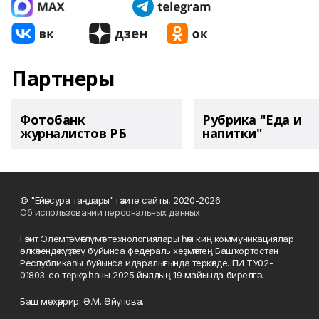
Партнеры
Фотобанк
Рубрика "Еда и
журналистов РБ
напитки"
© "Ейәнсура таңдары" гәзите сайты, 2020-2026
Об использовании персональных данных
Гәзит Элемтә, мәғлүмәт технологиялары һәм киң коммуникациялар
өлкәһендә күҙәтеү буйынса федераль хеҙмәттең Башҡортостан
Республикаһы буйынса идаралығында теркәлде. ПИ ТУ02-
01803-сө теркәү һаны 2025 йылдың 19 майында бирелгән.
Баш мөхәррир: Ә.М. Әйүпова.