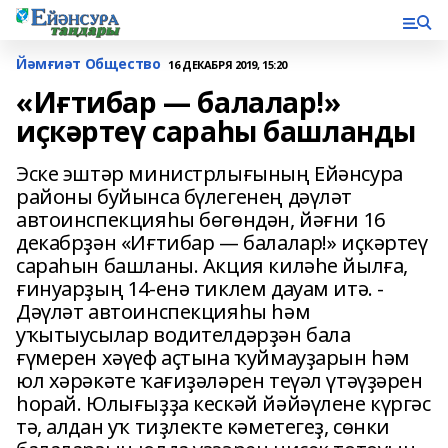
Йәмғиәт Общество
16 ДЕКАБРЯ 2019, 15:20
«Иғтибар — балалар!»
иҫкәртеү сараһы башланды
Эске эштәр министрлығының Ейәнсура
районы буйынса бүлегенең дәүләт
автоинспекцияһы бөгөндән, йәғни 16
декабрҙән «Иғтибар — балалар!» иҫкәртеү
сараһын башланы. Акция киләһе йылға,
ғинуарҙың 14-енә тиклем дауам итә. -
Дәүләт автоинспекцияһы һәм
уҡытыусылар водителдәрҙән бала
ғүмерен хәүеф аҫтына ҡуймауҙарын һәм
юл хәрәкәте ҡағиҙәләрен теүәл үтәүҙәрен
һорай. Юлығыҙҙа кескәй йәйәүлене күргәс
тә, алдан уҡ тиҙлекте кәметегеҙ, сөнки