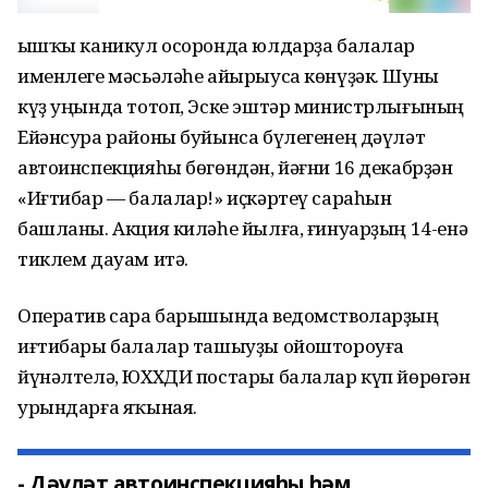
Ҡышҡы каникул осоронда юлдарҙа балалар
именлеге мәсьәләһе айырыуса көнүҙәк. Шуны
күҙ уңында тотоп, Эске эштәр министрлығының
Ейәнсура районы буйынса бүлегенең дәүләт
автоинспекцияһы бөгөндән, йәғни 16 декабрҙән
«Иғтибар — балалар!» иҫкәртеү сараһын
башланы. Акция киләһе йылға, ғинуарҙың 14-енә
тиклем дауам итә.
Оператив сара барышында ведомстволарҙың
иғтибары балалар ташыуҙы ойоштороуға
йүнәлтелә, ЮХХДИ постары балалар күп йөрөгән
урындарға яҡыная.
- Дәүләт автоинспекцияһы һәм