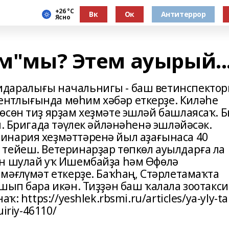
+26 °С
Вк
Ок
Антитеррор
Ясно
ам"мы? Этем ауырый..
идаралығы начальнигы - баш ветинспекто
нтлығында мөһим хәбәр еткерҙе. Киләһе
өсөн тиҙ ярҙам хеҙмәте эшләй башлаясаҡ. 
н. Бригада тәүлек әйләнәһенә эшләйәсәк.
инария хеҙмәттәренә йыл аҙағынаса 40
тейеш. Ветеринарҙар төпкөл ауылдарға ла
ин шулай уҡ Ишембайҙа һәм Өфөлә
мәғлүмәт еткерҙе. Баҡһаң, Стәрлетамаҡта
шып бара икән. Тиҙҙән баш ҡалала зоотакси
: https://yeshlek.rbsmi.ru/articles/ya-yly-ta
iriy-46110/