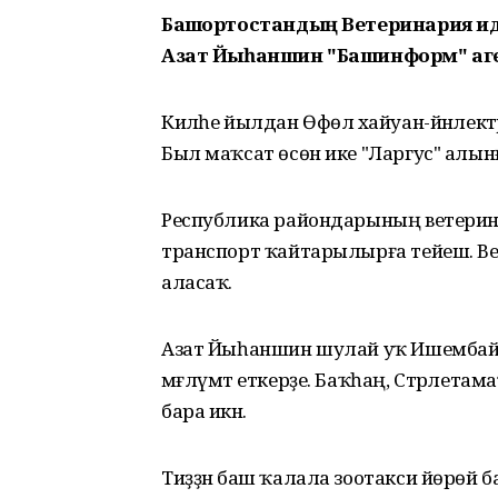
Башҡортостандың Ветеринария и
Азат Йыһаншин "Башинформ" аге
Киләһе йылдан Өфөлә хайуан-йәнлектә
Был маҡсат өсөн ике "Ларгус" алынған.
Республика райондарының ветеринар
транспорт ҡайтарылырға тейеш. Ве
аласаҡ.
Азат Йыһаншин шулай уҡ Ишембайҙа
мәғлүмәт еткерҙе. Баҡһаң, Стәрлет
бара икән.
Тиҙҙән баш ҡалала зоотакси йөрөй ба