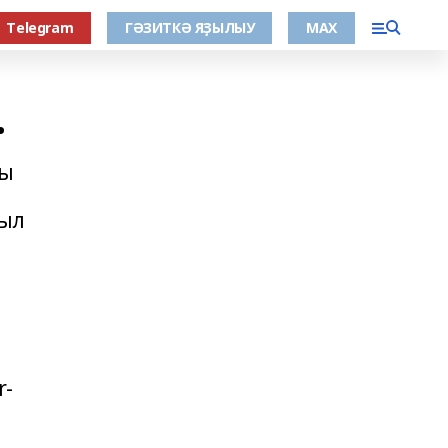
Тelegram
ГӘЗИТКӘ ЯҘЫЛЫУ
МАХ
.
ры
Был
r-