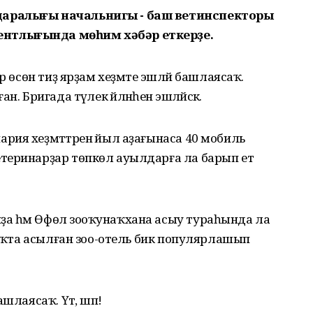
даралығы начальнигы - баш ветинспекторы
нтлығында мөһим хәбәр еткерҙе.
р өсөн тиҙ ярҙам хеҙмәте эшләй башлаясаҡ.
 Бригада тәүлек әйләнәһенә эшләйәсәк.
ия хеҙмәттәренә йыл аҙағынаса 40 мобиль
теринарҙар төпкөл ауылдарға ла барып етә
 һәм Өфөлә зооҡунаҡхана асыу тураһында ла
амаҡта асылған зоо-отель бик популярлашып
шлаясаҡ. Үәт, шәп!