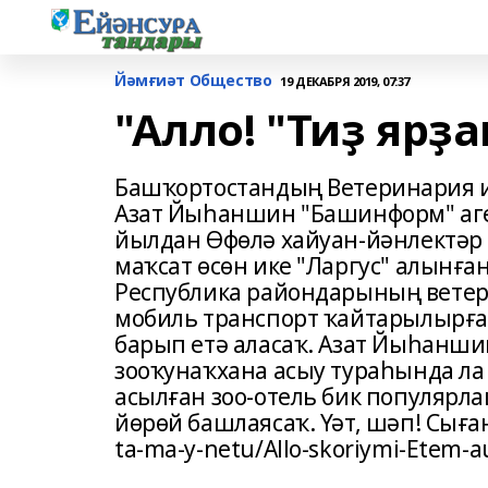
Йәмғиәт Общество
19 ДЕКАБРЯ 2019, 07:37
"Алло! "Тиҙ ярҙ
Башҡортостандың Ветеринария 
Азат Йыһаншин "Башинформ" аге
йылдан Өфөлә хайуан-йәнлектәр 
маҡсат өсөн ике "Ларгус" алынға
Республика райондарының ветер
мобиль транспорт ҡайтарылырға 
барып етә аласаҡ. Азат Йыһанш
зооҡунаҡхана асыу тураһында ла 
асылған зоо-отель бик популярла
йөрөй башлаясаҡ. Үәт, шәп! Сығанаҡ
ta-ma-y-netu/Allo-skoriymi-Etem-au