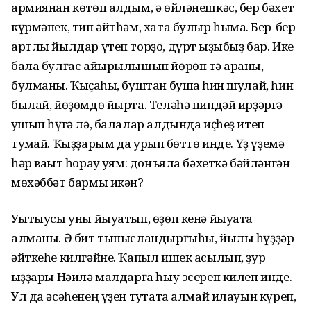
армиянан көтөп алдым, ә өйләнешкәс, бер бәхет
күрмәнек, тип әйтһәм, хата булыр һымаҡ. Бер-бер
артлы йылдар үтеп торҙо, дүрт ҡыҙыбыҙ бар. Ике
бала булғас айырылышып йөрөп тә ҡараныҡ,
булманы. Ҡыҫҡаһы, буштан бушҡа һин шулай, һин
былай, йөҙөмдө йырта. Теләһә ниндәй ирҙәргә
ҡушып һүгә лә, балалар алдында иҫһеҙ итеп
туҡмай. Ҡыҙҙарым да ҡурҡып бөттө инде. Үҙ үҙемә
һәр ваҡыт һорау ҡуям: донъяла бәхеткә бәйләнгән
мөхәббәт бармы икән?
Уҡытыусы уны йыуатып, өҙөп кенә йыуата
алманы. Ә бит тынысландырғыһы, йылы һүҙҙәр
әйткеһе килгәйне. Ҡапыл ишек асылып, ҙур
ҡыҙҙары Нәилә малдарға һыу эсереп килеп инде.
Ул да әсәһенең үҙен туҡтата алмай илауын күреп,