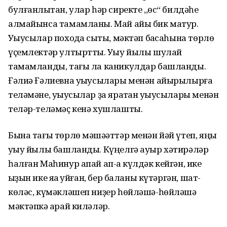
булғанлыҡтан, улар һәр сиректе ,,өс“ билдәһе
алмайынса тамамланы. Май айы бик матур.
Уҡыусылар походҡа сыҡты, мәктәп баҡсаһына төрлө
үҫемлектәр ултыртты. Уҡыу йылы шулай
тамамланды, тағы ла каникулдар башланды.
Ғәлиә Ғәлиевна уҡыусылары менән айырылырға
теләмәне, уҡыусылар ҙа яратҡан уҡыусылары менән
теләр-теләмәҫ кенә хушлашты.
Бына тағы төрлө мәшәҡәттәр менән йәй үтеп, яңы
уҡыу йылы башланды. Күңелгә ауыр хәтирәләр
һалған Маһинур апай ап-аҡ күлдәк кейгән, ике
ҡыҙын ике яҡҡа ҡуйған, бер баланы күтәргән, шат-
көләс, күмәкләшеп ниҙер һөйләшә-һөйләшә
мәктәпкә ҡарай киләләр.