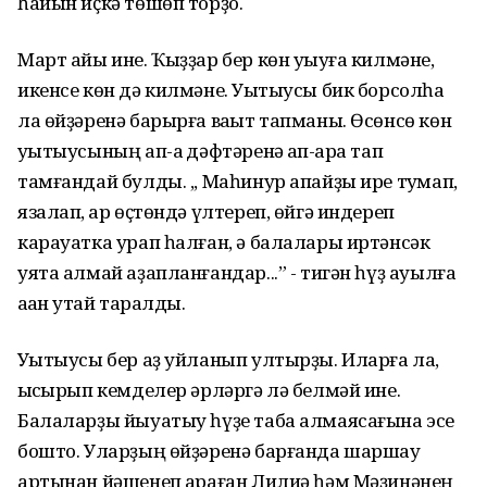
һайын иҫкә төшөп торҙо.
Март айы ине. Ҡыҙҙар бер көн уҡыуға килмәне,
икенсе көн дә килмәне. Уҡытыусы бик борсолһа
ла өйҙәренә барырға ваҡыт тапманы. Өсөнсө көн
уҡытыусының ап-аҡ дәфтәренә ҡап-ҡара тап
тамғандай булды. ,, Маһинур апайҙы ире туҡмап,
язалап, ҡар өҫтөндә үлтереп, өйгә индереп
карауатка урап һалған, ә балалары иртәнсәк
уята алмай аҙапланғандар...” - тигән һүҙ ауылға
аҡҡан уҡтай таралды.
Уҡытыусы бер аҙ уйланып ултырҙы. Иларға ла,
ҡысҡырып кемделер әрләргә лә белмәй ине.
Балаларҙы йыуатыу һүҙе таба алмаясағына эсе
бошто. Уларҙың өйҙәренә барғанда шаршау
артынан йәшенеп ҡараған Лилиә һәм Мәҙинәнең