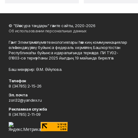
© "Ейәнсура таңдары" гәзите сайты, 2020-2026
Об использовании персональных данных
Гәзит Элемтә, мәғлүмәт технологиялары һәм киң коммуникациялар
өлкәһендә күҙәтеү буйынса федераль хеҙмәттең Башҡортостан
Республикаһы буйынса идаралығында теркәлде. ПИ ТУ02-
01803-сө теркәү һаны 2025 йылдың 19 майында бирелгән.
Баш мөхәррир: Ә.М. Әйүпова.
Телефон
8 (34785) 2-15-26
Эл. почта
zori32@yandex.ru
Рекламная служба
8 (34785) 2-11-09