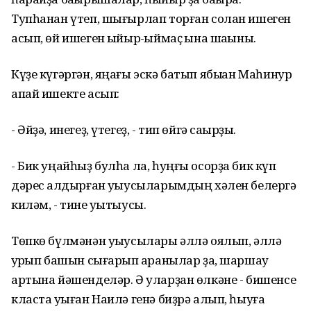
Тупһанан үтеп, шығырлап торған солан ишеген
асып, өй ишеген ҡыйыр-ҡыймаҫ ҡына шаҡыны.
Күҙе күгәргән, яңағы эскә батып ябыҡҡан Маһинур
апай ишекте асып:
- Әйҙә, инегеҙ, үтегеҙ, - тип өйгә саҡырҙы.
- Бик уңайһыҙ булһа ла, һуңғы осорҙа бик күп
дәрес ҡалдырған уҡыусыларымдың хәлен белергә
киләм, - тине уҡытыусы.
Төпкө бүлмәнән уҡыусылары әллә оялып, әллә
ҡурҡып башын сығарып ҡаранылар ҙа, шаршау
артына йәшенделәр. Ә уларҙан өлкәне - бишенсе
класта уҡыған Наилә генә биҙрә алып, һыуға