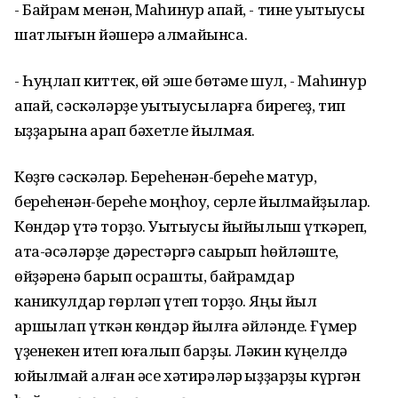
- Байрам менән, Маһинур апай, - тине уҡытыусы
шатлығын йәшерә алмайынса.
- Һуңлап киттек, өй эше бөтәме шул, - Маһинур
апай, сәскәләрҙе уҡытыусыларға бирегеҙ, тип
ҡыҙҙарына ҡарап бәхетле йылмая.
Көҙгө сәскәләр. Береһенән-береһе матур,
береһенән-береһе моңһоу, серле йылмайҙылар.
Көндәр үтә торҙо. Уҡытыусы йыйылыш үткәреп,
ата-әсәләрҙе дәрестәргә саҡырып һөйләште,
өйҙәренә барып осрашты, байрамдар
каникулдар гөрләп үтеп торҙо. Яңы йыл
ҡаршылап үткән көндәр йылға әйләнде. Ғүмер
үҙенекен итеп юғалып барҙы. Ләкин күңелдә
юйылмай ҡалған әсе хәтирәләр ҡыҙҙарҙы күргән