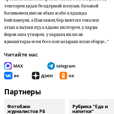
тештәрен ҡыҫып белдермәй илауын, бәләкәй
Вәлимәнең имсәк ҡабып әсәһе алдында
һөйләнеүен, ә Наиләнең бер нөктәгә текәлеп
ҡатып ҡалыуын күҙ алдына килтереп, уларҙы
йөрәк аша үткәреп, уларҙың киләсәк
яҙмыштары өсөн босолоп ҡысҡырып илап ебәрҙе..."
Читайте нас
Партнеры
Фотобанк
Рубрика "Еда и
журналистов РБ
напитки"