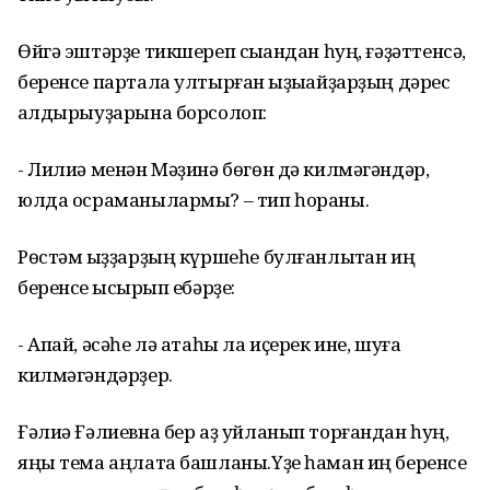
Өйгә эштәрҙе тикшереп сыҡҡандан һуң, ғәҙәттенсә,
беренсе партала ултырған ҡыҙыҡайҙарҙың дәрес
ҡалдырыуҙарына борсолоп:
- Лилиә менән Мәҙинә бөгөн дә килмәгәндәр,
юлда осраманылармы? – тип һораны.
Рөстәм ҡыҙҙарҙың күршеһе булғанлыҡтан иң
беренсе ҡысҡырып ебәрҙе:
- Апай, әсәһе лә атаһы ла иҫерек ине, шуға
килмәгәндәрҙер.
Ғәлиә Ғәлиевна бер аҙ уйланып торғандан һуң,
яңы тема аңлата башланы.Үҙе һаман иң беренсе