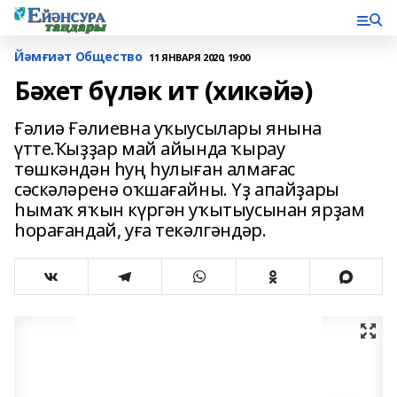
Йәмғиәт Общество
11 ЯНВАРЯ 2020, 19:00
Бәхет бүләк ит (хикәйә)
Ғәлиә Ғәлиевна уҡыусылары янына
үтте.Ҡыҙҙар май айында ҡырау
төшкәндән һуң һулыған алмағас
сәскәләренә оҡшағайны. Үҙ апайҙары
һымаҡ яҡын күргән уҡытыусынан ярҙам
һорағандай, уға текәлгәндәр.