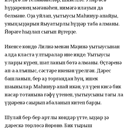
һүҙҙәренең мәғәнәһен, нимәгә илауын да
белмәне. Оҙаҡ уйлап, уҡытыусы Маһинур апайҙы,
уның ҡыҙҙарын йыуатырлыҡ һүҙҙәр таба алманы.
Йөрәге һыҙлап сығып йүгерҙе.
Икенсе көндө Лилиә менән Мәҙинә уҡытыусынан
алда класта ултыралар ине инде. Уҡытыусы
уларҙы күреп, шатланып бөтә алманы. Өҫтәренә
ап-аҡ алъяпҡыс, сәстәре икенән үрелгән. Дәрес
башланып, бер аҙ торғандан һуң, ишек
шаҡынылар. Маһинур апай икән, ул үҙен кисә бик
насар тотҡанына ғәфү үтенеп, уҡытыусыны тағы ла
үҙҙәренә саҡырып ҡабаланып китеп барҙы.
Шулай бер-бер артлы көндәр үтте, ҡыҙҙар ҙә
дәрескә төрлөсә йөрөнө. Бик тырыш