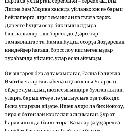
партала ултырған береһенән – береһе аҡыллы
Лилиә һәм Мәҙинә хаҡында уйланы: кискә барып
һөйләшергә, яңы теманы аңлатырға кәрәк.
Дәресте һуңғы осор бик йыш ҡалдыра
башланылар, тип борсолдо. Дәрестәр
тамамланғас та, һаман һуңғы осорҙа йөҙҙәренән
ниндәйҙер һағыш, борсолоу китмәгән ҡыҙҙар
тураһында уйланы, улар өсөн ҡайғырҙы.
Өй эштәрен бер аҙ тамамлағас, Ғәлиә Ғәлиевна
Өмөтбаевтар ғаиләһенә ыңғайланы.Уларҙың
өйҙәре ауылдың икенсе яғындараҡ булғанлыҡтан,
уларға барып етеүе лә уҡытыусыға оҙаҡ тойолдо.
Бына уларҙың өйҙәре. Ишек алды ла бик йонсоу,
тирә-яҡ бөтөнләй кәртәләп алынмаған. Ҙур эт
һарай янында бәйле тора. Кәзәләр ҙә үҙҙәренсә
һарайҙа баҡырышалар, һыйыр ҙа баҡыра.