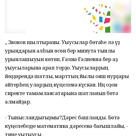
,, Звонок шылтыраны. Уҡыусылар бөтәһе лә үҙ
урындарын алһын өсөн бер минутҡа тынлыҡ
урынлашыуын көтөп, Ғәлиә Ғәлиевна бер аҙ
уҡыусыларына ҡарап торҙо. Уҡыусыларҙың
йөҙҙәрендә шатлыҡ, марттың йылы ҡояш нурҙары
әйтерһең уларҙың күңеленә күскән. Иң оҙон
сиректе тамамлаясаҡтарына шатланып бөтә
алмайҙар.
- Тынысландығыҙмы?Дәрес башланды. Бөтә
күңелебеҙҙе математика дәресенә бағышлайыҡ, -
тине уҡытыусы.