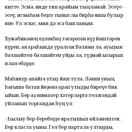
китте. Эсмә, инде тип ҡарайым тыңламай. Эсеүе -
эсеү, исмаһам беҙгә тыныслыҡ бирһә яҡшы булыр
ине. Ул эскәс, мин дә эсә башланым.
Хужабикәнең өҙлөкһөҙ тәгәрәгән күҙ йәштәрен
күреп, аяҡ араһында уралған Вәлимә лә, ауыҙын
бәлшәйтеп-бәлшәйтеп ҡуйҙы ла, түҙмәй ҡысҡырып
илап ебәрҙе.
Маһинур апайға утыҙ йәш тула. Ләкин уның
һағышҡа батҡан йөҙөнә ҡарап утыҙҙы биреүе бик
ҡыйын. Бер аҙ нимәлер хәтерләргә теләгәндәй
уйланып торғандан һуң ул:
- Һылыу бер-беребеҙҙе яратышып өйләнештек.
Бер класта уҡыныҡ. Гел бер партала ултырҙыҡ,