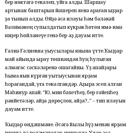
бер нөктәгә текәлеп, уйға ҡалды. Шаршау
артынан баштарын йәшереп кенә ҡараған ҡыҙҙар
ҙа тынып ҡалды. Өйҙә әсә илауы һәм бәләкәй
Вәлимәнең супылдатып күкрәк һөтөн имә-имә
ниҙер һөйләнеүе генә бер аҙ дауам итте.
Ғәлиә Ғәлиевна уҡыусылары янына үтте.Ҡыҙҙар
май айында ҡырау төшкәндән һуң һулыған
алмағас сәскәләренә оҡшағайны. Үҙ апайҙары
һымаҡ яҡын күргән уҡытыусынан ярҙам
һорағандай, уға текәлгәндәр. Аҙыраҡ эсеп алған
Маһинур апай: "Юҡ, мин бәхетһеҙ, бер ғәйепһеҙ
рәнйетәләр, ҡайҙа дөрөҫлөк, ҡайҙа?.." – тип илауын
дауам итте.
Ҡыҙҙар өндәшмәне. Әсәгә йылы һүҙ менән ярҙам
итергә лә теләмәнеләр, шикелле. Улар әсә