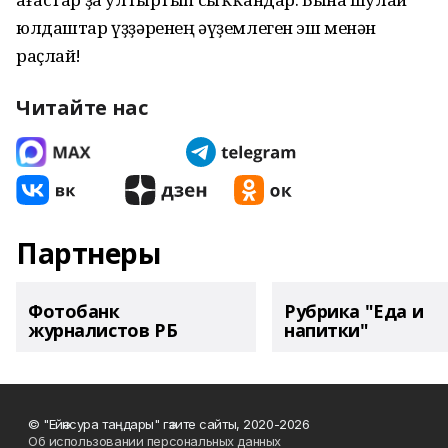
юлдаштар үҙҙәренең әүҙемлеген эш менән
раҫлай!
Читайте нас
Партнеры
Фотобанк
Рубрика "Еда и
журналистов РБ
напитки"
© "Ейәнсура таңдары" гәзите сайты, 2020-2026
Об использовании персональных данных