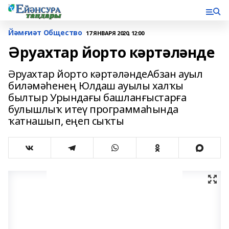
Йәмғиәт Общество
17 ЯНВАРЯ 2020, 12:00
Әруахтар йорто кәртәләнде
Әруахтар йорто кәртәләндеАбзан ауыл
биләмәһенең Юлдаш ауылы халҡы
былтыр Урындағы башланғыстарға
булышлыҡ итеү программаһында
ҡатнашып, еңеп сыҡты