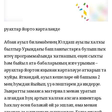
Әруахтар йорто кәртәләнде
Абзан ауыл биләмәһенең Юлдаш ауылы халҡы
былтыр Урындағы башланғыстарға булышлыҡ
итеү программаһында ҡатнашып, еңеп сыҡты
һәм быйыл ата-бабаларының изге урынын –
әруахтар йортон яңынан кәртәләүҙе атҡарып та
ҡуйҙы. Әйткәндәй, ауыл кешеләре өй башына 2
мең һумдан йыйып, үҙ өлөштәрен дә индерҙе.
Зыяратты заманса материал менән уратып
алғандан һуң артып ҡалған аҡсаға инвентарь
һаҡлау өсөн бәләкәй өй ҙә эшләп, өмә менән
ағастар ҙа ултыртып сыҡҡандар. Бына шулай