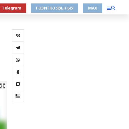
Тelegram
ГӘЗИТКӘ ЯҘЫЛЫУ
МАХ