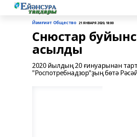
Йәмғиәт Общество
21 ЯНВАРЯ 2020, 18:00
Снюстар буйынс
асылды
2020 йылдың 20 ғинуарынан тар
"Роспотребнадзор"ҙың бөтә Рәсә