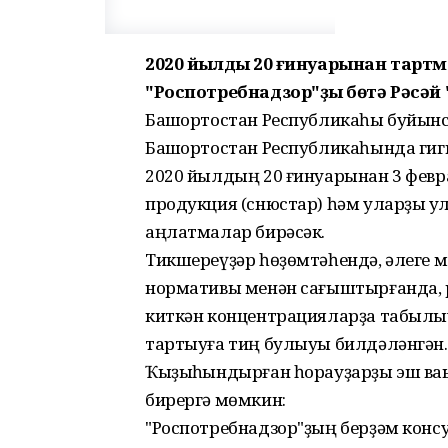
2020 йылдың 20 ғинуарынан тарт
"Роспотребнадзор"ҙың бөтә Рәсә
Башҡортостан Республикаһы буйынс
Башҡортостан Республикаһында гиг
2020 йылдың 20 ғинуарынан 3 фев
продукция (снюстар) һәм уларҙы ҡ
аңлатмалар бирәсәк.
Тикшереүҙәр һөҙөмтәһендә, әлеге 
нормативы менән сағыштырғанда, рө
киткән концентрацияларҙа табылыу
тартыуға тиң булыуы билдәләнгән.
Ҡыҙыҡһындырған һорауҙарҙы эш ва
бирергә мөмкин:
"Роспотребнадзор"ҙың берҙәм консу