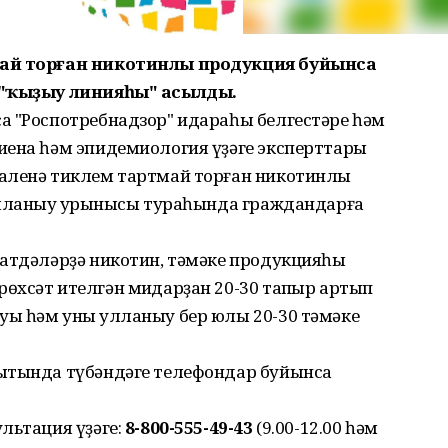
май торған никотинлы продукция буйынса
й "ҡыҙыу линияһы" асылды.
а "Роспотребнадзор" идараһы белгестәре һәм
иена һәм эпидемиология үҙәге эксперттары
раленә тиклем тартмай торған никотинлы
улланыу ҡурҡынысы тураһында граждандарға
матдәләрҙә никотин, тәмәке продукцияһы
хсәт ителгән миҡдарҙан 20-30 тапҡыр артып
ы һәм уны ҡулланыу бер юлы 20-30 тәмәке
ҡытында түбәндәге телефондар буйынса
льтация үҙәге:
8-800-555-49-43
(9.00-12.00 һәм