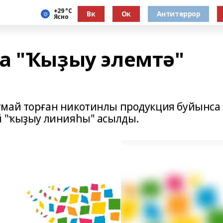
+29 °С
Вк
Ок
Антитеррор
Ясно
а "Ҡыҙыу элемтә"
тмай торған никотинлы продукция буйынса
й "ҡыҙыу линияһы" асылды.