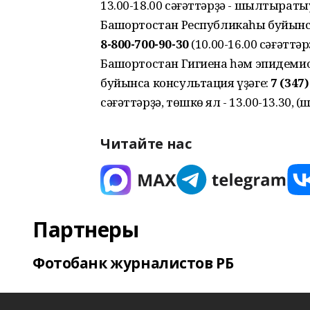
13.00-18.00 сәғәттәрҙә - шылтыраты
Башҡортостан Республикаһы буйынс
8-800-700-90-30
(10.00-16.00 сәғәттә
Башҡортостан Гигиена һәм эпидемиол
буйынса консультация үҙәге:
7 (347)
сәғәттәрҙә, төшкө ял - 13.00-13.30,
Читайте нас
Партнеры
Фотобанк журналистов РБ