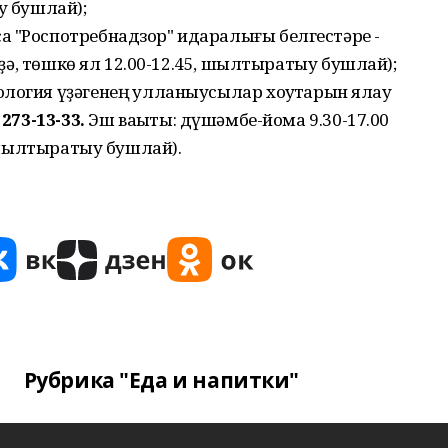
у бушлай);
а "Роспотребнадзор" идаралығы белгестәре -
рҙә, төшкө ял 12.00-12.45, шылтыратыу бушлай);
огия үҙәгенең ҡулланыусылар хоҡуҡтарын яҡлау
 273-13-33.
Эш ваҡыты: дүшәмбе-йома 9.30-17.00
 (шылтыратыу бушлай).
Рубрика "Еда и напитки"