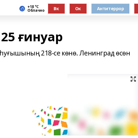
+18 °С
Вк
Ок
Антитеррор
Облачно
25 ғинуар
н һуғышының 218-се көнө. Ленинград өсөн