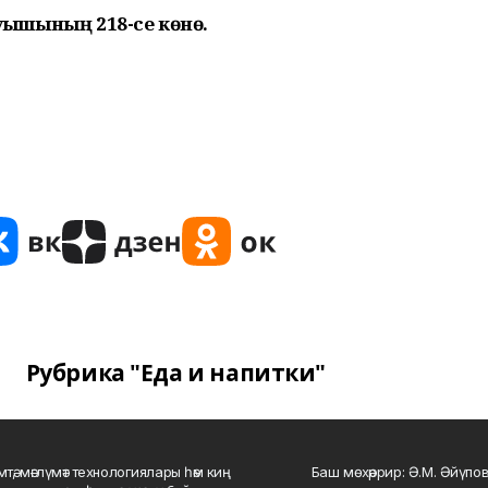
һуғышының 218-се көнө.
Рубрика "Еда и напитки"
мтә, мәғлүмәт технологиялары һәм киң
Баш мөхәррир: Ә.М. Әйүпов