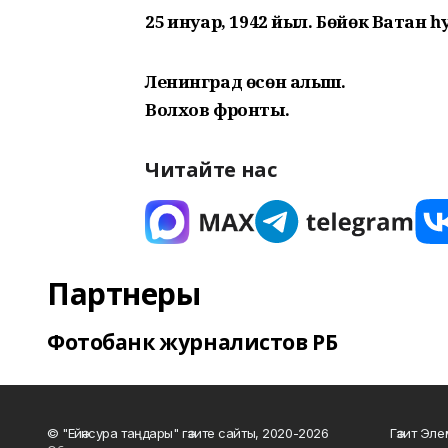
25 ғинуар, 1942 йыл. Бөйөк Ватан 
Ленинград өсөн алыш.
Волхов фронты.
Читайте нас
Партнеры
Фотобанк журналистов РБ
© "Ейәнсура таңдары" гәзите сайты, 2020-2026
Гәзит Эле