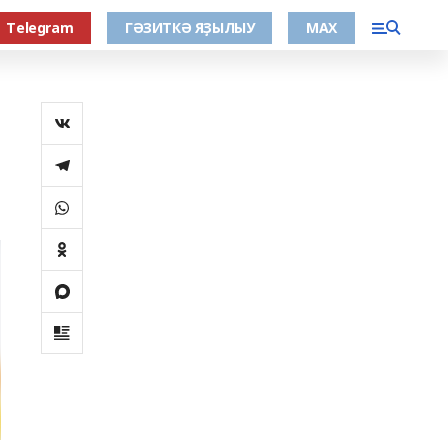
Тelegram
ГӘЗИТКӘ ЯҘЫЛЫУ
МАХ