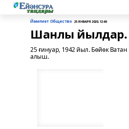
Йәмғиәт Общество
25 ЯНВАРЯ 2020, 12:40
Шанлы йылдар. 
25 ғинуар, 1942 йыл. Бөйөк Вата
алыш.