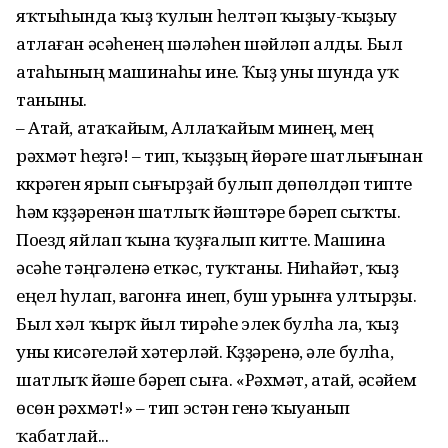
яҡтыһында ҡыҙ ҡулын һелтәп ҡыҙыу-ҡыҙыу
атлаған әсәһенең шәүләһен шәйләп алды. Был
атаһының машинаһы ине. Ҡыҙ уны шунда уҡ
таныны.
– Атай, атаҡайым, Аллаҡайым минең, мең
рәхмәт һеҙгә! – тип, ҡыҙҙың йөрәге шатлығынан
күкрәген ярып сығырҙай булып дөпөлдәп типте
һәм күҙҙәренән шатлыҡ йәштәре бәреп сыҡты.
Поезд яйлап ҡына ҡуҙғалып китте. Машина
әсәһе тәңгәленә еткәс, туҡтаны. Ниһайәт, ҡыҙ
еңел һулап, вагонға инеп, буш урынға ултырҙы.
Был хәл ҡырҡ йыл тирәһе элек булһа ла, ҡыҙ
уны кисәгеләй хәтерләй. Күҙҙәренә, әле булһа,
шатлыҡ йәше бәреп сыға. «Рәхмәт, атай, әсәйем
өсөн рәхмәт!» – тип эстән генә ҡыуанып
ҡабатлай...