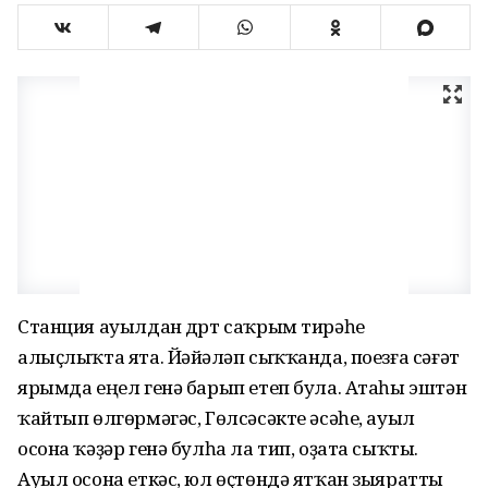
Станция ауылдан дүрт саҡрым тирәһе
алыҫлыҡта ята. Йәйәүләп сыҡҡанда, поезға сәғәт
ярымда еңел генә барып етеп була. Атаһы эштән
ҡайтып өлгөрмәгәс, Гөлсәсәкте әсәһе, ауыл
осона ҡәҙәр генә булһа ла тип, оҙата сыҡты.
Ауыл осона еткәс, юл өҫтөндә ятҡан зыяратты