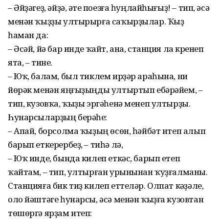
– Әйҙәгеҙ, әйҙә, әтеү поезға һуңлайһығыҙ! – тип, әсә
менән ҡыҙҙы ултырырға саҡырҙылар. Ҡыҙ
һаман да:
– Әсәй, йә бар инде ҡайт, ана, станция ла күренеп
ята, – тине.
– Юҡ, балам, был тиклем ирҙәр араһына, ни
йөрәк менән яңғыҙыңды ултыртып ебәрәйем, –
тип, кузовҡа, ҡыҙы эргәһенә менеп ултырҙы.
Һунарсыларҙың берәүһе:
– Апай, борсолма ҡыҙың өсөн, һәйбәт итеп алып
барып еткерербеҙ, – тиһә лә,
– Юҡ инде, бында килеп еткәс, барып етеп
ҡайтам, – тип, ултырған урынынан ҡуҙғалманы.
Станцияға бик тиҙ килеп еттеләр. Олпат кәүҙәле,
оло йәштәге һунарсы, әсә менән ҡыҙға кузовтан
төшөргә ярҙам итеп: