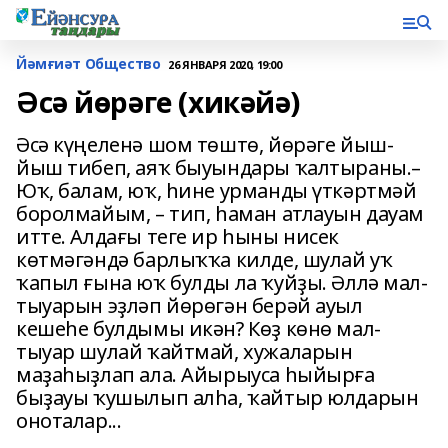
Йәмғиәт Общество
26 ЯНВАРЯ 2020, 19:00
Әсә йөрәге (хикәйә)
Әсә күңеленә шом төштө, йөрәге йыш-
йыш тибеп, аяҡ быуындары ҡалтыраны.–
Юҡ, балам, юҡ, һине урманды үткәртмәй
боролмайым, – тип, һаман атлауын дауам
итте. Алдағы теге ир һыны нисек
көтмәгәндә барлыҡҡа килде, шулай уҡ
ҡапыл ғына юҡ булды ла ҡуйҙы. Әллә мал-
тыуарын эҙләп йөрөгән берәй ауыл
кешеһе булдымы икән? Көҙ көнө мал-
тыуар шулай ҡайтмай, хужаларын
маҙаһыҙлап ала. Айырыуса һыйырға
быҙауы ҡушылып алһа, ҡайтыр юлдарын
оноталар...