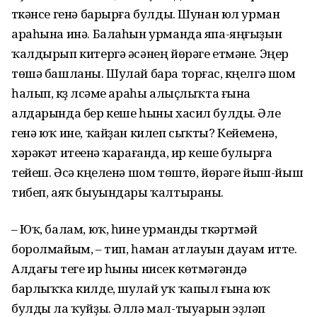
үткәнсе генә барырға булды. Шунан юл урман
араһына инә. Балаһын урманда япа-яңғыҙын
ҡалдырып китергә әсәнең йөрәге етмәне. Эңер
төшә башланы. Шулай бара торғас, күңелгә шом
һалып, күҙ үлсәме араһы алыҫлыҡта ғына
алдарында бер кеше һыны хасил булды. Әле
генә юҡ ине, ҡайҙан килеп сыҡты? Кейеменә,
хәрәкәт итеүенә ҡарағанда, ир кеше булырға
тейеш. Әсә күңеленә шом төштө, йөрәге йыш-йыш
тибеп, аяҡ быуындары ҡалтыраны.
– Юҡ, балам, юҡ, һине урманды үткәртмәй
боролмайым, – тип, һаман атлауын дауам итте.
Алдағы теге ир һыны нисек көтмәгәндә
барлыҡҡа килде, шулай уҡ ҡапыл ғына юҡ
булды ла ҡуйҙы. Әллә мал-тыуарын эҙләп