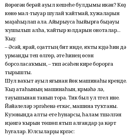
йөрөгән берәй ауыл кешеһе булдымы икән? Көҙ
көнө мал-тыуар шулай ҡайтмай, хужаларын
маҙаһыҙлап ала. Айырыуса һыйырға быҙауы
ҡушылып алһа, ҡайтыр юлдарын оноталар...
Ҡыҙ:
– Әсәй, ярай, оҙаттың бит инде, яҡты күҙҙә һин дә
урманды үтеп өлгөр, әтеү һинең өсөн
борсоласаҡмын, – тип әсәһен кире борорға
тырышты.
Шул ваҡыт ауыл яғынан йөк машинаһы күренде.
Ҡыҙ атаһының машинаһын, күрмәһә лә,
тауышынан танып тора. Тик был ул түгел ине.
Йәйәүлеләр эргәһенә еткәс, машина туҡтаны.
Кузовында алты-ете һунарсы, һалам түшәлгән
иҙәнгә ҡырын төшөп ятып алғандар ҙа кәрт
һуғалар. Юлсыларҙы күргәс: