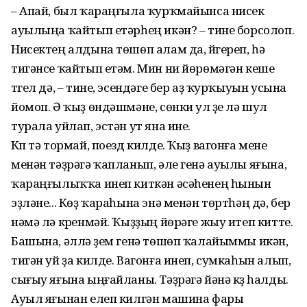
– Апай, был ҡараңғыла ҡурҡмайынса нисек
ауылыңа ҡайтып етәрһең икән? – тине борсолоп.
Нисектең алдына төшөп алам да, йүгереп, һә
тигәнсе ҡайтып етәм. Мин ни йөрөмәгән кеше
түгел дә, – тине, эсендәге бер аҙ ҡурҡыуын усына
йомоп. Ә ҡыҙ өндәшмәне, сөнки ул үҙе лә шул
турала уйлап, эстән ут яна ине.
Күп тә тормай, поезд килде. Ҡыҙ вагонға менеү
менән тәҙрәгә ҡапланып, әле генә ауылы яғына,
ҡараңғылыҡҡа инеп киткән әсәһенең һынын
эҙләне... Көҙ ҡараһына энә менән төртһәң дә, бер
нәмә лә күренмәй. Ҡыҙҙың йөрәге жыу итеп китте.
Башына, әллә үҙем генә төшөп ҡалайыммы икән,
тигән уй ҙа килде. Вагонға инеп, сумкаһын алып,
сығыу яғына ыңғайланы. Тәҙрәгә йәнә күҙ һалды.
Ауыл яғынан елеп килгән машина фары