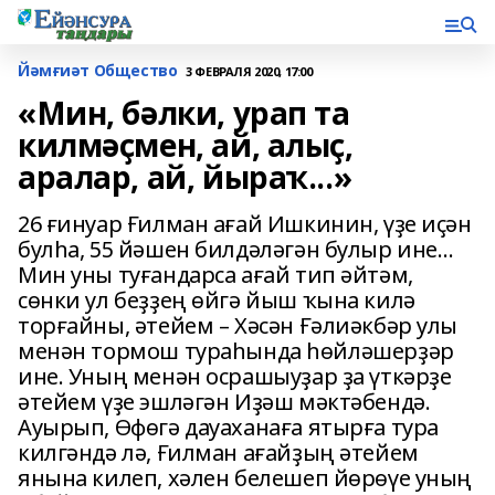
Йәмғиәт Общество
3 ФЕВРАЛЯ 2020, 17:00
«Мин, бәлки, урап та
килмәҫмен, ай, алыҫ,
аралар, ай, йыраҡ...»
26 ғинуар Ғилман ағай Ишкинин, үҙе иҫән
булһа, 55 йәшен билдәләгән булыр ине…
Мин уны туғандарса ағай тип әйтәм,
сөнки ул беҙҙең өйгә йыш ҡына килә
торғайны, әтейем – Хәсән Ғәлиәкбәр улы
менән тормош тураһында һөйләшерҙәр
ине. Уның менән осрашыуҙар ҙа үткәрҙе
әтейем үҙе эшләгән Иҙәш мәктәбендә.
Ауырып, Өфөгә дауаханаға ятырға тура
килгәндә лә, Ғилман ағайҙың әтейем
янына килеп, хәлен белешеп йөрөүе уның