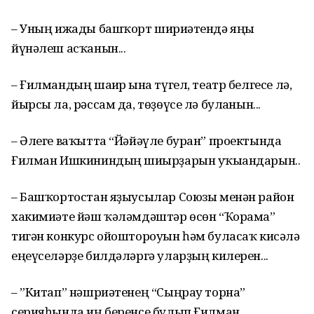
– Уның ижады башҡорт шиғриәтендә яңы
йүнәлеш асҡанын...
– Ғилмандың шағир ғына түгел, театр белгесе лә,
йырсы ла, рәссам да, төҙөүсе лә булғанын...
– Әлеге ваҡытта “Йәйәүле буран” проектында
Ғилман Ишкининдың шиғырҙарын уҡығандарын..
– Башҡортостан яҙыусылар Союзы менән район
хакимиәте йәш ҡәләмдәштәр өсөн “Ҡорама”
тигән конкурс ойоштороуын һәм буласаҡ кисәлә
еңеүселәрҙе билдәләргә уларҙың килерен...
– ”Китап” нәшриәтенең “Сыңрау торна”
серияһында иң беренсе булып Ғилман