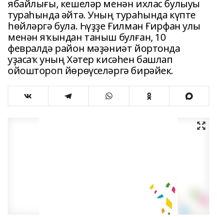
ябайлығы, кешеләр менән ихлас булыуы
тураһында әйтә. Уның тураһында күпте
һөйләргә була. Һүҙҙе Ғилман Ғирфан улы
менән яҡындан таныш булған, 10
февралдә район мәҙәниәт йортонда
уҙасаҡ уның Хәтер кисәһен башлап
ойоштороп йөрөүселәргә бирәйек.