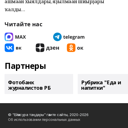
ашмаған хыялдары, яҙылмаған шиғырҙары
ҡалды…
Читайте нас
Партнеры
Фотобанк
Рубрика "Еда и
журналистов РБ
напитки"
© "Ейәнсура таңдары" гәзите сайты, 2020-2026
Об использовании персональных данных