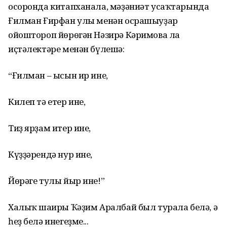
осоронда китапханала, мәҙәниәт усаҡтарында
Ғилман Ғирфан улы менән осрашыуҙар
ойоштороп йөрөгән Нәзирә Кәримова ла
иҫтәлектәре менән бүлешә:
“Ғилман – ысын ир ине,
Килеп тә етер ине,
Тиҙ ярҙам итер ине,
Күҙҙәрендә нур ине,
Йөрәге тулы йыр ине!”
Халыҡ шағиры Ҡәҙим Аралбай был турала белә, ә
һеҙ белә инегеҙме...