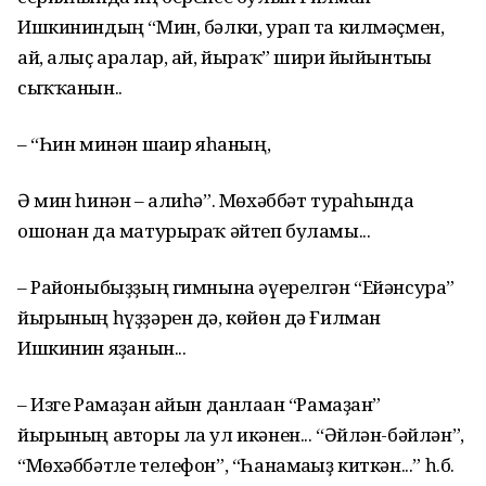
Ишкининдың “Мин, бәлки, урап та килмәҫмен,
ай, алыҫ аралар, ай, йыраҡ” шиғри йыйынтығы
сыҡҡанын..
– “Һин минән шағир яһаның,
Ә мин һинән – алиһә”. Мөхәббәт тураһында
ошонан да матурыраҡ әйтеп буламы...
– Районыбыҙҙың гимнына әүерелгән “Ейәнсура”
йырының һүҙҙәрен дә, көйөн дә Ғилман
Ишкинин яҙғанын...
– Изге Рамаҙан айын данлаған “Рамаҙан”
йырының авторы ла ул икәнен... “Әйлән-бәйлән”,
“Мөхәббәтле телефон”, “Һанамағыҙ киткән...” һ.б.