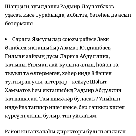
Шағирҙың ауылдашы Радмир Дәүләтбәков
уҙасаҡ кисә тураһында, әлбиттә, бөтәһен дә асып
бөтөрмәне:
Сарала Яҙыусылар союзы рәйесе Зәки
Әлибаев, яҡташыбыҙ Азамат Юлдашбаев,
Ғилман ағайҙың дуҫы Лариса Абдуллина,
ҡатыны, Ғилман ағай ҡулына алып, һөйөп тә,
тыуып та өлгөрмәгән, хәһер инде 8 йәшен
тултырған улы, актерҙар – кейәүе Шәһит
Хамматов һәм яҡташыбыҙ Радмир Абдуллин
ҡатнашасаҡ. Тағы нимәләр буласаҡ? Уныһын
инде йөҙ тапҡыр ишеткәнсе, бер тапҡыр килеп
күреүең яҡшы булыр, тип уйлайым.
Район китапханаһы директоры булып эшләгән