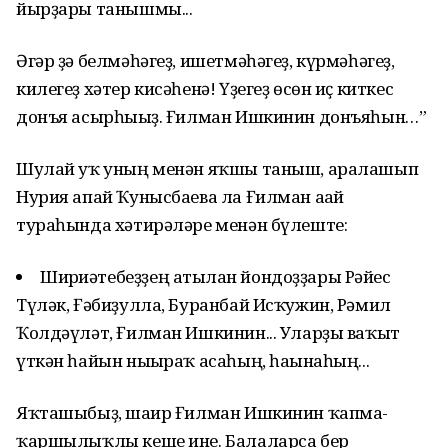
йырҙары танышмы...
Әгәр ҙә белмәһәгеҙ, ишетмәһәгеҙ, күрмәһәгеҙ,
килегеҙ хәтер кисәһенә! Үҙегеҙ өсөн иҫ киткес
донъя асырһығыҙ. Ғилман Ишкинин донъяһын…”
Шулай уҡ уның менән яҡшы таныш, аралашып
Нурия апай Ҡунысбаева ла Ғилман ағай
тураһында хәтирәләре менән бүлеште:
Шиғриәтебеҙҙең атылған йондоҙҙары Рәйес
Түләк, Ғәбиҙулла, Буранбай Исҡужин, Рәмил
Ҡолдәүләт, Ғилман Ишкинин... Уларҙы ваҡыт
үткән һайын нығыраҡ асаһың, һағынаһың...
Яҡташыбыҙ, шағир Ғилман Ишкинин ҡапма-
ҡаршылыҡлы кеше ине. Балаларса бер