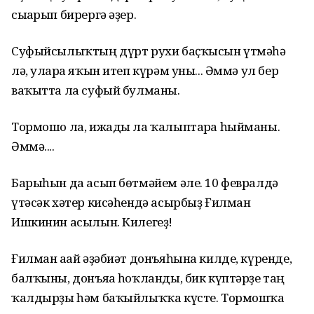
сығарып бирергә әҙер.
Суфыйсылыҡтың дүрт рухи баҫҡысын үтмәһә
лә, уларға яҡын итеп күрәм уны... Әммә ул бер
ваҡытта ла суфый булманы.
Тормошо ла, ижады ла ҡалыптарға һыйманы.
Әммә....
Барыһын да асып бөтмәйем әле. 10 февралдә
үтәсәк хәтер кисәһендә асырбыҙ Ғилман
Ишкинин асылын. Килегеҙ!
Ғилман ағай әҙәбиәт донъяһына килде, күренде,
балҡыны, донъяға һоҡланды, бик күптәрҙе таң
ҡалдырҙы һәм баҡыйлыҡҡа күсте. Тормошҡа