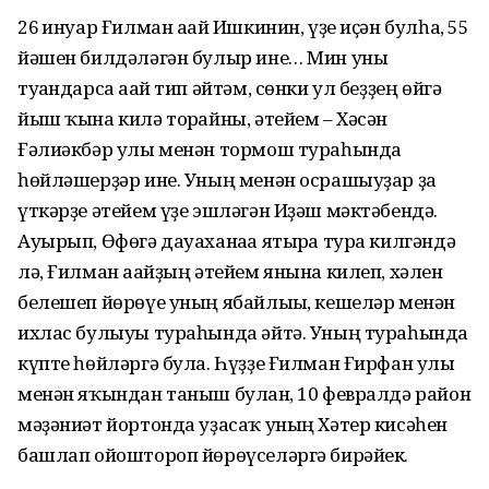
26 ғинуар Ғилман ағай Ишкинин, үҙе иҫән булһа, 55
йәшен билдәләгән булыр ине… Мин уны
туғандарса ағай тип әйтәм, сөнки ул беҙҙең өйгә
йыш ҡына килә торғайны, әтейем – Хәсән
Ғәлиәкбәр улы менән тормош тураһында
һөйләшерҙәр ине. Уның менән осрашыуҙар ҙа
үткәрҙе әтейем үҙе эшләгән Иҙәш мәктәбендә.
Ауырып, Өфөгә дауаханаға ятырға тура килгәндә
лә, Ғилман ағайҙың әтейем янына килеп, хәлен
белешеп йөрөүе уның ябайлығы, кешеләр менән
ихлас булыуы тураһында әйтә. Уның тураһында
күпте һөйләргә була. Һүҙҙе Ғилман Ғирфан улы
менән яҡындан таныш булған, 10 февралдә район
мәҙәниәт йортонда уҙасаҡ уның Хәтер кисәһен
башлап ойоштороп йөрөүселәргә бирәйек.