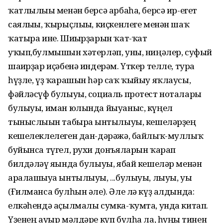
ҡатлылығы менән берсә арбаһа, берсә ир-егет
саялығы, ҡырыҫлығы, киҫкенлеге менән шаҡ
ҡатыра ине. Шиғырҙарын ҡат-ҡат
уҡып,булмышын хәтерләп, уны, ниңәлер, суфый
шағирҙар иҫәбенә индерәм. Үткер телле, тура
һүҙле, үҙ ҡарашын һәр саҡ ҡыйыу яҡлаусы,
фәйләсүф булыуы, социаль протест ноталары
булыуы, иман юлында йыуаныс, күңел
тыныслығын табырға ынтылыуы, кешеләрҙең
кешелеклелеген дан-дәрәжә, байлыҡ-муллыҡ
буйынса түгел, рухи донъяларын ҡарап
билдәләү яғында булыуы, ябай кешеләр менән
аралашыуға ынтылыуы, ...булыуы, лыуы, уы
(Ғилманса булһын әле). Әле лә күҙ алдында:
елкәһендә аҫылмалы сумка-ҡумта, унда китап.
Үҙенең ауыр мәлдәре күп булһа ла, һуңғы тинен