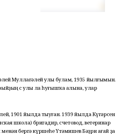
әлей Муллағәлей улы булам, 1935 йылғымын.
ыйҙың өс улы ла һуғышҡа алына, улар
й, 1901 йылда тыуған. 1939 йылда Күгәрсен
ская школа) бригадир, счетовод, ветеринар
ым менән бергә күршеһе Үтәмишев Бәҙри ағай ҙа