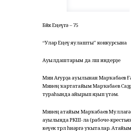
Бөйөк Еңеүгә – 75
“Улар Еңеү яулашты” конкурсына
Ауылдаштарым да өлөш индерҙе
Мин Ағурҙа ауылынан Марҡабаев Ғ
Минең ҡартатайым Марҡабаев Саҙр
тураһында айырып яҙып үтәм.
Минең атайым Марҡабаев Муллағәле
ауылында РКШ-ла (рабоче-крестьян
кеүек төрлө һөнәргә уҡыталар. Атай