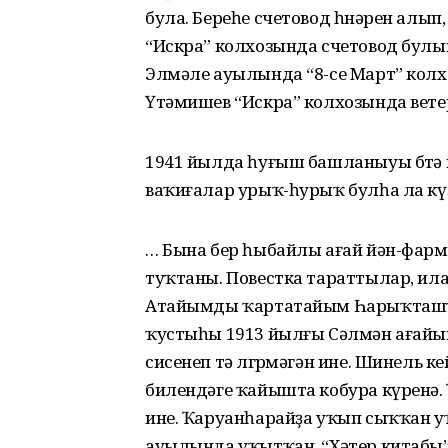
була. Береһе счетовод һөнәрен алып
“Искра” колхозында счетовод булып 
Элмәле ауылында “8-се Март” колхо
Үтәмишев “Искра” колхозында вете
1941 йылда һуғыш башланыуы бөтә
ваҡиғалар урыҡ-һурыҡ булһа ла кү
… Бына бер һыбайлы ағай йән-фарм
туҡтаны. Повестка тараттылар, ил
Атайымды ҡартатайым Һарыҡташҡа 
ҡустыһы 1913 йылғы Сәлмән ағайым 
сисенеп тә өлгөрмәгән ине. Шинель 
билендәге ҡайышта кобура күренә.
ине. Ҡаруанһарайҙа уҡып сыҡҡан у
ауылында уҡытҡан. “Хәтер китабы”