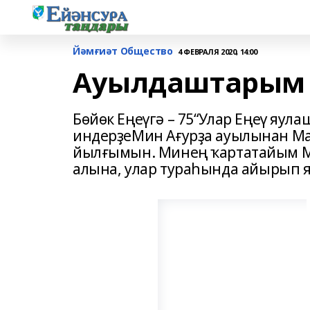
Йәмғиәт Общество
4 ФЕВРАЛЯ 2020, 14:00
Ауылдаштарым 
Бөйөк Еңеүгә – 75“Улар Еңеү яу
индерҙеМин Ағурҙа ауылынан Мар
йылғымын. Минең ҡартатайым М
алына, улар тураһында айырып я