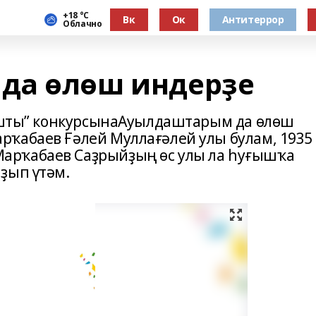
+18 °С
Вк
Ок
Антитеррор
Облачно
да өлөш индерҙе
лашты” конкурсынаАуылдаштарым да өлөш
ҡабаев Ғәлей Муллағәлей улы булам, 1935
арҡабаев Саҙрыйҙың өс улы ла һуғышҡа
ҙып үтәм.