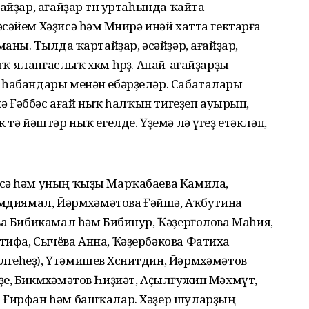
айҙар, ағайҙар төн уртаһында ҡайта
сәйем Хәҙисә һәм Мөнирә инәй хатта гектарға
маны. Тылда ҡартайҙар, әсәйҙәр, ағайҙар,
яланғаслыҡ хөкөм һөрҙө. Апай-ағайҙарҙы
 һабандары менән ебәрҙеләр. Сабаталары
енә Ғәббәс ағай ныҡ һалҡын тигеҙеп ауырып,
 тә йәштәр ныҡ егелде. Үҙемә лә үгеҙ етәкләп,
сә һәм уның ҡыҙы Марҡабаева Камила,
әмдиямал, Йәрмөхәмәтова Ғәйшә, Аҡбутина
ва Бибикамал һәм Бибинур, Ҡәҙерғолова Маһия,
тифа, Сычёва Анна, Ҡәҙербәкова Фатиха
еһеҙ), Үтәмишев Хөснитдин, Йәрмөхәмәтов
е, Бикмөхәмәтов Һиҙиәт, Аҫылғужин Мәхмүт,
а Ғирфан һәм башҡалар. Хәҙер шуларҙың