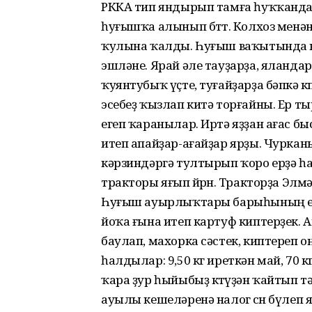
РККА тип яндырып тамға һуҡҡандар
һуғышҡа алынып бөттө. Колхоз менә
ҡулына ҡалды. Һуғыш ваҡытында к
эшләне. Ярай әле тауҙарҙа, яландар
ҡуянтубыҡ үҫте, туғайҙарҙа бәпкә 
эсебеҙ ҡызлап китә торғайны. Ер 
егеп ҡаранылар. Иртә яҙҙан ағас бы
итеп апайҙар-ағайҙар ярҙы. Чуркан
кәрзиндәргә тултырып ҡоро ерҙә һ
тракторы яғып йөрөнө. Тракторҙа Э
Һуғыш ауырлыҡтары барыһының елкәһ
йоҡа ғына итеп картуф киптерҙек. 
баулап, махорка сәстек, киптереп 
һалдылар: 9,50 кг иреткән май, 70 к
ҡара ҙур һыйыбыҙ көтөүҙән ҡайтып тә
ауылы кешеләренә налог өсөн бүлеп яҙ