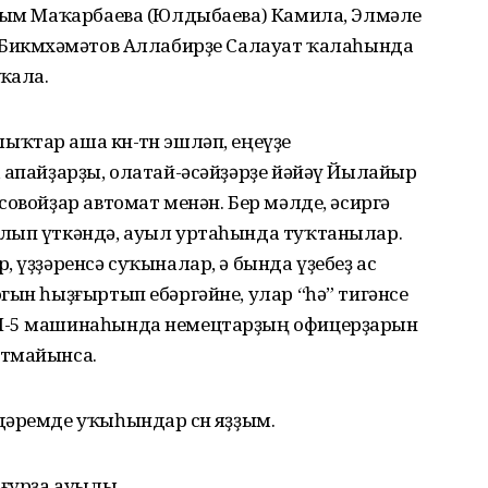
айым Маҡарбаева (Юлдыбаева) Камила, Элмәле
 Бикмөхәмәтов Аллабирҙе Салауат ҡалаһында
 ҡала.
ҡтар аша көн-төн эшләп, еңеүҙе
 апайҙарҙы, олатай-әсәйҙәрҙе йәйәү Йылайыр
совойҙар автомат менән. Бер мәлде, әсиргә
лып үткәндә, ауыл уртаһында туҡтанылар.
 үҙҙәренсә суҡыналар, ә бында үҙебеҙ ас
гын һыҙғыртып ебәргәйне, улар “һә” тигәнсе
иЛ-5 машинаһында немецтарҙың офицерҙарын
атмайынса.
әремде уҡыһындар өсөн яҙҙым.
Ағурҙа ауылы.