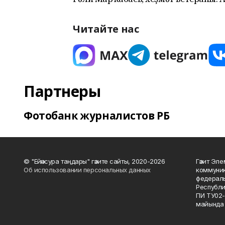
Читайте нас
Партнеры
Фотобанк журналистов РБ
© "Ейәнсура таңдары" гәзите сайты, 2020-2026
Гәзит Эле
Об использовании персональных данных
коммуник
федераль
Республи
ПИ ТУ02-
майында 