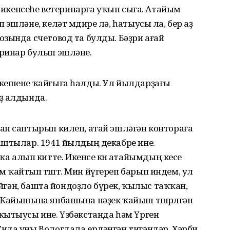
, икенсеһе ветеринарға уҡып сыға. Атайым
эшләне, келәт мөдире лә, һатыусы ла, бер аҙ
зында счетовод та булды. Бәҙри ағай
ринар булып эшләне.
 кешене ҡайғыға һалды. Ул йылдарҙағы
ҙ алдында.
ан саптырып килеп, атай эшләгән контораға
аштылар. 1941 йылдың декабре ине.
алып китте. Икенсе көнө атайымдың кесе
ҡайтып төштө. Мин йүгереп барып индем, ул
кейгән, башта йондоҙло бүрек, ҡылыс таҡҡан,
 Ҡайышына янбашына нәҙек ҡайыш төшөрөлгән
ҡытыусы ине. Үзбәкстанда һәм Үрген
нда уны Вологдала ерләнгән тигәндәр. Хәрби