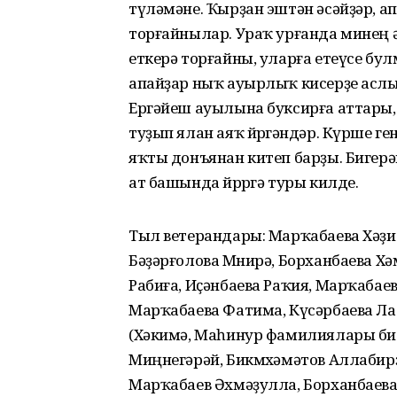
түләмәне. Ҡырҙан эштән әсәйҙәр, ап
торғайнылар. Ураҡ урғанда минең ә
еткерә торғайны, уларға етеүсе бул
апайҙар ныҡ ауырлыҡ кисерҙе аслыҡ-
Ергәйеш ауылына буксирға аттары,
туҙып ялан аяҡ йөрөгәндәр. Күрше г
яҡты донъянан китеп барҙы. Бигерәк
ат башында йөрөргә туры килде.
Тыл ветерандары: Марҡабаева Хәҙи
Бәҙәрғолова Мөнирә, Борханбаева Х
Рабиға, Иҫәнбаева Раҡия, Марҡабае
Марҡабаева Фатима, Күсәрбаева Ла
(Хәкимә, Маһинур фамилиялары билг
Миңнегәрәй, Бикмөхәмәтов Аллабирҙ
Марҡабаев Әхмәҙулла, Борханбаев