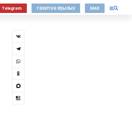
Тelegram
ГӘЗИТКӘ ЯҘЫЛЫУ
МАХ