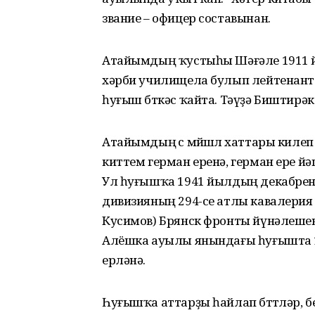
звание – офицер составынан.
Атайымдың ҡустыһы Шәғәле 1911 й
хәрби училищела булып лейтенант
һуғыш бөткәс ҡайта. Тәүҙә Биштирә
Атайымдың өс мөйөшлө хаттары килеп
киттем герман еренә, герман ере йәш
Ул һуғышҡа 1941 йылдың декабрен
дивизияның 294-се атлы кавалерия
Кусимов) Брянск фронты йүнәлешенд
Алёшка ауылы янындағы һуғышта 1
ерләнә.
Һуғышҡа аттарҙы һайлап бөттөләр,