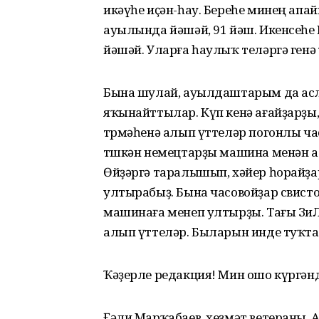
икәүһе иҫән-һау. Береһе минең ап
ауылында йәшәй, 91 йәш. Икенсеһе
йәшәй. Уларға һаулыҡ теләргә генә
Бына шулай, ауылдаштарым да аслы
яҡынайттылар. Күп кенә ағайҙарҙы,
төрмәһенә алып үттеләр погонлы ча
төшкән немецтарҙы машина менән а
Өйҙәргә таралышып, хәйер һорайҙар,
ултырабыҙ. Бына часовойҙар свисто
машинаға менеп ултырҙы. Тағы З
алып үттеләр. Быларын инде туҡт
Ҡәҙерле редакция! Мин ошо күргәнд
Ғәли Марҡабаев, хеҙмәт ветераны. 