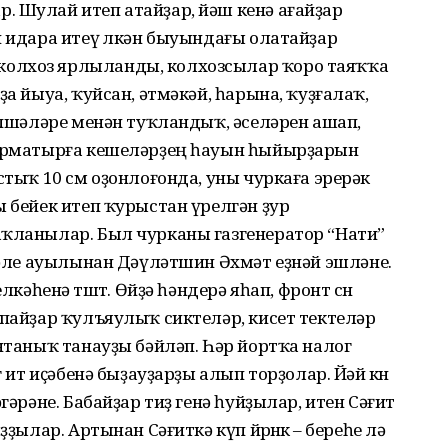
. Шулай итеп атайҙар, йәш кенә ағайҙар
н идара итеү өлкән быуындағы олатайҙар
олхоз ярлыланды, колхозсылар ҡоро таяҡҡа
ҙа йыуа, ҡуйсан, әтмәкәй, һарына, ҡуҙғалаҡ,
көпшәләре менән туҡландыҡ, әселәрен ашап,
тырматырға кешеләрҙең һауын һыйырҙарын
стыҡ 10 см оҙонлоғонда, уны чуркаға эрерәк
ы бейек итеп ҡурыстан үрелгән ҙур
аҡланылар. Был чурканы газгенератор “Нати”
лмәле ауылынан Дәүләтшин Әхмәт еҙнәй эшләне.
енә төштө. Өйҙә һәндерә яһап, фронт өсөн
Апайҙар ҡулъяулыҡ сиктеләр, кисет тектеләр
онтаныҡ танауҙы бәйләп. Һәр йортҡа налог
г ит иҫәбенә быҙауҙарҙы алып торҙолар. Йәй көнө
гәрәне. Бабайҙар тиҙ генә һуйҙылар, итен Сәғит
ҙылар. Артынан Сәғиткә күп йөрөнөк – береһе лә