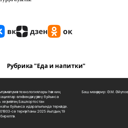
Рубрика "Еда и напитки"
мтә, мәғлүмәт технологиялары һәм киң
Баш мөхәррир: Ә.М. Әйүпов
ациялар өлкәһендә күҙәтеү буйынса
 хеҙмәттең Башҡортостан
каһы буйынса идаралығында теркәлде.
01803-сө теркәү һаны 2025 йылдың 19
бирелгән.