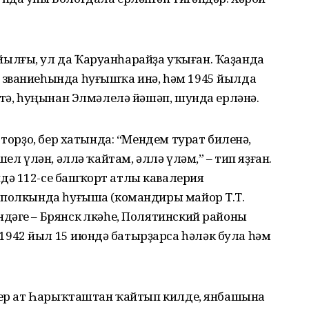
ылғы, ул да Ҡаруанһарайҙа уҡыған. Ҡаҙанда
 званиеһында һуғышҡа инә, һәм 1945 йылда
ктә, һуңынан Элмәлелә йәшәп, шунда ерләнә.
 торҙо, бер хатында: “Мендем турат биленә,
ел үлән, әллә ҡайтам, әллә үләм,” – тип яҙған.
дә 112-се башҡорт атлы кавалерия
 полкында һуғыша (командиры майор Т.Т.
әге – Брянск өлкәһе, Полятинский районы
942 йыл 15 июндә батырҙарса һәләк була һәм
 бер ат Һарыҡташтан ҡайтып килде, янбашына