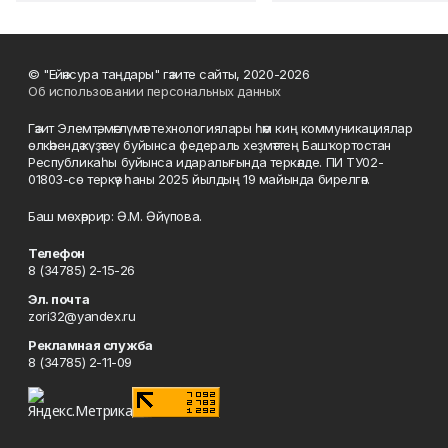
© "Ейәнсура таңдары" гәзите сайты, 2020-2026
Об использовании персональных данных
Гәзит Элемтә, мәғлүмәт технологиялары һәм киң коммуникациялар
өлкәһендә күҙәтеү буйынса федераль хеҙмәттең Башҡортостан
Республикаһы буйынса идаралығында теркәлде. ПИ ТУ02-
01803-сө теркәү һаны 2025 йылдың 19 майында бирелгән.
Баш мөхәррир: Ә.М. Әйүпова.
Телефон
8 (34785) 2-15-26
Эл. почта
zori32@yandex.ru
Рекламная служба
8 (34785) 2-11-09