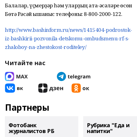
Балалар, үҫмерҙәр һәм уларҙың ата-әсәләре өсөн
Бөтә Рәсәй ышаныс телефоны: 8-800-2000-122.
http://www.bashinform.ru/news/1415404-podrostok-
iz-bashkirii-pozvonila-detskomu-ombudsmenu-rf-s-
zhaloboy-na-zhestokost-roditeley/
Читайте нас
Партнеры
Фотобанк
Рубрика "Еда и
журналистов РБ
напитки"