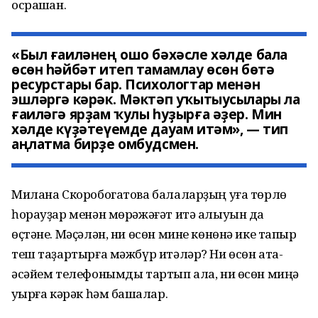
осрашҡан.
«Был ғаиләнең ошо бәхәсле хәлде бала
өсөн һәйбәт итеп тамамлау өсөн бөтә
ресурстары бар. Психологтар менән
эшләргә кәрәк. Мәктәп уҡытыусылары ла
ғаиләгә ярҙам ҡулы һуҙырға әҙер. Мин
хәлде күҙәтеүемде дауам итәм», — тип
аңлатма бирҙе омбудсмен.
Милана Скоробогатова балаларҙың уға төрлө
һорауҙар менән мөрәжәғәт итә алыуын да
өҫтәне. Мәҫәлән, ни өсөн мине көнөнә ике тапҡыр
теш таҙартырға мәжбүр итәләр? Ни өсөн ата-
әсәйем телефонымды тартып ала, ни өсөн миңә
уҡырға кәрәк һәм башҡалар.