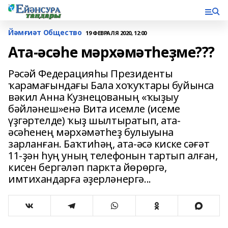
Йәмғиәт Общество
19 ФЕВРАЛЯ 2020, 12:00
Ата-әсәһе мәрхәмәтһеҙме???
Рәсәй Федерацияһы Президенты
ҡарамағындағы Бала хоҡуҡтары буйынса
вәкил Анна Кузнецованың «ҡыҙыу
бәйләнеш»енә Вита исемле (исеме
үҙгәртелде) ҡыҙ шылтыратып, ата-
әсәһенең мәрхәмәтһеҙ булыуына
зарланған. Баҡтиһәң, ата-әсә киске сәғәт
11-ҙән һуң уның телефонын тартып алған,
кисен бергәләп паркта йөрөргә,
имтихандарға әҙерләнергә...