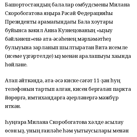
Башҡортостандың балалар омбудсмены Милана
Скоробогатова яңыраҡ Рәсәй Федерацияһы
Президенты ҡарамағындағы Бала хоҡуҡтары
буйынса вәкил Анна Кузнецованың «ҡыҙыу
бәйләнеш»енә ата-әсәһенең мәрхәмәтһеҙ
булыуына зарланып шылтыратҡан Вита исемле
(исеме үҙгәртелде) ҡыҙ менән аралашыуы хаҡында
һөйләне.
Атап әйткәндә, ата-әсә киске сәғәт 11-ҙән һуң
телефонын тартып алған, кисен бергәләп паркта
йөрөргә, имтихандарға әҙерләнергә мәжбүр
иткән.
Һуңғараҡ Милана Скоробогатова хәлде асыҡлау
өсөн ҡыҙ, уның ғаиләһе һәм уҡытыусылары менән