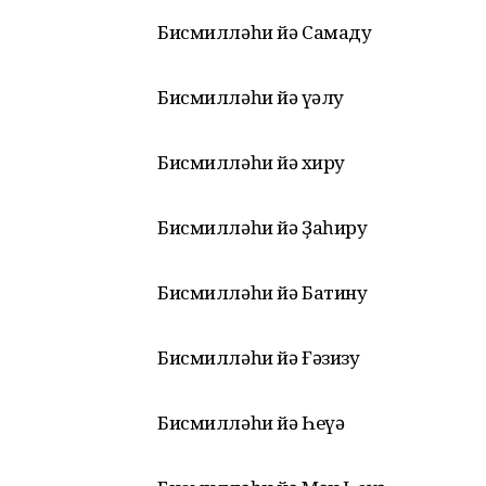
Бисмилләһи йә Самаду
Бисмилләһи йә Әүәлу
Бисмилләһи йә Әхиру
Бисмилләһи йә Ҙаһиру
Бисмилләһи йә Батину
Бисмилләһи йә Ғәзизу
Бисмилләһи йә Һеүә