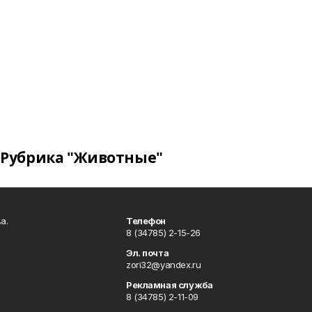
Рубрика "Животные"
а.
Телефон
8 (34785) 2-15-26
Эл. почта
zori32@yandex.ru
Рекламная служба
8 (34785) 2-11-09