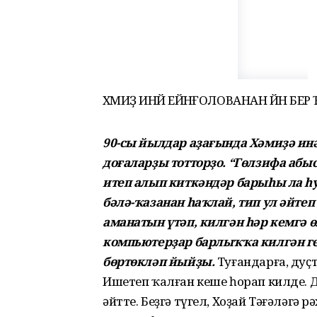
ХӘМИҘӘ ИНӘЙ ЕЙӘНҒОЛОВАНАН ЙӘНӘ Б
90-сы йылдар аҙағында Хәмиҙә ин
доғаларҙы тотторҙо. “Гөлзифа абы
итеп алып киткәндәр барыһы ла һу
бәлә-ҡазанан һаҡлай, тип ул әйте
аманатын үтәп, килгән һәр кемгә ө
компьютерҙар барлыҡҡа килгән ге
бөртөкләп йыйҙы.
Туғандарға, дуҫ
Ишетеп ҡалған кеше һорап килде. Д
әйтте. Беҙгә түгел, Хоҙай Тәғәләгә