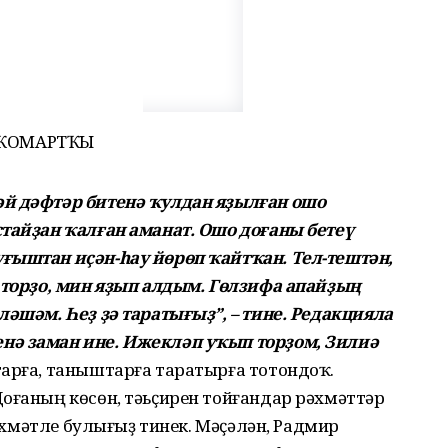
ЕР ҠОМАРТҠЫ
әй дәфтәр битенә ҡулдан яҙылған ошо
стайҙан ҡалған аманат. Ошо доғаны бетеү
ғыштан иҫән-һау йөрөп ҡайтҡан. Тел-тештән,
п торҙо, мин яҙып алдым. Гөлзифа апайҙың
ләшәм. Һеҙ ҙә таратығыҙ”, – тине. Редакцияла
нә заман ине. Ижекләп уҡып торҙом, Зилиә
тарға, таныштарға таратырға тотондоҡ.
оғаның көсөн, тәьҫирен тойғандар рәхмәттәр
 рәхмәтле булығыҙ тинек. Мәҫәлән, Радмир