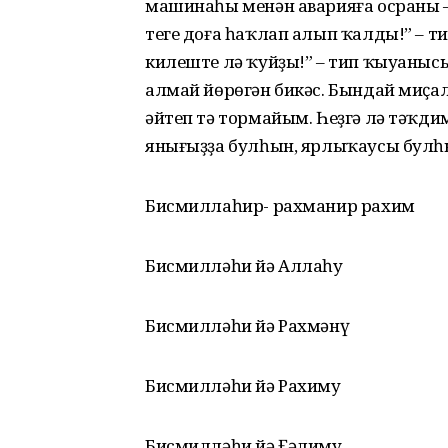
машинаһы менән аварияға осраны – 
теге доға һаҡлап алып ҡалды!” – т
килеште лә ҡуйҙы!” – тип ҡыуаныс
алмай йөрөгән бикәс. Бындай миҫал
әйтеп тә тормайым. Һеҙгә лә тәҡди
янығыҙҙа булһын, ярлыҡаусы булһ
Бисмиллаһир- рахманир рахим
Бисмилләһи йә Аллаһу
Бисмилләһи йә Рахмәнү
Бисмилләһи йә Рахиму
Бисмилләһи йә Ғәлиму