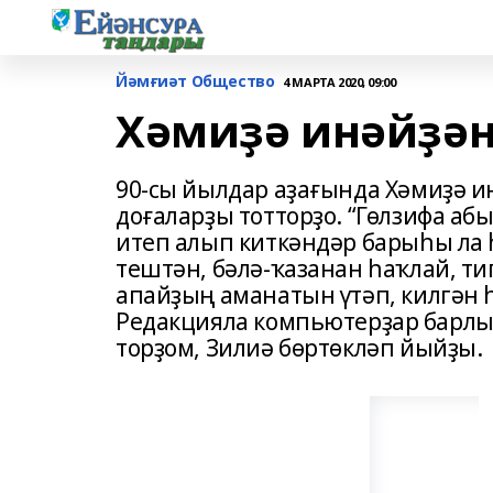
Йәмғиәт Общество
4 МАРТА 2020, 09:00
Хәмиҙә инәйҙән
90-сы йылдар аҙағында Хәмиҙә и
доғаларҙы тотторҙо. “Гөлзифа аб
итеп алып киткәндәр барыһы ла 
тештән, бәлә-ҡазанан һаҡлай, ти
апайҙың аманатын үтәп, килгән һ
Редакцияла компьютерҙар барлыҡ
торҙом, Зилиә бөртөкләп йыйҙы.