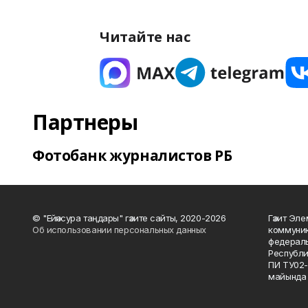
Читайте нас
Партнеры
Фотобанк журналистов РБ
© "Ейәнсура таңдары" гәзите сайты, 2020-2026
Гәзит Эле
Об использовании персональных данных
коммуник
федераль
Республи
ПИ ТУ02-
майында 