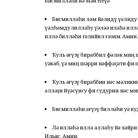
Бисмилләһи йә Мән Һеүә
Бисмилләһи ләм йәлидү үәлиду 
үәлһәмдулилләһу үәләә иләһә илла
иллә билләһи ғәлийил ғәзим. Амин.
Ҡуль әғүзү бираббил фәләк миң 
уәкаб, үә миң шәрри нәффәҫәти фил
Ҡуль әғүзү бираббин нәс мәликин
әлләҙи йүәсүису фи судурин-нәс ми
Бисмилләһи әғүзү билләһи уә ку
Лә илләһә илла аллаһу йә хәйри
Ильяс. Амин.