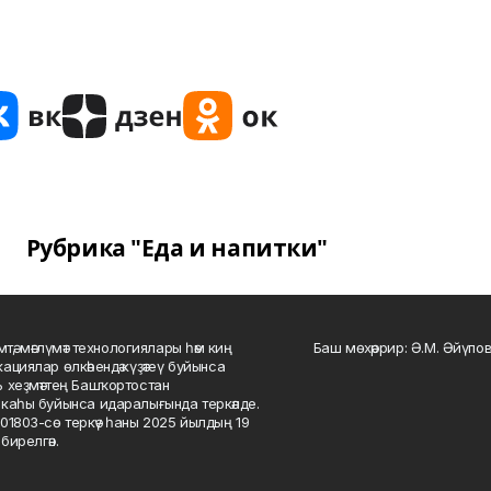
Рубрика "Еда и напитки"
мтә, мәғлүмәт технологиялары һәм киң
Баш мөхәррир: Ә.М. Әйүпов
ациялар өлкәһендә күҙәтеү буйынса
 хеҙмәттең Башҡортостан
каһы буйынса идаралығында теркәлде.
01803-сө теркәү һаны 2025 йылдың 19
бирелгән.