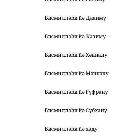
Бисмилләһи йә Дааиму
Бисмилләһи йә Ҡааиму
Бисмилләһи йә Хәннану
Бисмилләһи йә Мәннәну
Бисмилләһи йә Ғүфрану
Бисмилләһи йә Сүбхану
Бисмилләһи йә Әхәду