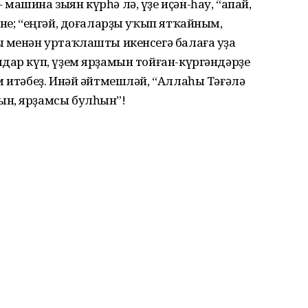
машина зыян күрһә лә, үҙе иҫән-һау, “апай,
ине; “еңгәй, доғаларҙы уҡып ятҡайным,
ы менән уртаҡлашты икенсегә балаға уҙа
дар күп, үҙем ярҙамын тойған-күргәндәрҙе
м итәбеҙ. Инәй әйтмешләй, “Аллаһы Тәғәлә
ын, ярҙамсы булһын”!