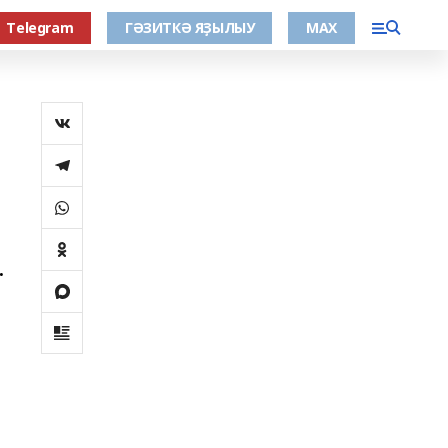
Тelegram
ГӘЗИТКӘ ЯҘЫЛЫУ
МАХ
.