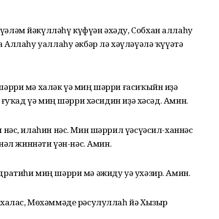
үәләм йәкүлләһү күфүән әхәду, Собхан аллаһу
 Аллаһу уаллаһу әкбәр лә хәүләүәлә ҡүүәтә
шәрри мә халәк үә миң шәрри ғасиҡыйн иҙә
 ғуҡад үә миң шәрри хәсидин иҙә хәсәд. Амин.
 нәс, илаһин нәс. Мин шәррил үәсүәсил-ханнәс
нәл жиннәти үән-нәс. Амин.
дратиһи миң шәрри мә әжиду уә ухәзир. Амин.
 халас, Мөхәммәде рәсулуллаһ йә Хызыр