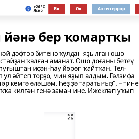
+26 °С
Вк
Ок
Антитеррор
Ясно
 йәнә бер ҡомартҡы
нәй дәфтәр битенә ҡулдан яҙылған ошо
ыстайҙан ҡалған аманат. Ошо доғаны бетеү
һуғыштан иҫән-һау йөрөп ҡайтҡан. Тел-
п ул әйтеп торҙо, мин яҙып алдым. Гөлзифа
әр кемгә өләшәм. Һеҙ ҙә таратығыҙ”, – тине
ҡа килгән генә заман ине. Ижекләп уҡып